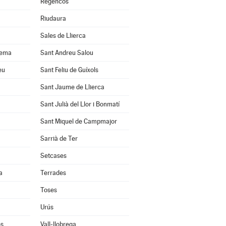
Regencós
Riudaura
Sales de Llierca
uema
Sant Andreu Salou
eu
Sant Feliu de Guíxols
Sant Jaume de Llierca
Sant Julià del Llor i Bonmatí
Sant Miquel de Campmajor
Sarrià de Ter
Setcases
a
Terrades
Toses
Urús
ès
Vall-llobrega