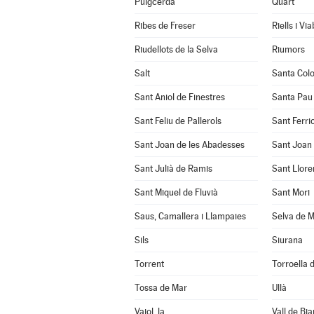
Puigcerdà
Quart
Ribes de Freser
Riells i Vi
Riudellots de la Selva
Riumors
Salt
Santa Col
Sant Aniol de Finestres
Santa Pau
Sant Feliu de Pallerols
Sant Ferrio
Sant Joan de les Abadesses
Sant Joan 
Sant Julià de Ramis
Sant Llore
Sant Miquel de Fluvià
Sant Mori
Saus, Camallera i Llampaies
Selva de M
Sils
Siurana
Torrent
Torroella d
Tossa de Mar
Ullà
Vajol, la
Vall de Bia