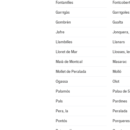
Fontanilles
Fontcober
Garrigàs
Garrigoles
Gombrèn
Gualta
Jafre
Jonquera, 
Llambilles
Llanars
Lloret de Mar
Llosses, le
Maià de Montcal
Masarac
Mollet de Peralada
Molló
Ogassa
Olot
Palamós
Palau de S
Pals
Pardines
Pera, la
Peralada
Pontós
Porqueres