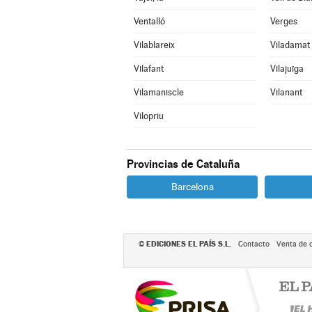
Ventalló
Verges
Vilablareix
Viladamat
Vilafant
Vilajuïga
Vilamaniscle
Vilanant
Vilopriu
Provincias de Cataluña
Barcelona
EDICIONES EL PAÍS S.L.
©
Contacto
Venta de 