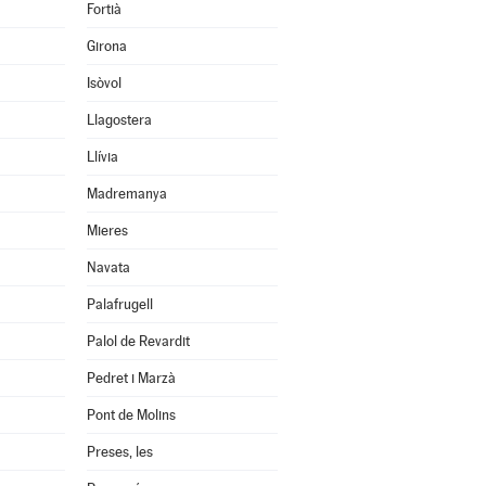
Fortià
Girona
Isòvol
Llagostera
Llívia
Madremanya
Mieres
Navata
Palafrugell
Palol de Revardit
Pedret i Marzà
Pont de Molins
Preses, les