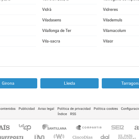
Vidrà
Vidreres
Viladasens
Vilademuls
Vilallonga de Ter
Vilamacolum
Vila-sacra
Vilaür
Girona
Lleida
Tarragon
contenidos
Publicidad
Aviso legal
Política de privacidad
Política cookies
Configuraci
Índice
RSS