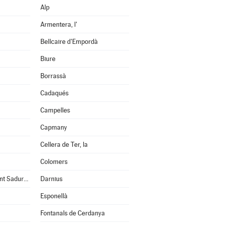
Alp
Armentera, l'
Bellcaire d'Empordà
Biure
Borrassà
Cadaqués
Campelles
Capmany
Cellera de Ter, la
Colomers
Cruïlles, Monells i Sant Sadurní de l'Heura
Darnius
Esponellà
Fontanals de Cerdanya