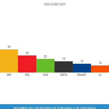
100
%
ESCRUTADO
39
29
23
19
15
12
ERC
PSC
VOX
CUP-G
PDeCAT
Cs
RESUMEN DEL ESCRUTINIO DE FONTANALS DE CERDANYA