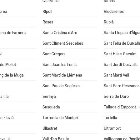
Queralbs
Rabós
abrea
Ripoll
Riudarenes
Roses
Rupià
oma de Farners
Santa Cristina d'Aro
Santa Llogaia d'Àlg
Sant Climent Sescebes
Sant Feliu de Buixall
l
Sant Gregori
Sant Hilari Sacalm
de Mollet
Sant Joan les Fonts
Sant Jordi Desvalls
nç de la Muga
Sant Martí de Llémena
Sant Martí Vell
Sant Pau de Segúries
Sant Pere Pescador
ar, la
Serinyà
Serra de Daró
Susqueda
Tallada d'Empordà, l
e Fluvià
Torroella de Montgrí
Tortellà
Ullastret
Ultramort
nya, la
Vall d'en Bas, la
Vallfogona de Ripoll