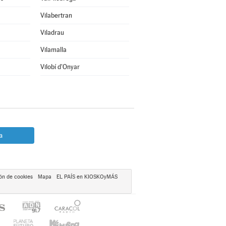
Vilabertran
Viladrau
Vilamalla
Vilobí d'Onyar
a
ón de cookies
Mapa
EL PAÍS en KIOSKOyMÁS