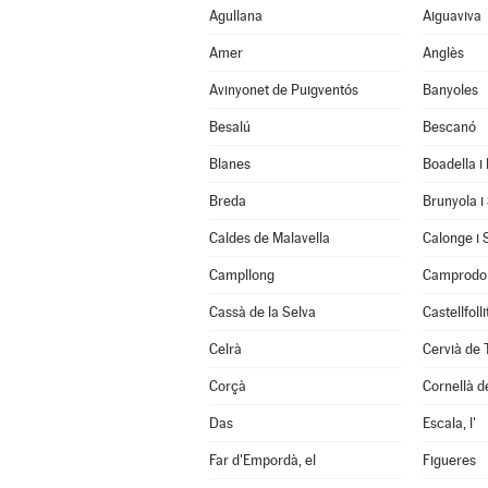
Agullana
Aiguaviva
Amer
Anglès
Avinyonet de Puigventós
Banyoles
Besalú
Bescanó
Blanes
Boadella i
Breda
Brunyola i
Caldes de Malavella
Calonge i 
Campllong
Camprodo
Cassà de la Selva
Castellfoll
Celrà
Cervià de 
Corçà
Cornellà de
Das
Escala, l'
Far d'Empordà, el
Figueres