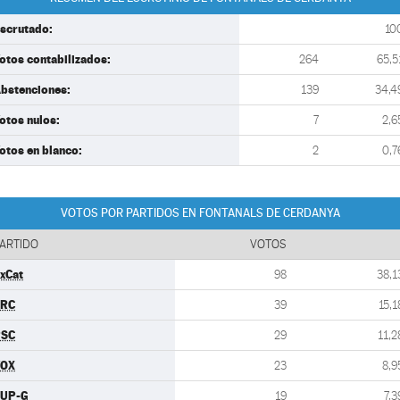
scrutado:
10
otos contabilizados:
264
65,5
bstenciones:
139
34,4
otos nulos:
7
2,6
otos en blanco:
2
0,7
VOTOS POR PARTIDOS EN FONTANALS DE CERDANYA
ARTIDO
VOTOS
xCat
98
38,1
ERC
39
15,1
PSC
29
11,2
VOX
23
8,9
UP-G
19
7,3