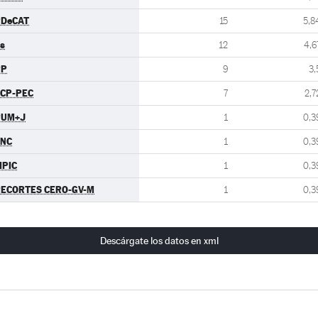
PDeCAT
15
5,8
s
12
4,6
PP
9
3,
CP-PEC
7
2,7
PUM+J
1
0,3
FNC
1
0,3
PIC
1
0,3
ECORTES CERO-GV-M
1
0,3
Descárgate los datos en xml