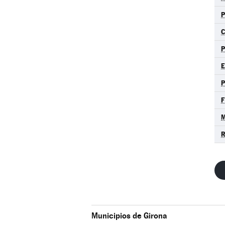
C
E
M
R
Municipios de Girona