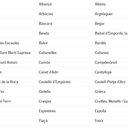
Albanyà
Albons
Arbúcies
Argelaguer
Bàscara
Begur
Beuda
Bisbal d'Empordà, la
 les Escaules
Bolvir
Bordils
 Sant Martí Sapresa
Cabanelles
Cabanes
Sant Antoni
Camós
Campdevànol
n
Canet d'Adri
Cantallops
it de la Roca
Castelló d'Empúries
Castell-Platja d'Aro
Ter
Cistella
Colera
l Terri
Crespià
Espinelves
Espolla
Flaçà
Foixà