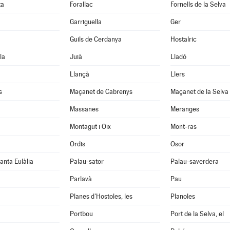
ta
Forallac
Fornells de la Selva
Garriguella
Ger
Guils de Cerdanya
Hostalric
la
Juià
Lladó
Llançà
Llers
s
Maçanet de Cabrenys
Maçanet de la Selva
Massanes
Meranges
Montagut i Oix
Mont-ras
Ordis
Osor
anta Eulàlia
Palau-sator
Palau-saverdera
Parlavà
Pau
Planes d'Hostoles, les
Planoles
Portbou
Port de la Selva, el