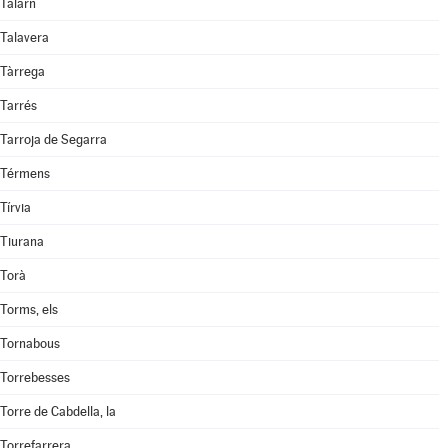
Talarn
Talavera
Tàrrega
Tarrés
Tarroja de Segarra
Térmens
Tírvia
Tiurana
Torà
Torms, els
Tornabous
Torrebesses
Torre de Cabdella, la
Torrefarrera