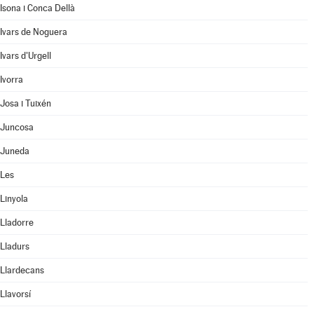
Isona i Conca Dellà
Ivars de Noguera
Ivars d'Urgell
Ivorra
Josa i Tuixén
Juncosa
Juneda
Les
Linyola
Lladorre
Lladurs
Llardecans
Llavorsí