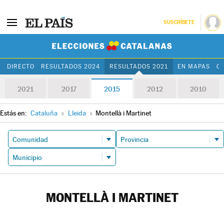
SUSCRÍBETE
Elecciones Cat
DIRECTO
RESULTADOS 2024
RESULTADOS 2021
EN MAPAS
C
2021
2017
2015
2012
2010
Estás en:
Cataluña
»
Lleida
»
Montellà i Martinet
MONTELLÀ I MARTINET