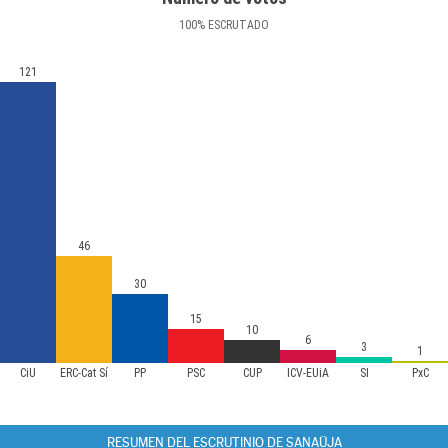
100
%
ESCRUTADO
121
46
30
15
10
6
3
1
CiU
ERC-Cat Sí
PP
PSC
CUP
ICV-EUiA
SI
PxC
RESUMEN DEL ESCRUTINIO DE SANAÜJA