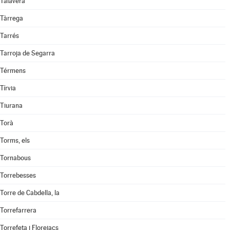
Talavera
Tàrrega
Tarrés
Tarroja de Segarra
Térmens
Tírvia
Tiurana
Torà
Torms, els
Tornabous
Torrebesses
Torre de Cabdella, la
Torrefarrera
Torrefeta i Florejacs