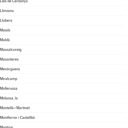
Lles de Cerdanya
Llimiana
Llobera
Maials
Maldà
Massalcoreig
Massoteres
Menàrguens
Miralcamp
Mollerussa
Molsosa, la
Montellà i Martinet
Montferrer i Castellbò
Montgai