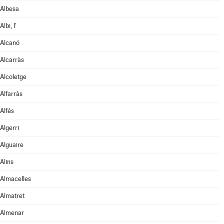
Albesa
Albi, l'
Alcanó
Alcarràs
Alcoletge
Alfarràs
Alfés
Algerri
Alguaire
Alins
Almacelles
Almatret
Almenar