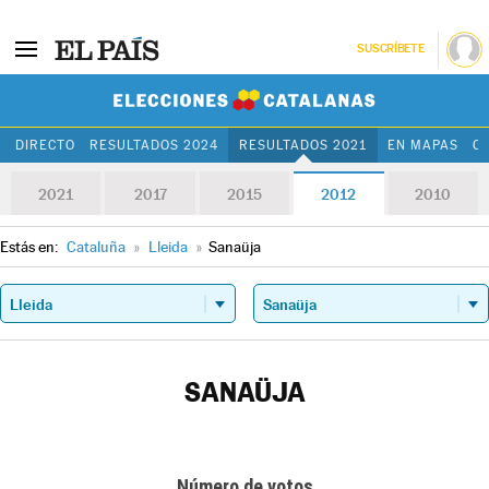
SUSCRÍBETE
Elecciones Cat
DIRECTO
RESULTADOS 2024
RESULTADOS 2021
EN MAPAS
C
2021
2017
2015
2012
2010
Estás en:
Cataluña
»
Lleida
»
Sanaüja
SANAÜJA
Número de votos