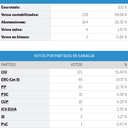
Escrutado:
100 %
Votos contabilizados:
239
69,68 %
Abstenciones:
104
30,32 %
Votos nulos:
4
1,67 %
Votos en blanco:
2
0,84 %
VOTOS POR PARTIDOS EN SANAÜJA
PARTIDO
VOTOS
%
CiU
121
51,48 %
ERC-Cat Sí
46
19,57 %
PP
30
12,76 %
PSC
15
6,38 %
CUP
10
4,25 %
ICV-EUiA
6
2,55 %
SI
3
1,27 %
PxC
1
0,42 %