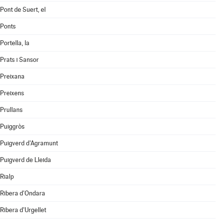
Pont de Suert, el
Ponts
Portella, la
Prats i Sansor
Preixana
Preixens
Prullans
Puiggròs
Puigverd d'Agramunt
Puigverd de Lleida
Rialp
Ribera d'Ondara
Ribera d'Urgellet