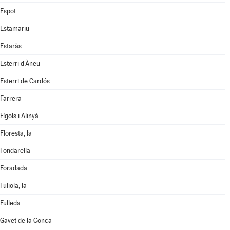
Espot
Estamariu
Estaràs
Esterri d'Àneu
Esterri de Cardós
Farrera
Fígols i Alinyà
Floresta, la
Fondarella
Foradada
Fuliola, la
Fulleda
Gavet de la Conca