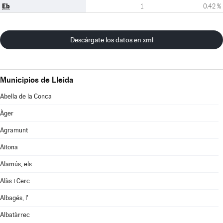
Eb
1
0,42 %
Descárgate los datos en xml
Municipios de Lleida
Abella de la Conca
Àger
Agramunt
Aitona
Alamús, els
Alàs i Cerc
Albagés, l'
Albatàrrec