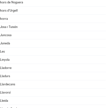
Ivars de Noguera
Ivars d'Urgell
Ivorra
Josa i Tuixén
Juncosa
Juneda
Les
Linyola
Lladorre
Lladurs
Llardecans
Llavorsí
Lleida