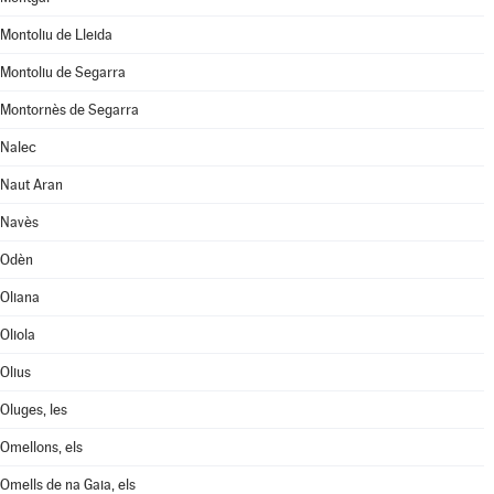
Montoliu de Lleida
Montoliu de Segarra
Montornès de Segarra
Nalec
Naut Aran
Navès
Odèn
Oliana
Oliola
Olius
Oluges, les
Omellons, els
Omells de na Gaia, els