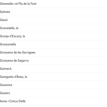
Gimenells i el Pla de la Font
Golmés
Gósol
Granadella, la
Granja d'Escarp, la
Granyanella
Granyena de les Garrigues
Granyena de Segarra
Guimerà
Guingueta d'Àneu, la
Guissona
Guixers
Isona i Conca Dellà