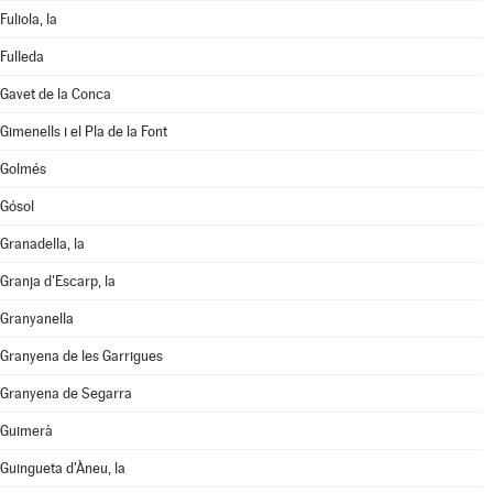
Fuliola, la
Fulleda
Gavet de la Conca
Gimenells i el Pla de la Font
Golmés
Gósol
Granadella, la
Granja d'Escarp, la
Granyanella
Granyena de les Garrigues
Granyena de Segarra
Guimerà
Guingueta d'Àneu, la