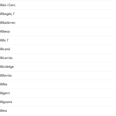
Alàs i Cerc
Albagés, l'
Albatàrrec
Albesa
Albi, l'
Alcanó
Alcarràs
Alcoletge
Alfarràs
Alfés
Algerri
Alguaire
Alins