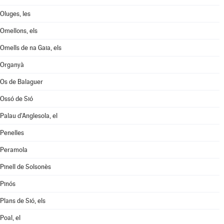
Oluges, les
Omellons, els
Omells de na Gaia, els
Organyà
Os de Balaguer
Ossó de Sió
Palau d'Anglesola, el
Penelles
Peramola
Pinell de Solsonès
Pinós
Plans de Sió, els
Poal, el