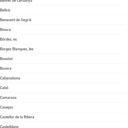
Bellver de Cerdanya
Bellvís
Benavent de Segrià
Biosca
Bòrdes, es
Borges Blanques, les
Bossòst
Bovera
Cabanabona
Cabó
Camarasa
Canejan
Castellar de la Ribera
Castelldans