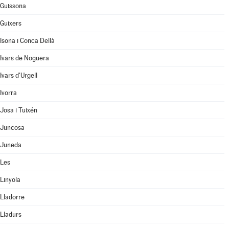
Guissona
Guixers
Isona i Conca Dellà
Ivars de Noguera
Ivars d'Urgell
Ivorra
Josa i Tuixén
Juncosa
Juneda
Les
Linyola
Lladorre
Lladurs