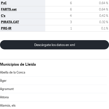
PxC
6
0,64 %
FARTS.cat
6
0,64 %
C's
4
0,42 %
PIRATA.CAT
3
0,32 %
PRE-IR
1
0,1 %
Descárgate los datos en xml
Municipios de Lleida
Abella de la Conca
Àger
Agramunt
Aitona
Alamús, els