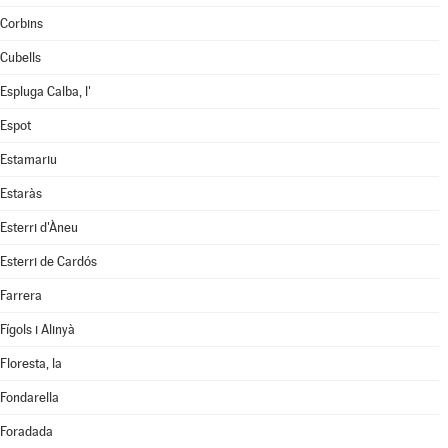
Corbins
Cubells
Espluga Calba, l'
Espot
Estamariu
Estaràs
Esterri d'Àneu
Esterri de Cardós
Farrera
Fígols i Alinyà
Floresta, la
Fondarella
Foradada