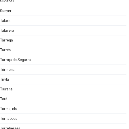
Sudanell
Sunyer
Talarn
Talavera
Tàrrega
Tarrés
Tarroja de Segarra
Térmens
Tírvia
Tiurana
Torà
Torms, els
Tornabous
Torrebesses