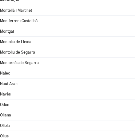
Montellà i Martinet
Montferrer i Castellbò
Montgai
Montoliu de Lleida
Montoliu de Segarra
Montornès de Segarra
Nalec
Naut Aran
Navès
Odèn
Oliana
Oliola
Olius