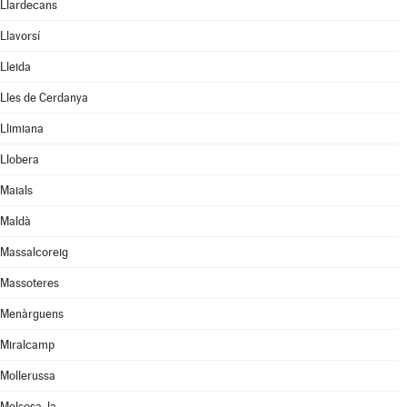
Llardecans
Llavorsí
Lleida
Lles de Cerdanya
Llimiana
Llobera
Maials
Maldà
Massalcoreig
Massoteres
Menàrguens
Miralcamp
Mollerussa
Molsosa, la