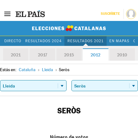
SUSCRÍBETE
Elecciones Cat
DIRECTO
RESULTADOS 2024
RESULTADOS 2021
EN MAPAS
C
2021
2017
2015
2012
2010
Estás en:
Cataluña
»
Lleida
»
Seròs
SERÒS
Número de votos