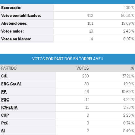
Escrutado:
100 %
Votos contabilizados:
412
80,31 %
Abstenciones:
101
19,69 %
Votos nulos:
10
2,43 %
Votos en blanco:
4
0,97 %
VOTOS POR PARTIDOS EN TORRELAMEU
PARTIDO
VOTOS
%
CiU
230
57,21 %
ERC-Cat Sí
80
19,9 %
PP
43
10,69 %
PSC
17
4,22 %
ICV-EUiA
11
2,73 %
CUP
9
2,23 %
PxC
3
0,74 %
SI
2
0,49 %