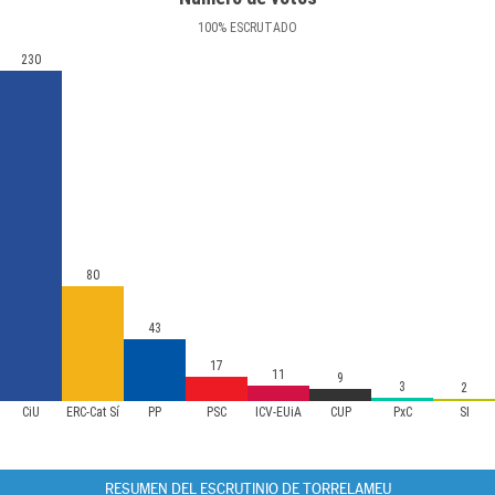
100
%
ESCRUTADO
230
80
43
17
11
9
3
2
CiU
ERC-Cat Sí
PP
PSC
ICV-EUiA
CUP
PxC
SI
RESUMEN DEL ESCRUTINIO DE TORRELAMEU