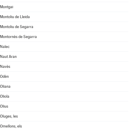
Montgai
Montoliu de Lleida
Montoliu de Segarra
Montornès de Segarra
Nalec
Naut Aran
Navès
Odèn
Oliana
Oliola
Olius
Oluges, les
Omellons, els