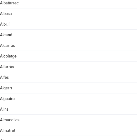
Albatàrrec
Albesa
Albi, l'
Alcanó
Alcarràs
Alcoletge
Alfarràs
Alfés
Algerri
Alguaire
Alins
Almacelles
Almatret