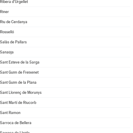
Ribera d'Urgellet
Riner
Riu de Cerdanya
Rosselló
Salàs de Pallars
Sanaüja
Sant Esteve de la Sarga
Sant Guim de Freixenet
Sant Guim de la Plana
Sant Llorenç de Morunys
Sant Martí de Riucorb
Sant Ramon
Sarroca de Bellera
Sarroca de Lleida