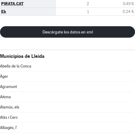
PIRATA.CAT
2
0,49 %
Eb
1
0,24 %
Descárgate los datos en xml
Municipios de Lleida
Abella de la Conca
Àger
Agramunt
Aitona
Alamús, els
Alàs i Cerc
Albagés, l'