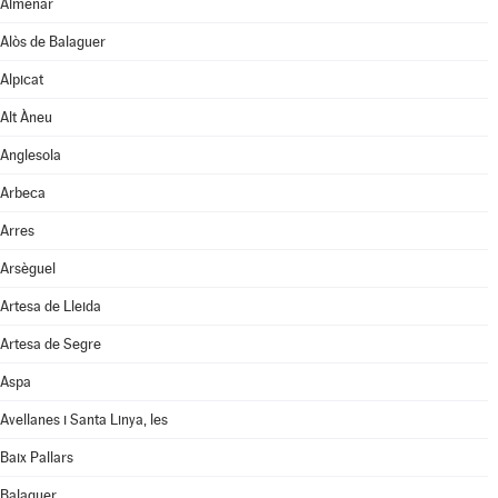
Almenar
Alòs de Balaguer
Alpicat
Alt Àneu
Anglesola
Arbeca
Arres
Arsèguel
Artesa de Lleida
Artesa de Segre
Aspa
Avellanes i Santa Linya, les
Baix Pallars
Balaguer