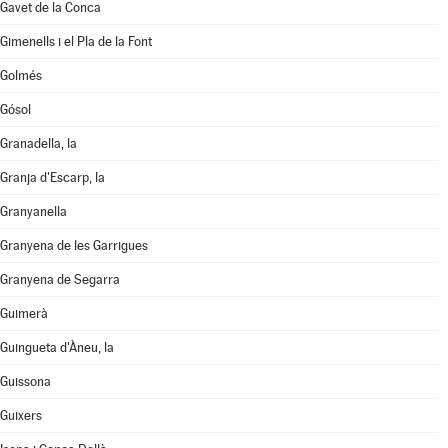
Gavet de la Conca
Gimenells i el Pla de la Font
Golmés
Gósol
Granadella, la
Granja d'Escarp, la
Granyanella
Granyena de les Garrigues
Granyena de Segarra
Guimerà
Guingueta d'Àneu, la
Guissona
Guixers