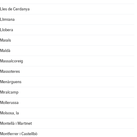
Lles de Cerdanya
Llimiana
Llobera
Maials
Maldà
Massalcoreig
Massoteres
Menàrguens
Miralcamp
Mollerussa
Molsosa, la
Montellà i Martinet
Montferrer i Castellbò