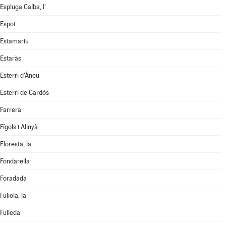
Espluga Calba, l'
Espot
Estamariu
Estaràs
Esterri d'Àneu
Esterri de Cardós
Farrera
Fígols i Alinyà
Floresta, la
Fondarella
Foradada
Fuliola, la
Fulleda