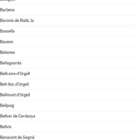
Barbens
Baronia de Rialb, la
Bassella
Bausen
Belianes
Bellaguarda
Bellcaire d'Urgell
Bell-lloc d'Urgell
Bellmunt d'Urgell
Bellpuig
Bellver de Cerdanya
Bellvís
Benavent de Segrià