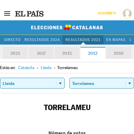
SUSCRÍBETE
Elecciones Cat
DIRECTO
RESULTADOS 2024
RESULTADOS 2021
EN MAPAS
C
2021
2017
2015
2012
2010
Estás en:
Cataluña
»
Lleida
»
Torrelameu
TORRELAMEU
Número de votos