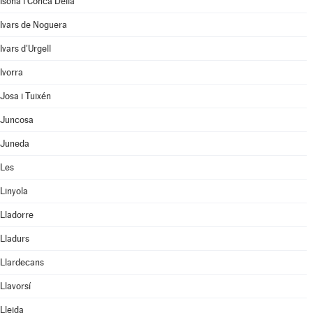
Isona i Conca Dellà
Ivars de Noguera
Ivars d'Urgell
Ivorra
Josa i Tuixén
Juncosa
Juneda
Les
Linyola
Lladorre
Lladurs
Llardecans
Llavorsí
Lleida