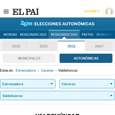
SUSCRÍBETE
26M | Elec
NOTICIAS
RESULTADOS 2023
RESULTADOS 2019
PACTOS
MUNICIPALE
2019
2015
2011
2007
MUNICIPALES
AUTONÓMICAS
Estás en:
Extremadura
»
Cáceres
»
Valdehúncar