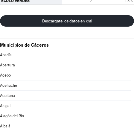
ECOLO VERDES
2
1,3 %
Descárgate los datos en xml
Municipios de Cáceres
Abadía
Abertura
Acebo
Acehúche
Aceituna
Ahigal
Alagón del Río
Albalá