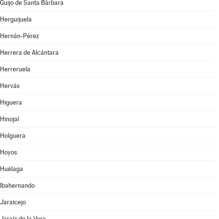
Guijo de Santa Bárbara
Herguijuela
Hernán-Pérez
Herrera de Alcántara
Herreruela
Hervás
Higuera
Hinojal
Holguera
Hoyos
Huélaga
Ibahernando
Jaraicejo
Jaraíz de la Vera