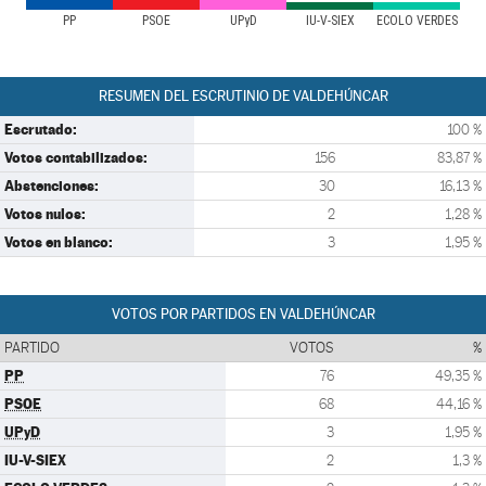
PP
PSOE
UPyD
IU-V-SIEX
ECOLO VERDES
RESUMEN DEL ESCRUTINIO DE VALDEHÚNCAR
Escrutado:
100 %
Votos contabilizados:
156
83,87 %
Abstenciones:
30
16,13 %
Votos nulos:
2
1,28 %
Votos en blanco:
3
1,95 %
VOTOS POR PARTIDOS EN VALDEHÚNCAR
PARTIDO
VOTOS
%
PP
76
49,35 %
PSOE
68
44,16 %
UPyD
3
1,95 %
IU-V-SIEX
2
1,3 %