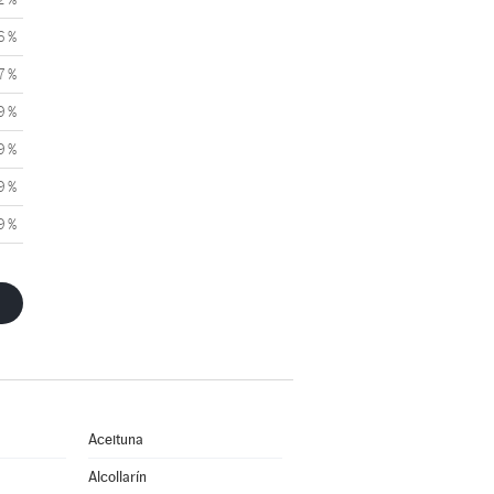
6 %
7 %
9 %
9 %
9 %
9 %
Aceituna
Alcollarín