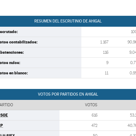
RESUMEN DEL ESCRUTINIO DE AHIGAL
scrutado:
10
otos contabilizados:
1.167
90,9
bstenciones:
116
9,0
otos nulos:
9
0,7
otos en blanco:
11
0,9
VOTOS POR PARTIDOS EN AHIGAL
ARTIDO
VOTOS
PSOE
616
53,
PP
472
40,7
U-V-SIEX
50
4,3