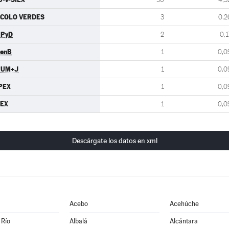
COLO VERDES
3
0,2
UPyD
2
0,1
enB
1
0,0
PUM+J
1
0,0
PEX
1
0,0
EX
1
0,0
Descárgate los datos en xml
Acebo
Acehúche
 Río
Albalá
Alcántara