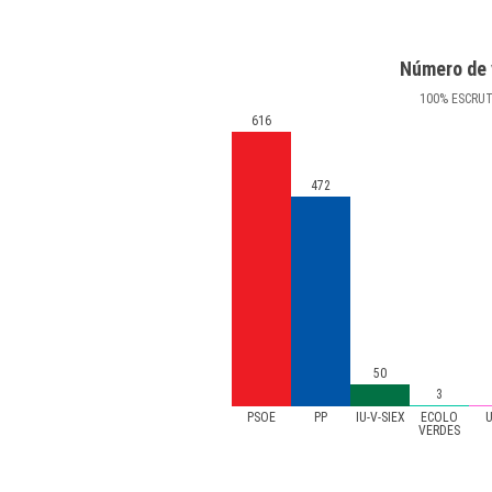
Número de 
100
%
ESCRU
616
472
50
3
PSOE
PP
IU-V-SIEX
ECOLO
VERDES