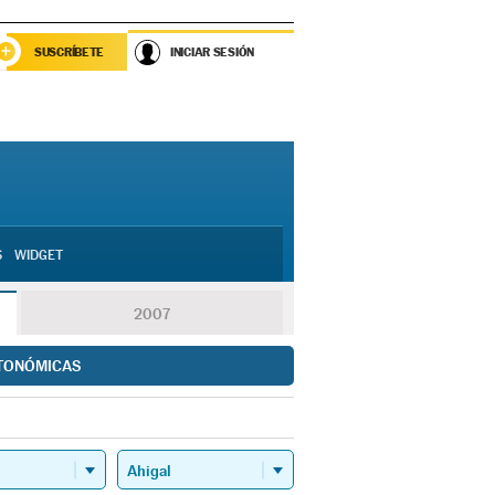
SUSCRÍBETE
INICIAR SESIÓN
S
WIDGET
2007
TONÓMICAS