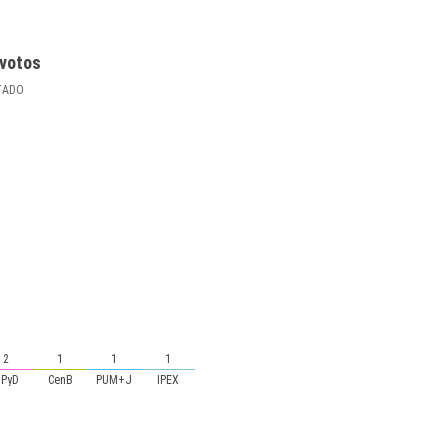
votos
TADO
2
1
1
1
UPyD
CenB
PUM+J
IPEX