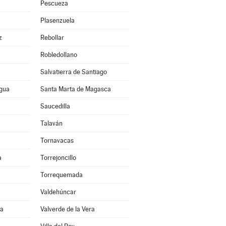
Pescueza
Plasenzuela
z
Rebollar
Robledollano
Salvatierra de Santiago
agua
Santa Marta de Magasca
Saucedilla
Talaván
Tornavacas
a
Torrejoncillo
Torrequemada
Valdehúncar
ra
Valverde de la Vera