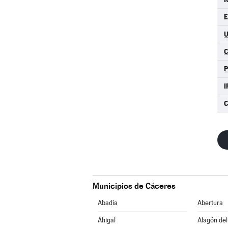
E
C
I
C
Municipios de Cáceres
Abadía
Abertura
Ahigal
Alagón del