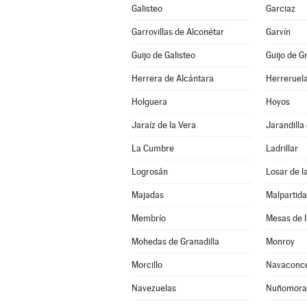
Galisteo
Garciaz
Garrovillas de Alconétar
Garvín
Guijo de Galisteo
Guijo de G
Herrera de Alcántara
Herreruel
Holguera
Hoyos
Jaraíz de la Vera
Jarandilla
La Cumbre
Ladrillar
Logrosán
Losar de l
Majadas
Malpartid
Membrío
Mesas de I
Mohedas de Granadilla
Monroy
Morcillo
Navaconc
Navezuelas
Nuñomora