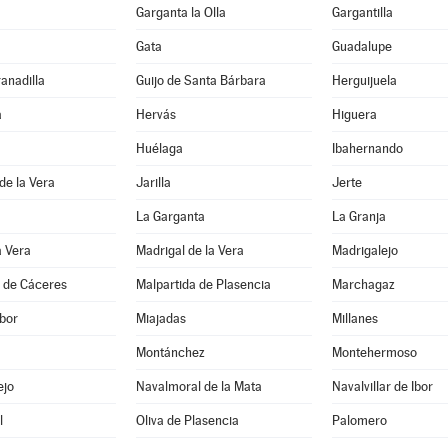
Garganta la Olla
Gargantilla
Gata
Guadalupe
ranadilla
Guijo de Santa Bárbara
Herguijuela
a
Hervás
Higuera
Huélaga
Ibahernando
 de la Vera
Jarilla
Jerte
La Garganta
La Granja
a Vera
Madrigal de la Vera
Madrigalejo
a de Cáceres
Malpartida de Plasencia
Marchagaz
bor
Miajadas
Millanes
Montánchez
Montehermoso
ejo
Navalmoral de la Mata
Navalvillar de Ibor
l
Oliva de Plasencia
Palomero