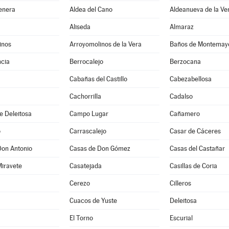
enera
Aldea del Cano
Aldeanueva de la Ve
Aliseda
Almaraz
inos
Arroyomolinos de la Vera
Baños de Montemay
cia
Berrocalejo
Berzocana
Cabañas del Castillo
Cabezabellosa
Cachorrilla
Cadalso
e Deleitosa
Campo Lugar
Cañamero
o
Carrascalejo
Casar de Cáceres
Don Antonio
Casas de Don Gómez
Casas del Castañar
Miravete
Casatejada
Casillas de Coria
Cerezo
Cilleros
Cuacos de Yuste
Deleitosa
El Torno
Escurial