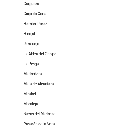
Gargüera
Guijo de Coria
Hernán-Pérez
Hinojal
Jaraicejo
La Aldea del Obispo
La Pesga
Madroñera
Mata de Alcántara
Mirabel
Moraleja
Navas del Madroño
Pasarón de la Vera