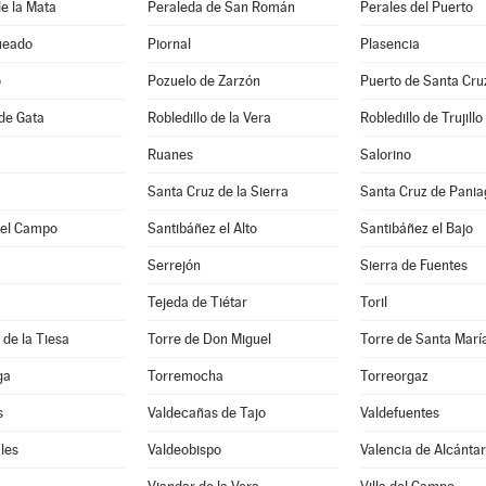
e la Mata
Peraleda de San Román
Perales del Puerto
ueado
Piornal
Plasencia
o
Pozuelo de Zarzón
Puerto de Santa Cru
 de Gata
Robledillo de la Vera
Robledillo de Trujillo
Ruanes
Salorino
Santa Cruz de la Sierra
Santa Cruz de Pani
del Campo
Santibáñez el Alto
Santibáñez el Bajo
Serrejón
Sierra de Fuentes
Tejeda de Tiétar
Toril
 de la Tiesa
Torre de Don Miguel
Torre de Santa Marí
ga
Torremocha
Torreorgaz
s
Valdecañas de Tajo
Valdefuentes
les
Valdeobispo
Valencia de Alcánta