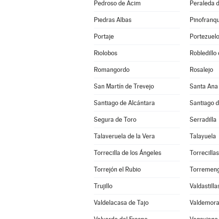
Pedroso de Acim
Peraleda d
Piedras Albas
Pinofranq
Portaje
Portezuel
Riolobos
Robledillo
Romangordo
Rosalejo
San Martín de Trevejo
Santa Ana
Santiago de Alcántara
Santiago 
Segura de Toro
Serradilla
Talaveruela de la Vera
Talayuela
Torrecilla de los Ángeles
Torrecillas
Torrejón el Rubio
Torremen
Trujillo
Valdastilla
Valdelacasa de Tajo
Valdemora