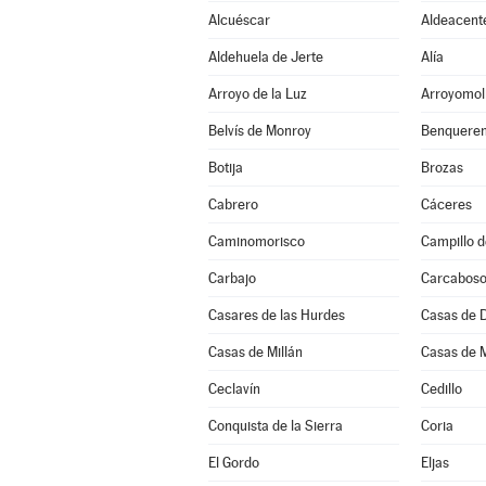
Alcuéscar
Aldeacent
Aldehuela de Jerte
Alía
Arroyo de la Luz
Arroyomol
Belvís de Monroy
Benqueren
Botija
Brozas
Cabrero
Cáceres
Caminomorisco
Campillo d
Carbajo
Carcabos
Casares de las Hurdes
Casas de 
Casas de Millán
Casas de 
Ceclavín
Cedillo
Conquista de la Sierra
Coria
El Gordo
Eljas