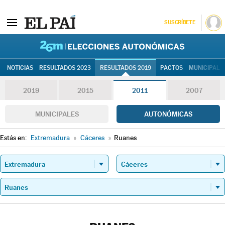
SUSCRÍBETE
26M | Elec
NOTICIAS
RESULTADOS 2023
RESULTADOS 2019
PACTOS
MUNICIPALE
2019
2015
2011
2007
MUNICIPALES
AUTONÓMICAS
Estás en:
Extremadura
»
Cáceres
»
Ruanes