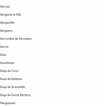
Garciaz
Garganta la Olla
Gargantilla
Gargüera
Garrovillas de Alconétar
Garvín
Gata
Guadalupe
Guijo de Coria
Guijo de Galisteo
Guijo de Granadilla
Guijo de Santa Bárbara
Herguijuela