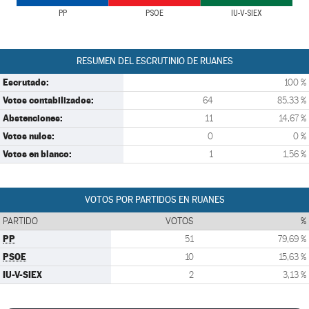
PP
PSOE
IU-V-SIEX
RESUMEN DEL ESCRUTINIO DE RUANES
Escrutado:
100 %
Votos contabilizados:
64
85,33 %
Abstenciones:
11
14,67 %
Votos nulos:
0
0 %
Votos en blanco:
1
1,56 %
VOTOS POR PARTIDOS EN RUANES
PARTIDO
VOTOS
%
PP
51
79,69 %
PSOE
10
15,63 %
IU-V-SIEX
2
3,13 %