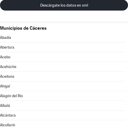
Descárgate los datos en xml
Municipios de Cáceres
Abadía
Abertura
Acebo
Acehúche
Aceituna
Ahigal
Alagón del Río
Albalá
Alcántara
Alcollarín