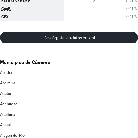
ECOLO VERDES
2
0,21 %
CenB
1
0,11 %
CEX
1
0,11 %
Descárgate los datos en xml
Municipios de Cáceres
Abadía
Abertura
Acebo
Acehúche
Aceituna
Ahigal
Alagón del Río