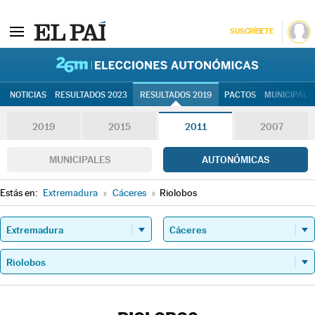
SUSCRÍBETE
26M | Elec
NOTICIAS
RESULTADOS 2023
RESULTADOS 2019
PACTOS
MUNICIPALE
2019
2015
2011
2007
MUNICIPALES
AUTONÓMICAS
Estás en:
Extremadura
»
Cáceres
»
Riolobos