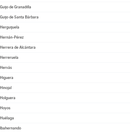
Guijo de Granadilla
Guijo de Santa Bárbara
Herguijuela
Hernán-Pérez
Herrera de Alcántara
Herreruela
Hervás
Higuera
Hinojal
Holguera
Hoyos
Huélaga
Ibahernando