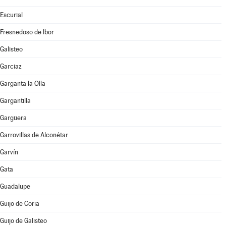
Escurial
Fresnedoso de Ibor
Galisteo
Garciaz
Garganta la Olla
Gargantilla
Gargüera
Garrovillas de Alconétar
Garvín
Gata
Guadalupe
Guijo de Coria
Guijo de Galisteo