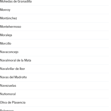
Mohedas de Granadilla
Monroy
Montánchez
Montehermoso
Moraleja
Morcillo
Navaconcejo
Navalmoral de la Mata
Navalvillar de Ibor
Navas del Madroño
Navezuelas
Nuñomoral
Oliva de Plasencia
Palomero