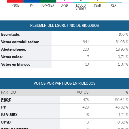
PSOE
PP
IU-V-SIEX
UPyD
ECOLO
CenB
CEX
VERDES
RESUMEN DEL ESCRUTINIO DE RIOLOBOS
Escrutado:
100 %
Votos contabilizados:
941
81,05 %
Abstenciones:
220
18,95 %
Votos nulos:
7
0,74 %
Votos en blanco:
10
1,07 %
VOTOS POR PARTIDOS EN RIOLOBOS
PARTIDO
VOTOS
%
PSOE
473
50,64 %
PP
428
45,82 %
IU-V-SIEX
16
1,71 %
UPyD
3
0,32 %