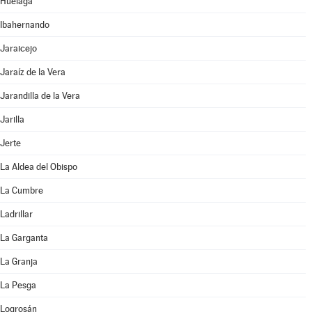
Huélaga
Ibahernando
Jaraicejo
Jaraíz de la Vera
Jarandilla de la Vera
Jarilla
Jerte
La Aldea del Obispo
La Cumbre
Ladrillar
La Garganta
La Granja
La Pesga
Logrosán