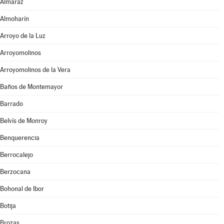
Almaraz
Almoharín
Arroyo de la Luz
Arroyomolinos
Arroyomolinos de la Vera
Baños de Montemayor
Barrado
Belvís de Monroy
Benquerencia
Berrocalejo
Berzocana
Bohonal de Ibor
Botija
Brozas