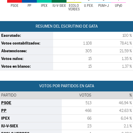
PSOE
PP
IPEX
IU-V-SIEX
ECOLO
U.P.EX.
PUM+J
UPyD
VERDES
RESUMEN DEL ESCRUTINIO DE GATA
Escrutado:
100 %
Votos contabilizados:
1.108
78,41 %
Abstenciones:
305
21,59 %
Votos nulos:
15
1,35 %
Votos en blanco:
15
1,37 %
VOTOS POR PARTIDOS EN GATA
PARTIDO
VOTOS
%
PSOE
513
46,94 %
PP
466
42,63 %
IPEX
66
6,04 %
IU-V-SIEX
23
2,1 %