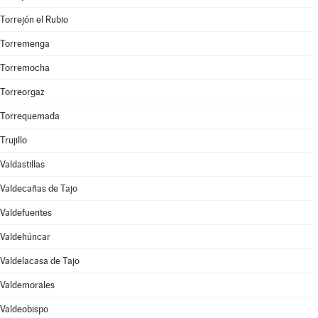
Torrejón el Rubio
Torremenga
Torremocha
Torreorgaz
Torrequemada
Trujillo
Valdastillas
Valdecañas de Tajo
Valdefuentes
Valdehúncar
Valdelacasa de Tajo
Valdemorales
Valdeobispo