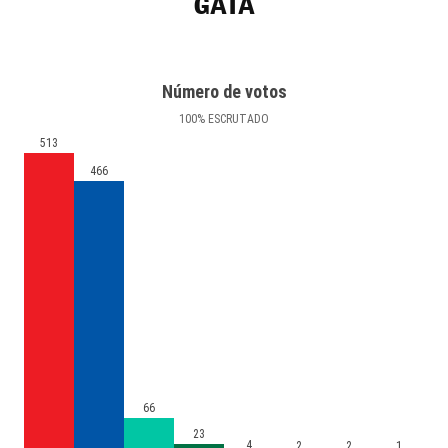
GATA
Número de votos
100
%
ESCRUTADO
513
466
66
23
4
2
2
1