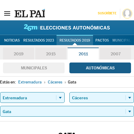
SUSCRÍBETE
26M | Elec
NOTICIAS
RESULTADOS 2023
RESULTADOS 2019
PACTOS
MUNICIPALE
2019
2015
2011
2007
MUNICIPALES
AUTONÓMICAS
Estás en:
Extremadura
»
Cáceres
»
Gata