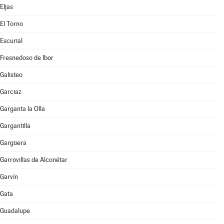
Eljas
El Torno
Escurial
Fresnedoso de Ibor
Galisteo
Garciaz
Garganta la Olla
Gargantilla
Gargüera
Garrovillas de Alconétar
Garvín
Gata
Guadalupe