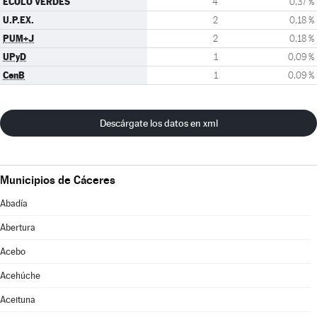
ECOLO VERDES
4
0,37 %
U.P.EX.
2
0,18 %
PUM+J
2
0,18 %
UPyD
1
0,09 %
CenB
1
0,09 %
Descárgate los datos en xml
Municipios de Cáceres
Abadía
Abertura
Acebo
Acehúche
Aceituna