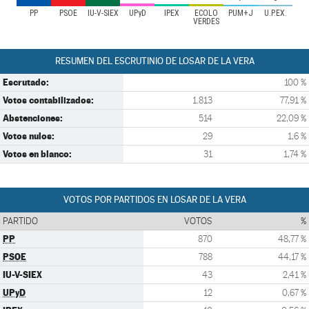
PP
PSOE
IU-V-SIEX
UPyD
IPEX
ECOLO
PUM+J
U.P.EX.
VERDES
RESUMEN DEL ESCRUTINIO DE LOSAR DE LA VERA
Escrutado:
100 %
Votos contabilizados:
1.813
77,91 %
Abstenciones:
514
22,09 %
Votos nulos:
29
1,6 %
Votos en blanco:
31
1,74 %
VOTOS POR PARTIDOS EN LOSAR DE LA VERA
PARTIDO
VOTOS
%
PP
870
48,77 %
PSOE
788
44,17 %
IU-V-SIEX
43
2,41 %
UPyD
12
0,67 %