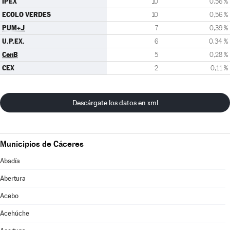
IPEX
10
0,56 %
ECOLO VERDES
10
0,56 %
PUM+J
7
0,39 %
U.P.EX.
6
0,34 %
CenB
5
0,28 %
CEX
2
0,11 %
Descárgate los datos en xml
Municipios de Cáceres
Abadía
Abertura
Acebo
Acehúche