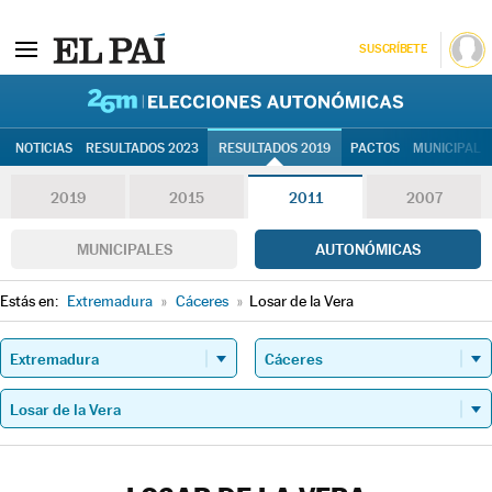
SUSCRÍBETE
26M | Elec
NOTICIAS
RESULTADOS 2023
RESULTADOS 2019
PACTOS
MUNICIPALE
2019
2015
2011
2007
MUNICIPALES
AUTONÓMICAS
Estás en:
Extremadura
»
Cáceres
»
Losar de la Vera