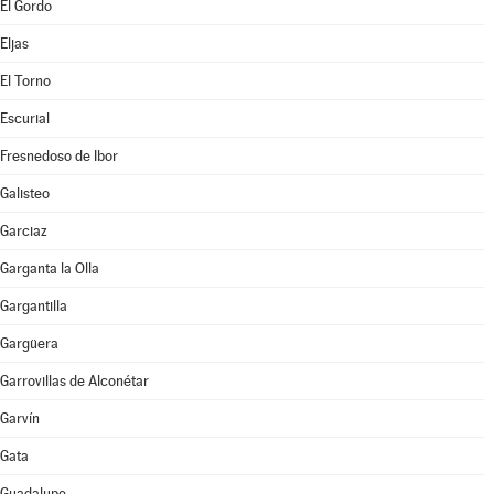
El Gordo
Eljas
El Torno
Escurial
Fresnedoso de Ibor
Galisteo
Garciaz
Garganta la Olla
Gargantilla
Gargüera
Garrovillas de Alconétar
Garvín
Gata
Guadalupe