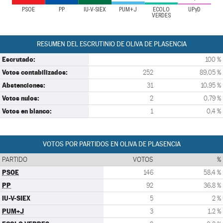
PSOE
PP
IU-V-SIEX
PUM+J
ECOLO
UPyD
VERDES
RESUMEN DEL ESCRUTINIO DE OLIVA DE PLASENCIA
Escrutado:
100 %
Votos contabilizados:
252
89,05 %
Abstenciones:
31
10,95 %
Votos nulos:
2
0,79 %
Votos en blanco:
1
0,4 %
VOTOS POR PARTIDOS EN OLIVA DE PLASENCIA
PARTIDO
VOTOS
%
PSOE
146
58,4 %
PP
92
36,8 %
IU-V-SIEX
5
2 %
PUM+J
3
1,2 %