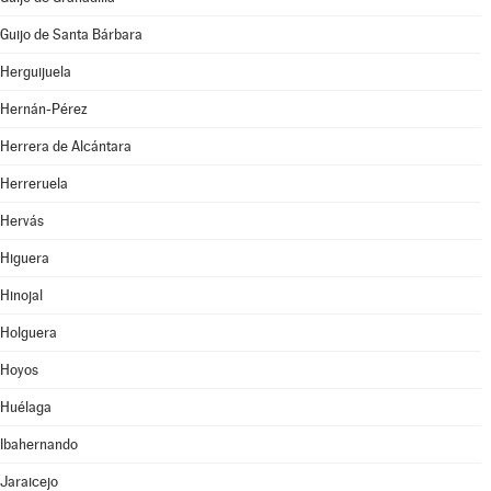
Guijo de Santa Bárbara
Herguijuela
Hernán-Pérez
Herrera de Alcántara
Herreruela
Hervás
Higuera
Hinojal
Holguera
Hoyos
Huélaga
Ibahernando
Jaraicejo