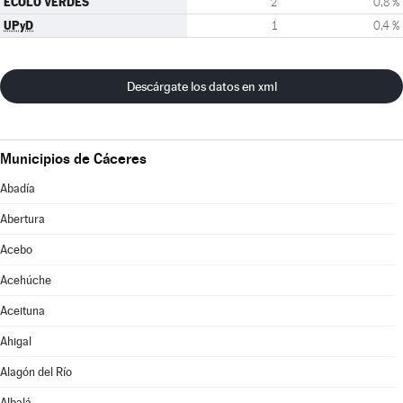
ECOLO VERDES
2
0,8 %
UPyD
1
0,4 %
Descárgate los datos en xml
Municipios de Cáceres
Abadía
Abertura
Acebo
Acehúche
Aceituna
Ahigal
Alagón del Río
Albalá