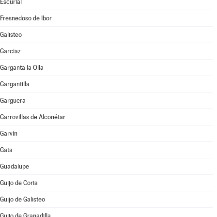
Escurial
Fresnedoso de Ibor
Galisteo
Garciaz
Garganta la Olla
Gargantilla
Gargüera
Garrovillas de Alconétar
Garvín
Gata
Guadalupe
Guijo de Coria
Guijo de Galisteo
Guijo de Granadilla