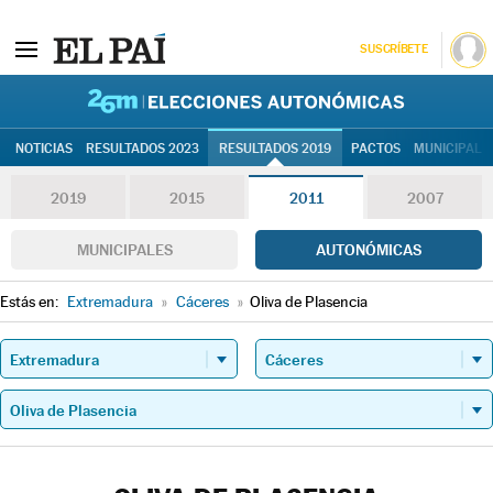
SUSCRÍBETE
26M | Elec
NOTICIAS
RESULTADOS 2023
RESULTADOS 2019
PACTOS
MUNICIPALE
2019
2015
2011
2007
MUNICIPALES
AUTONÓMICAS
Estás en:
Extremadura
»
Cáceres
»
Oliva de Plasencia