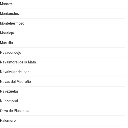
Monroy
Montánchez
Montehermoso
Moraleja
Morcillo
Navaconcejo
Navalmoral de la Mata
Navalvillar de Ibor
Navas del Madroño
Navezuelas
Nuñomoral
Oliva de Plasencia
Palomero