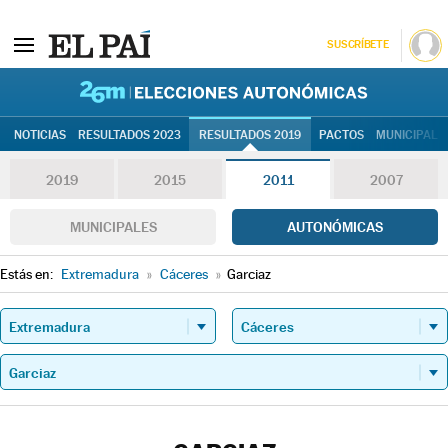
SUSCRÍBETE
26M | Elec
NOTICIAS
RESULTADOS 2023
RESULTADOS 2019
PACTOS
MUNICIPALE
2019
2015
2011
2007
MUNICIPALES
AUTONÓMICAS
Estás en:
Extremadura
»
Cáceres
»
Garciaz