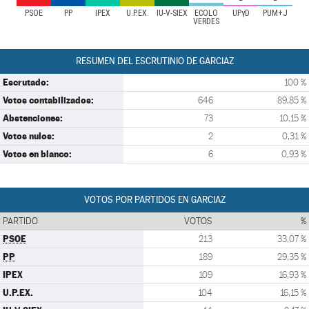
PSOE
PP
IPEX
U.P.EX.
IU-V-SIEX
ECOLO
UPyD
PUM+J
VERDES
RESUMEN DEL ESCRUTINIO DE GARCIAZ
Escrutado:
100 %
Votos contabilizados:
646
89,85 %
Abstenciones:
73
10,15 %
Votos nulos:
2
0,31 %
Votos en blanco:
6
0,93 %
VOTOS POR PARTIDOS EN GARCIAZ
PARTIDO
VOTOS
%
PSOE
213
33,07 %
PP
189
29,35 %
IPEX
109
16,93 %
U.P.EX.
104
16,15 %