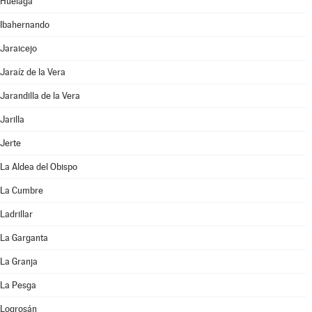
Huélaga
Ibahernando
Jaraicejo
Jaraíz de la Vera
Jarandilla de la Vera
Jarilla
Jerte
La Aldea del Obispo
La Cumbre
Ladrillar
La Garganta
La Granja
La Pesga
Logrosán