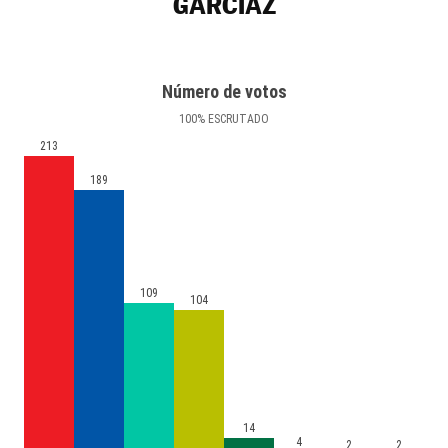
GARCIAZ
Número de votos
100
%
ESCRUTADO
213
189
109
104
14
4
2
2