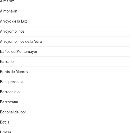
Almaraz
Almoharín
Arroyo de la Luz
Arroyomolinos
Arroyomolinos de la Vera
Baños de Montemayor
Barrado
Belvís de Monroy
Benquerencia
Berrocalejo
Berzocana
Bohonal de Ibor
Botija
Brozas