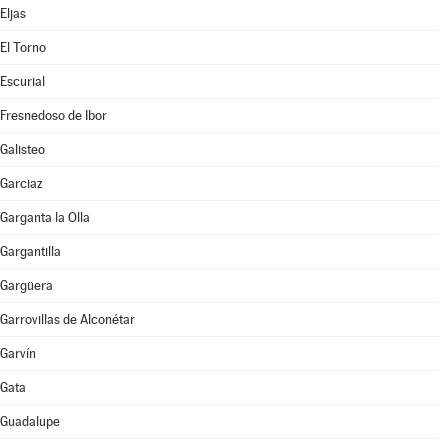
Eljas
El Torno
Escurial
Fresnedoso de Ibor
Galisteo
Garciaz
Garganta la Olla
Gargantilla
Gargüera
Garrovillas de Alconétar
Garvín
Gata
Guadalupe