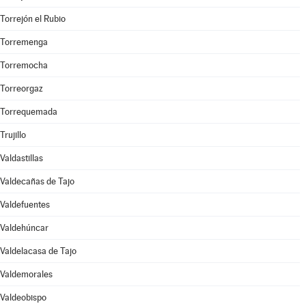
Torrejón el Rubio
Torremenga
Torremocha
Torreorgaz
Torrequemada
Trujillo
Valdastillas
Valdecañas de Tajo
Valdefuentes
Valdehúncar
Valdelacasa de Tajo
Valdemorales
Valdeobispo