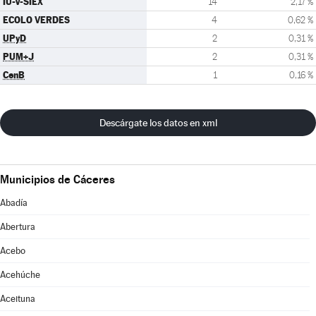
IU-V-SIEX
14
2,17 %
ECOLO VERDES
4
0,62 %
UPyD
2
0,31 %
PUM+J
2
0,31 %
CenB
1
0,16 %
Descárgate los datos en xml
Municipios de Cáceres
Abadía
Abertura
Acebo
Acehúche
Aceituna