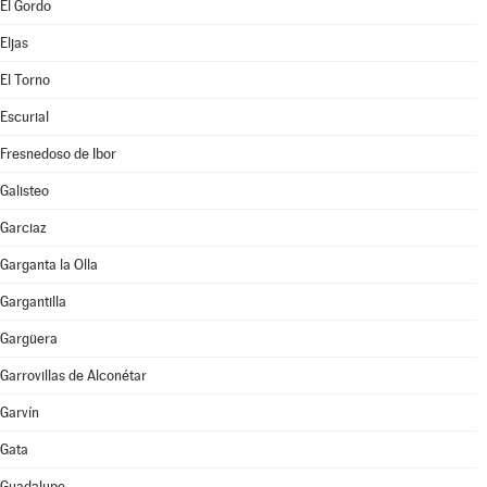
El Gordo
Eljas
El Torno
Escurial
Fresnedoso de Ibor
Galisteo
Garciaz
Garganta la Olla
Gargantilla
Gargüera
Garrovillas de Alconétar
Garvín
Gata
Guadalupe