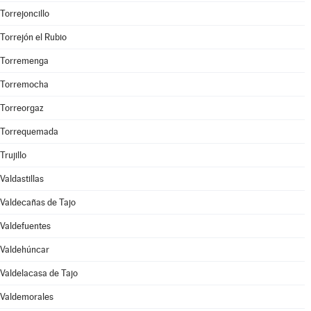
Torrejoncillo
Torrejón el Rubio
Torremenga
Torremocha
Torreorgaz
Torrequemada
Trujillo
Valdastillas
Valdecañas de Tajo
Valdefuentes
Valdehúncar
Valdelacasa de Tajo
Valdemorales