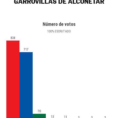
GARROVILLAS DE ALCONÉTAR
Número de votos
100
%
ESCRUTADO
838
717
70
13
11
3
3
3