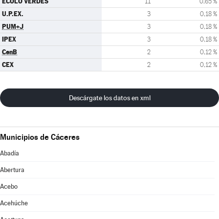
ECOLO VERDES
11
0,65 %
U.P.EX.
3
0,18 %
PUM+J
3
0,18 %
IPEX
3
0,18 %
CenB
2
0,12 %
CEX
2
0,12 %
Descárgate los datos en xml
Municipios de Cáceres
Abadía
Abertura
Acebo
Acehúche