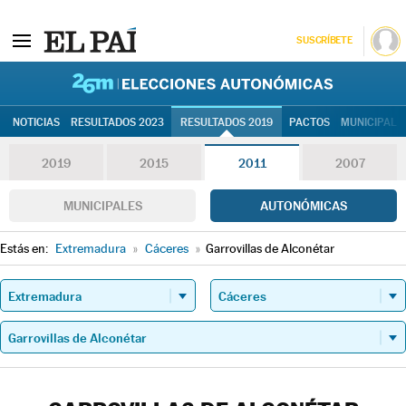
SUSCRÍBETE
26M | Elec
NOTICIAS
RESULTADOS 2023
RESULTADOS 2019
PACTOS
MUNICIPALE
2019
2015
2011
2007
MUNICIPALES
AUTONÓMICAS
Estás en:
Extremadura
»
Cáceres
»
Garrovillas de Alconétar