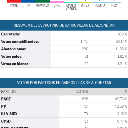
PSOE
PP
IU-V-SIEX
UPyD
ECOLO
U.P.EX.
PUM+J
IPEX
VERDES
RESUMEN DEL ESCRUTINIO DE GARROVILLAS DE ALCONÉTAR
Escrutado:
100 %
Votos contabilizados:
1.715
88,17 %
Abstenciones:
230
11,83 %
Votos nulos:
31
1,81 %
Votos en blanco:
22
1,31 %
VOTOS POR PARTIDOS EN GARROVILLAS DE ALCONÉTAR
PARTIDO
VOTOS
%
PSOE
838
49,76 %
PP
717
42,58 %
IU-V-SIEX
70
4,16 %
UPyD
13
0,77 %