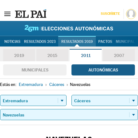
SUSCRÍBETE
26M | Elec
NOTICIAS
RESULTADOS 2023
RESULTADOS 2019
PACTOS
MUNICIPALE
2019
2015
2011
2007
MUNICIPALES
AUTONÓMICAS
Estás en:
Extremadura
»
Cáceres
»
Navezuelas