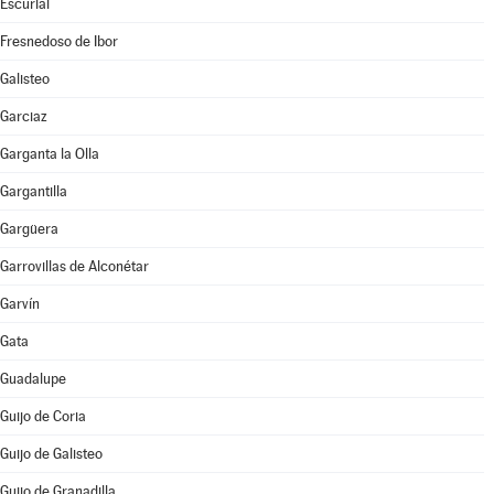
Escurial
Fresnedoso de Ibor
Galisteo
Garciaz
Garganta la Olla
Gargantilla
Gargüera
Garrovillas de Alconétar
Garvín
Gata
Guadalupe
Guijo de Coria
Guijo de Galisteo
Guijo de Granadilla