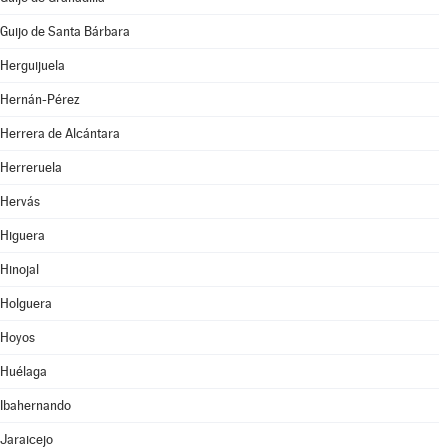
Guijo de Santa Bárbara
Herguijuela
Hernán-Pérez
Herrera de Alcántara
Herreruela
Hervás
Higuera
Hinojal
Holguera
Hoyos
Huélaga
Ibahernando
Jaraicejo