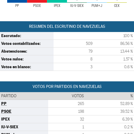
PP
PSOE
IPEX
IU-V-SIEX
PUM+J
CEX
RESUMEN DEL ESCRUTINIO DE NAVEZUELAS
Escrutado:
100 %
Votos contabilizados:
509
86,56 %
Abstenciones:
79
13,44 %
Votos nulos:
8
1,57 %
Votos en blanco:
3
0,6 %
VOTOS POR PARTIDOS EN NAVEZUELAS
PARTIDO
VOTOS
%
PP
265
52,89 %
PSOE
198
39,52 %
IPEX
32
6,39 %
IU-V-SIEX
1
0,2 %