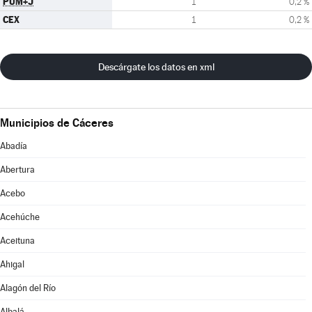
PUM+J
1
0,2 %
CEX
1
0,2 %
Descárgate los datos en xml
Municipios de Cáceres
Abadía
Abertura
Acebo
Acehúche
Aceituna
Ahigal
Alagón del Río
Albalá