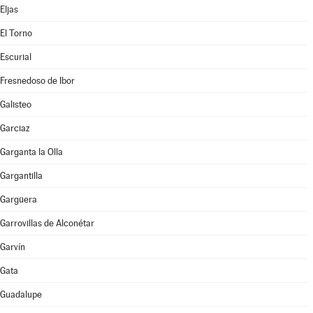
Eljas
El Torno
Escurial
Fresnedoso de Ibor
Galisteo
Garciaz
Garganta la Olla
Gargantilla
Gargüera
Garrovillas de Alconétar
Garvín
Gata
Guadalupe