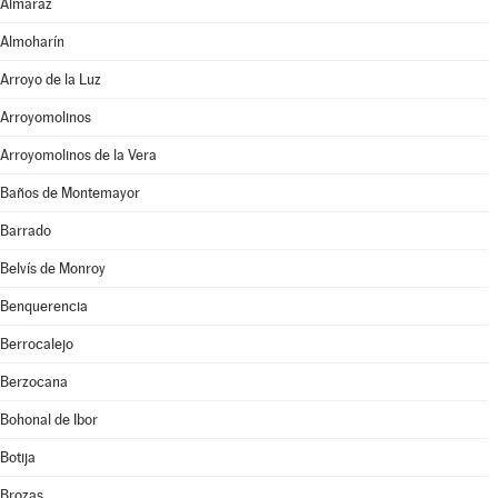
Almaraz
Almoharín
Arroyo de la Luz
Arroyomolinos
Arroyomolinos de la Vera
Baños de Montemayor
Barrado
Belvís de Monroy
Benquerencia
Berrocalejo
Berzocana
Bohonal de Ibor
Botija
Brozas