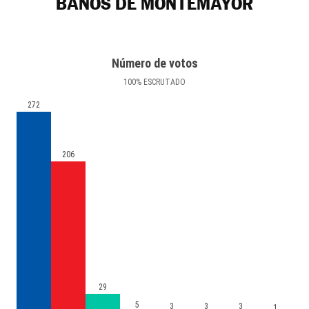
BAÑOS DE MONTEMAYOR
Número de votos
100
%
ESCRUTADO
272
206
29
5
3
3
3
1