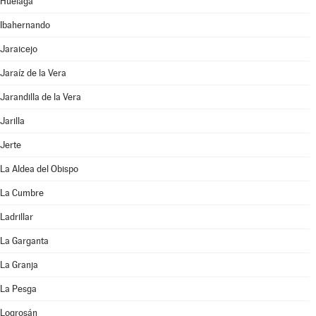
Huélaga
Ibahernando
Jaraicejo
Jaraíz de la Vera
Jarandilla de la Vera
Jarilla
Jerte
La Aldea del Obispo
La Cumbre
Ladrillar
La Garganta
La Granja
La Pesga
Logrosán