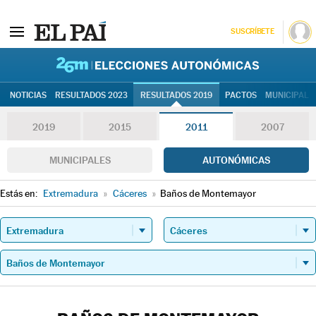
SUSCRÍBETE
26M | Elec
NOTICIAS
RESULTADOS 2023
RESULTADOS 2019
PACTOS
MUNICIPALE
2019
2015
2011
2007
MUNICIPALES
AUTONÓMICAS
Estás en:
Extremadura
»
Cáceres
»
Baños de Montemayor