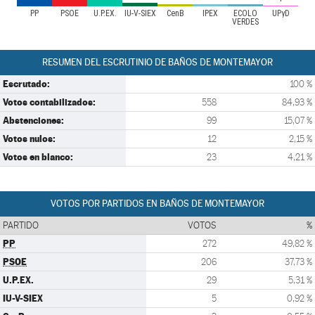
PP
PSOE
U.P.EX.
IU-V-SIEX
CenB
IPEX
ECOLO
UPyD
VERDES
RESUMEN DEL ESCRUTINIO DE BAÑOS DE MONTEMAYOR
Escrutado:
100 %
Votos contabilizados:
558
84,93 %
Abstenciones:
99
15,07 %
Votos nulos:
12
2,15 %
Votos en blanco:
23
4,21 %
VOTOS POR PARTIDOS EN BAÑOS DE MONTEMAYOR
PARTIDO
VOTOS
%
PP
272
49,82 %
PSOE
206
37,73 %
U.P.EX.
29
5,31 %
IU-V-SIEX
5
0,92 %