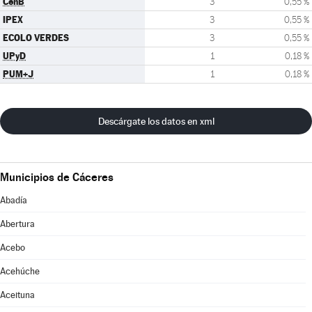
CenB
3
0,55 %
IPEX
3
0,55 %
ECOLO VERDES
3
0,55 %
UPyD
1
0,18 %
PUM+J
1
0,18 %
Descárgate los datos en xml
Municipios de Cáceres
Abadía
Abertura
Acebo
Acehúche
Aceituna