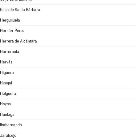
Guijo de Santa Bárbara
Herguijuela
Hernán-Pérez
Herrera de Alcántara
Herreruela
Hervás
Higuera
Hinojal
Holguera
Hoyos
Huélaga
Ibahernando
Jaraicejo