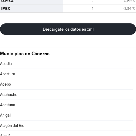
U.P.EX.
2
0,69 %
IPEX
1
0,34 %
Descárgate los datos en xml
Municipios de Cáceres
Abadía
Abertura
Acebo
Acehúche
Aceituna
Ahigal
Alagón del Río
Albalá