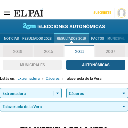
SUSCRÍBETE
26M | Elec
NOTICIAS
RESULTADOS 2023
RESULTADOS 2019
PACTOS
MUNICIPALE
2019
2015
2011
2007
MUNICIPALES
AUTONÓMICAS
Estás en:
Extremadura
»
Cáceres
»
Talaveruela de la Vera