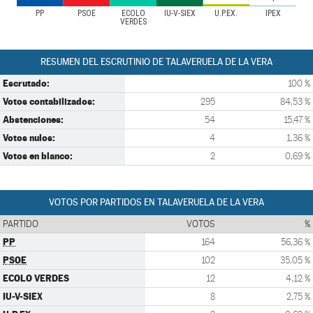
PP
PSOE
ECOLO
IU-V-SIEX
U.P.EX.
IPEX
VERDES
RESUMEN DEL ESCRUTINIO DE TALAVERUELA DE LA VERA
Escrutado:
100 %
Votos contabilizados:
295
84,53 %
Abstenciones:
54
15,47 %
Votos nulos:
4
1,36 %
Votos en blanco:
2
0,69 %
VOTOS POR PARTIDOS EN TALAVERUELA DE LA VERA
PARTIDO
VOTOS
%
PP
164
56,36 %
PSOE
102
35,05 %
ECOLO VERDES
12
4,12 %
IU-V-SIEX
8
2,75 %