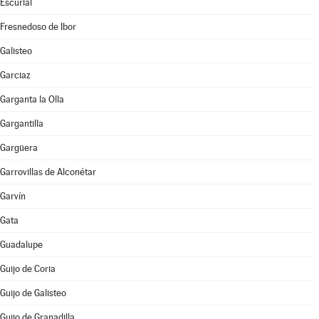
Escurial
Fresnedoso de Ibor
Galisteo
Garciaz
Garganta la Olla
Gargantilla
Gargüera
Garrovillas de Alconétar
Garvín
Gata
Guadalupe
Guijo de Coria
Guijo de Galisteo
Guijo de Granadilla