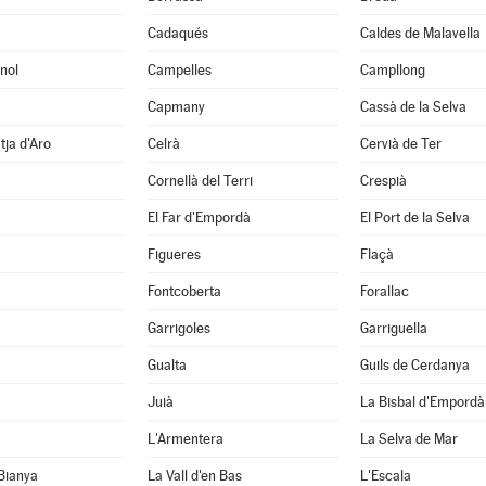
Cadaqués
Caldes de Malavella
nol
Campelles
Campllong
Capmany
Cassà de la Selva
tja d'Aro
Celrà
Cervià de Ter
Cornellà del Terri
Crespià
El Far d'Empordà
El Port de la Selva
Figueres
Flaçà
Fontcoberta
Forallac
Garrigoles
Garriguella
Gualta
Guils de Cerdanya
Juià
La Bisbal d'Empordà
L'Armentera
La Selva de Mar
 Bianya
La Vall d'en Bas
L'Escala