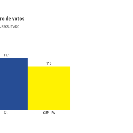
ro de votos
%
ESCRUTADO
137
115
CiU
CUP - PA