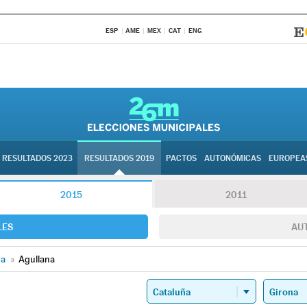
ESP
AME
MEX
CAT
ENG
RESULTADOS 2023
RESULTADOS 2019
PACTOS
AUTONÓMICAS
EUROPEA
2015
2011
LES
AU
na
»
Agullana