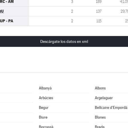
RC - AM
3
189
41,0
iU
2
137
29,7
UP - PA
2
115
2
Descárgate los datos en xml
Albanyà
Albons
Arbúcies
Argelaguer
Begur
Bellcaire d'Empordà
Biure
Blanes
Borrassà
Breda