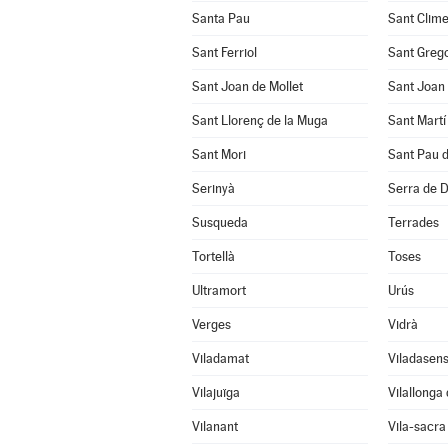
Santa Pau
Sant Clim
Sant Ferriol
Sant Grego
Sant Joan de Mollet
Sant Joan 
Sant Llorenç de la Muga
Sant Mart
Sant Mori
Sant Pau 
Serinyà
Serra de 
Susqueda
Terrades
Tortellà
Toses
Ultramort
Urús
Verges
Vidrà
Viladamat
Viladasen
Vilajuïga
Vilallonga
Vilanant
Vila-sacra