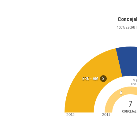
Conceja
100
%
ESCRU
3
ERC - AM
Ma
abs
5
7
CONCEJAL
2015
2011