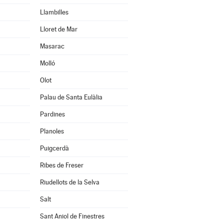
Llambilles
Lloret de Mar
Masarac
Molló
Olot
Palau de Santa Eulàlia
Pardines
Planoles
Puigcerdà
Ribes de Freser
Riudellots de la Selva
Salt
Sant Aniol de Finestres