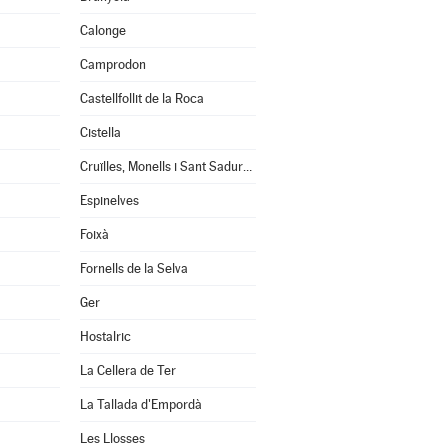
Calonge
Camprodon
Castellfollit de la Roca
Cistella
Cruïlles, Monells i Sant Sadurní de l'Heura
Espinelves
Foixà
Fornells de la Selva
Ger
Hostalric
La Cellera de Ter
La Tallada d'Empordà
Les Llosses