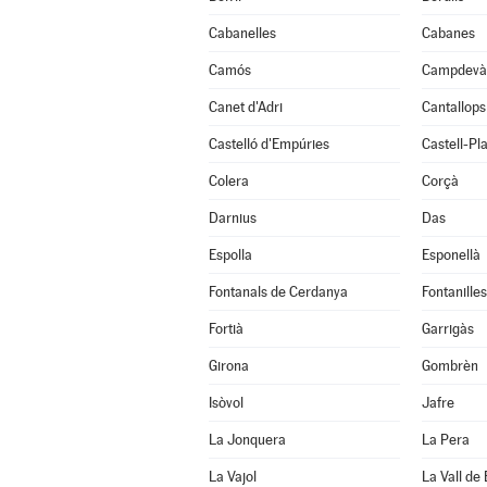
Cabanelles
Cabanes
Camós
Campdevà
Canet d'Adri
Cantallops
Castelló d'Empúries
Castell-Pla
Colera
Corçà
Darnius
Das
Espolla
Esponellà
Fontanals de Cerdanya
Fontanilles
Fortià
Garrigàs
Girona
Gombrèn
Isòvol
Jafre
La Jonquera
La Pera
La Vajol
La Vall de