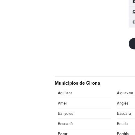
E
C
C
Municipios de Girona
Agullana
Aiguaviva
Amer
Anglès
Banyoles
Bàscara
Bescanó
Beuda
Bolvir
Bordils