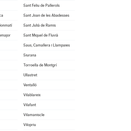
Sant Feliu de Pallerols
ca
Sant Joan de les Abadesses
 Bonmatí
Sant Julià de Ramis
pmajor
Sant Miquel de Fluvià
Saus, Camallera i Llampaies
Siurana
Torroella de Montgrí
Ullastret
Ventalló
Vilablareix
Vilafant
Vilamaniscle
Vilopriu