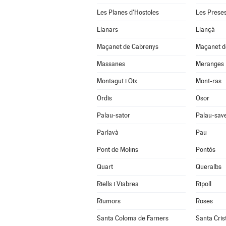
Les Planes d'Hostoles
Les Prese
Llanars
Llançà
Maçanet de Cabrenys
Maçanet de
Massanes
Meranges
Montagut i Oix
Mont-ras
Ordis
Osor
Palau-sator
Palau-sav
Parlavà
Pau
Pont de Molins
Pontós
Quart
Queralbs
Riells i Viabrea
Ripoll
Riumors
Roses
Santa Coloma de Farners
Santa Cris