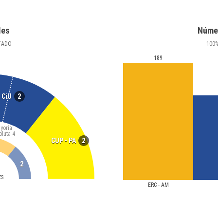
les
Núme
TADO
100
189
2
CiU
yoría
oluta
4
2
CUP - PA
2
ES
ERC - AM