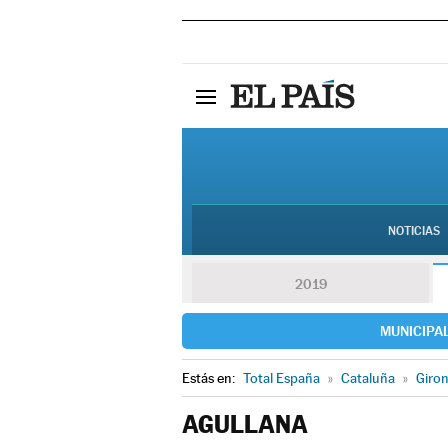
NOTICIAS
2019
MUNICIPA
Estás en:
Total España
»
Cataluña
»
Giro
AGULLANA