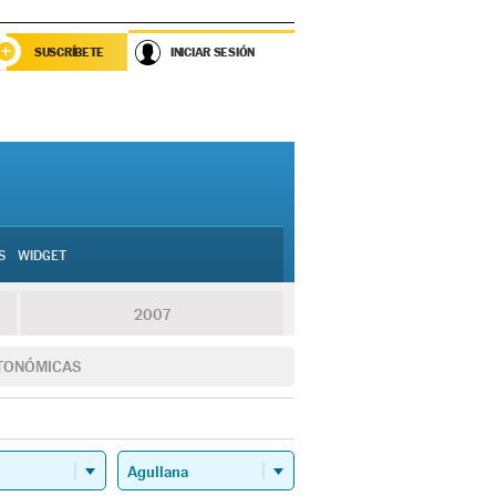
SUSCRÍBETE
INICIAR SESIÓN
S
WIDGET
2007
TONÓMICAS