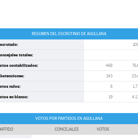
RESUMEN DEL ESCRUTINIO DE AGULLANA
scrutado:
10
oncejales totales:
otos contabilizados:
468
76,
bstenciones:
143
23,
otos nulos:
8
1,7
otos en blanco:
19
4,1
VOTOS POR PARTIDOS EN AGULLANA
ARTIDO
CONCEJALES
VOTOS