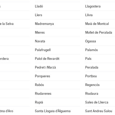
s
Lladó
Llagostera
Llers
Llívia
 la Selva
Madremanya
Maià de Montcal
Mieres
Mollet de Peralada
Navata
Ogassa
Palafrugell
Palamós
erdera
Palol de Revardit
Pals
Pedret i Marzà
Peralada
Porqueres
Portbou
Rabós
Regencós
Riudarenes
Riudaura
Rupià
Sales de Llierca
tina d'Aro
Santa Llogaia d'Àlguema
Sant Andreu Salou