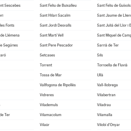
ent Sescebes
Sant Feliu de Buixalleu
Sant Feliu de Guíxols
ri
Sant Hilari Sacalm
Sant Jaume de Llier
les Fonts
Sant Jordi Desvalls
Sant Julià del Llor i
í de Llémena
Sant Martí Vell
Sant Miquel de Cam
de Segúries
Sant Pere Pescador
Sarrià de Ter
Daró
Setcases
Sils
Torrent
Torroella de Fluvià
Tossa de Mar
Ullà
Vallfogona de Ripollès
Vall-llobrega
Vidreres
Vilabertran
s
Vilademuls
Viladrau
 de Ter
Vilamacolum
Vilamalla
Vilaür
Vilobí d'Onyar