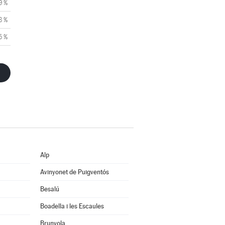
9 %
8 %
5 %
Alp
Avinyonet de Puigventós
Besalú
Boadella i les Escaules
Brunyola