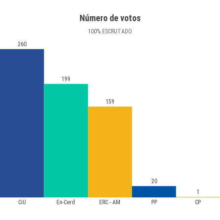
Número de votos
100
%
ESCRUTADO
260
199
159
20
1
CiU
En-Cerd
ERC - AM
PP
CP