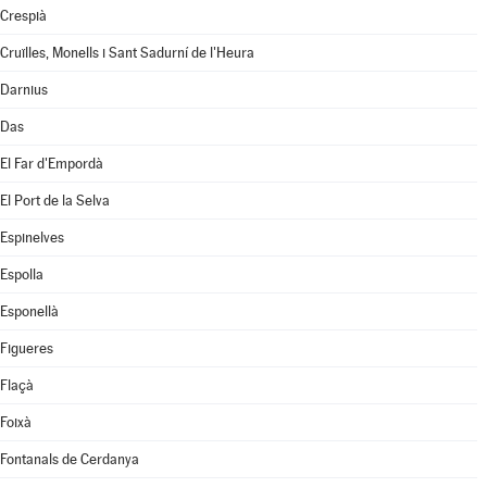
Crespià
Cruïlles, Monells i Sant Sadurní de l'Heura
Darnius
Das
El Far d'Empordà
El Port de la Selva
Espinelves
Espolla
Esponellà
Figueres
Flaçà
Foixà
Fontanals de Cerdanya