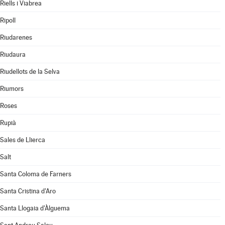
Riells i Viabrea
Ripoll
Riudarenes
Riudaura
Riudellots de la Selva
Riumors
Roses
Rupià
Sales de Llierca
Salt
Santa Coloma de Farners
Santa Cristina d'Aro
Santa Llogaia d'Àlguema