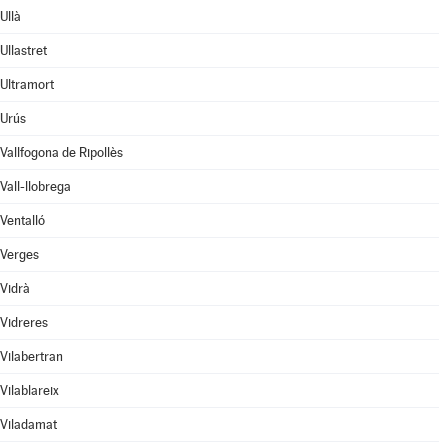
Ullà
Ullastret
Ultramort
Urús
Vallfogona de Ripollès
Vall-llobrega
Ventalló
Verges
Vidrà
Vidreres
Vilabertran
Vilablareix
Viladamat