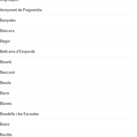
Avinyonet de Puigventós
Banyoles
Bàscara
Begur
Bellcaire d'Empordà
Besalú
Bescanó
Beuda
Biure
Blanes
Boadella i les Escaules
Bolvir
Bordils