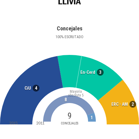
LLÍVIA
Concejales
100
%
ESCRUTADO
3
En-Cerd
4
CiU
Mayoría
absoluta
5
8
2
ERC - AM
9
1
2015
2011
CONCEJALES