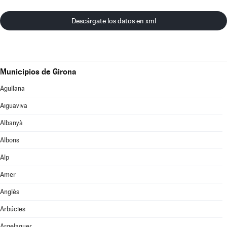
Descárgate los datos en xml
Municipios de Girona
Agullana
Aiguaviva
Albanyà
Albons
Alp
Amer
Anglès
Arbúcies
Argelaguer