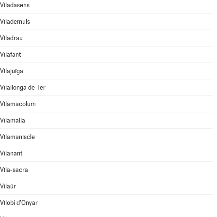
Viladasens
Vilademuls
Viladrau
Vilafant
Vilajuïga
Vilallonga de Ter
Vilamacolum
Vilamalla
Vilamaniscle
Vilanant
Vila-sacra
Vilaür
Vilobí d'Onyar