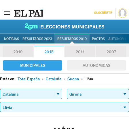
SUSCRÍBETE
26M | Elec
NOTICIAS
RESULTADOS 2023
RESULTADOS 2019
PACTOS
AUTONÓMIC
2019
2015
2011
2007
MUNICIPALES
AUTONÓMICAS
Estás en:
Total España
»
Cataluña
»
Girona
»
Llívia