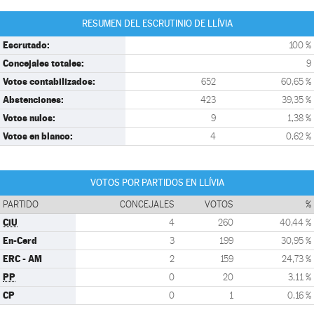
RESUMEN DEL ESCRUTINIO DE LLÍVIA
Escrutado:
100 %
Concejales totales:
9
Votos contabilizados:
652
60,65 %
Abstenciones:
423
39,35 %
Votos nulos:
9
1,38 %
Votos en blanco:
4
0,62 %
VOTOS POR PARTIDOS EN LLÍVIA
PARTIDO
CONCEJALES
VOTOS
%
CiU
4
260
40,44 %
En-Cerd
3
199
30,95 %
ERC - AM
2
159
24,73 %
PP
0
20
3,11 %
CP
0
1
0,16 %