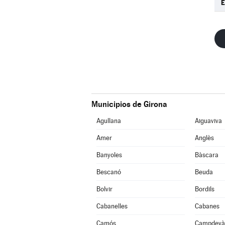
E
Municipios de Girona
Agullana
Aiguaviva
Amer
Anglès
Banyoles
Bàscara
Bescanó
Beuda
Bolvir
Bordils
Cabanelles
Cabanes
Camós
Campdevà