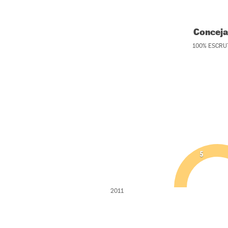
Conceja
100
%
ESCRU
5
2011