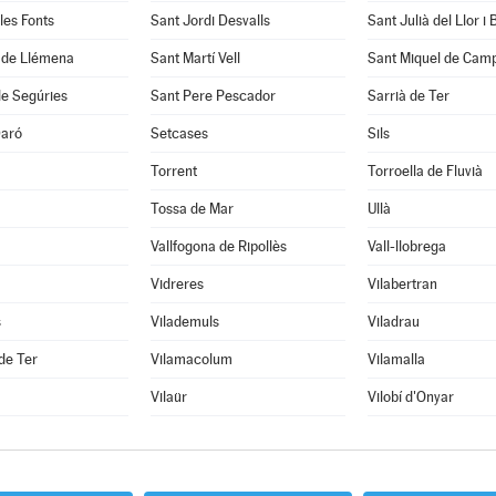
les Fonts
Sant Jordi Desvalls
Sant Julià del Llor i
í de Llémena
Sant Martí Vell
Sant Miquel de Cam
de Segúries
Sant Pere Pescador
Sarrià de Ter
Daró
Setcases
Sils
Torrent
Torroella de Fluvià
Tossa de Mar
Ullà
Vallfogona de Ripollès
Vall-llobrega
Vidreres
Vilabertran
s
Vilademuls
Viladrau
 de Ter
Vilamacolum
Vilamalla
Vilaür
Vilobí d'Onyar