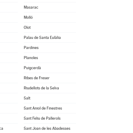
Masarac
Molló
Olot
Palau de Santa Eulàlia
Pardines
Planoles
Puigcerdà
Ribes de Freser
Riudellots de la Selva
Salt
Sant Aniol de Finestres
Sant Feliu de Pallerols
ca
Sant Joan de les Abadesses