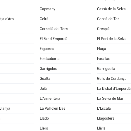
Capmany
Cassà de la Selva
tja d'Aro
Celrà
Cervià de Ter
Cornellà del Terri
Crespià
El Far d'Empordà
El Port de la Selva
Figueres
Flaçà
Fontcoberta
Forallac
Garrigoles
Garriguella
Gualta
Guils de Cerdanya
Juià
La Bisbal d'Empordà
L'Armentera
La Selva de Mar
 Bianya
La Vall d'en Bas
L'Escala
s
Lladó
Llagostera
Llers
Llívia