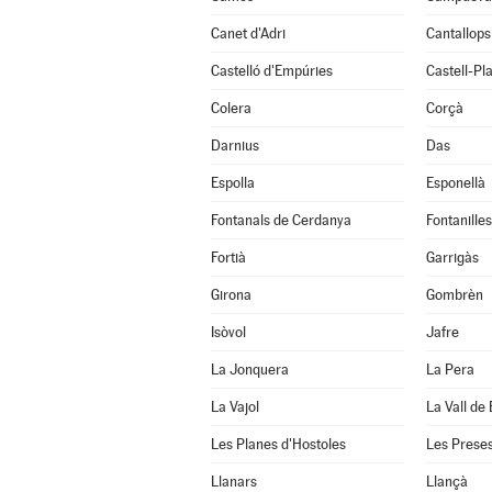
Canet d'Adri
Cantallops
Castelló d'Empúries
Castell-Pla
Colera
Corçà
Darnius
Das
Espolla
Esponellà
Fontanals de Cerdanya
Fontanilles
Fortià
Garrigàs
Girona
Gombrèn
Isòvol
Jafre
La Jonquera
La Pera
La Vajol
La Vall de
Les Planes d'Hostoles
Les Prese
Llanars
Llançà