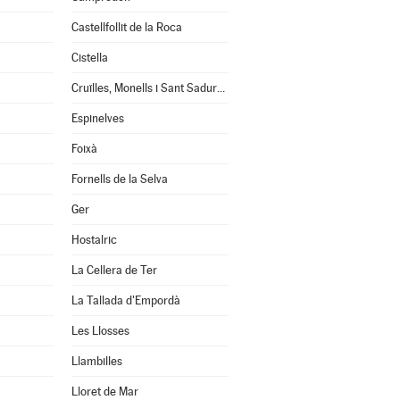
Castellfollit de la Roca
Cistella
Cruïlles, Monells i Sant Sadurní de l'Heura
Espinelves
Foixà
Fornells de la Selva
Ger
Hostalric
La Cellera de Ter
La Tallada d'Empordà
Les Llosses
Llambilles
Lloret de Mar