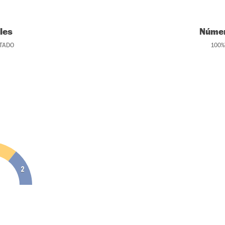
les
Númer
TADO
100
%
2