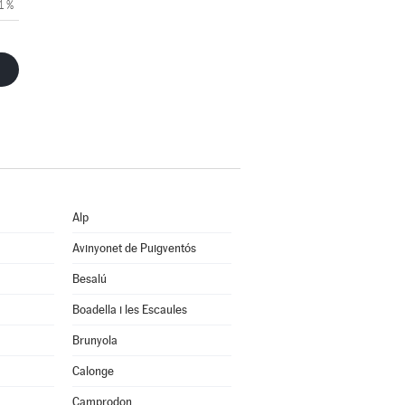
1 %
Alp
Avinyonet de Puigventós
Besalú
Boadella i les Escaules
Brunyola
Calonge
Camprodon