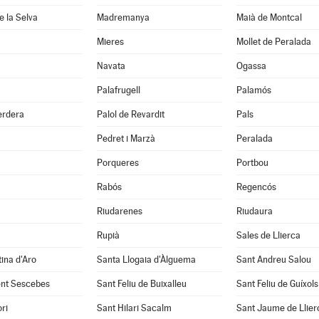
 la Selva
Madremanya
Maià de Montcal
Mieres
Mollet de Peralada
Navata
Ogassa
Palafrugell
Palamós
erdera
Palol de Revardit
Pals
Pedret i Marzà
Peralada
Porqueres
Portbou
Rabós
Regencós
Riudarenes
Riudaura
Rupià
Sales de Llierca
tina d'Aro
Santa Llogaia d'Àlguema
Sant Andreu Salou
ent Sescebes
Sant Feliu de Buixalleu
Sant Feliu de Guíxols
ri
Sant Hilari Sacalm
Sant Jaume de Llier