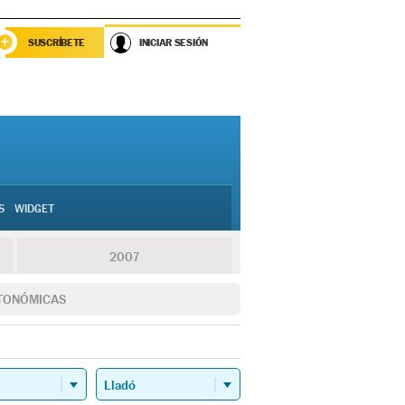
SUSCRÍBETE
INICIAR SESIÓN
S
WIDGET
2007
TONÓMICAS