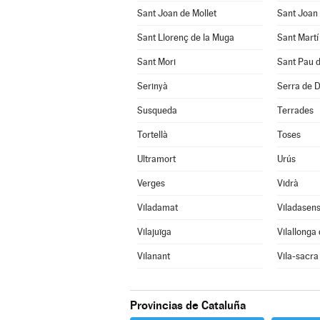
Sant Joan de Mollet
Sant Joan 
Sant Llorenç de la Muga
Sant Mart
Sant Mori
Sant Pau 
Serinyà
Serra de 
Susqueda
Terrades
Tortellà
Toses
Ultramort
Urús
Verges
Vidrà
Viladamat
Viladasen
Vilajuïga
Vilallonga
Vilanant
Vila-sacra
Provincias de Cataluña