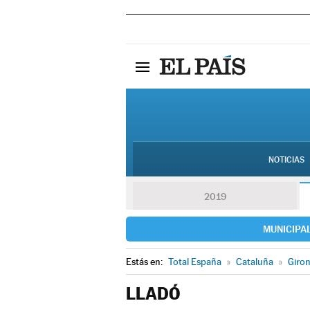
NOTICIAS
2019
MUNICIPA
Estás en:
Total España
»
Cataluña
»
Giro
LLADÓ