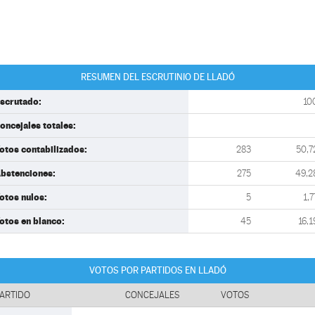
RESUMEN DEL ESCRUTINIO DE LLADÓ
scrutado:
10
oncejales totales:
otos contabilizados:
283
50,7
bstenciones:
275
49,2
otos nulos:
5
1,7
otos en blanco:
45
16,1
VOTOS POR PARTIDOS EN LLADÓ
ARTIDO
CONCEJALES
VOTOS