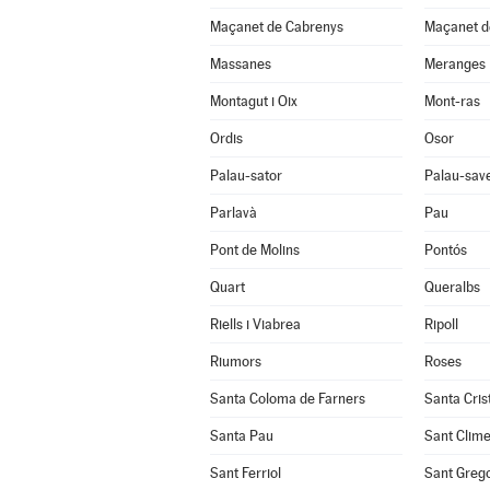
Maçanet de Cabrenys
Maçanet de
Massanes
Meranges
Montagut i Oix
Mont-ras
Ordis
Osor
Palau-sator
Palau-sav
Parlavà
Pau
Pont de Molins
Pontós
Quart
Queralbs
Riells i Viabrea
Ripoll
Riumors
Roses
Santa Coloma de Farners
Santa Cris
Santa Pau
Sant Clim
Sant Ferriol
Sant Grego