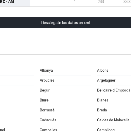
RC - AM
7
233
83,8
Descárgate los datos en xml
Albanyà
Albons
Arbúcies
Argelaguer
Begur
Bellcaire d'Empordà
Biure
Blanes
Borrassà
Breda
Cadaqués
Caldes de Malavella
nol
Campelles
Campllong