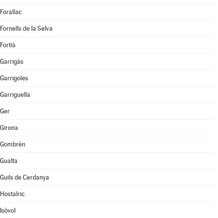
Forallac
Fornells de la Selva
Fortià
Garrigàs
Garrigoles
Garriguella
Ger
Girona
Gombrèn
Gualta
Guils de Cerdanya
Hostalric
Isòvol