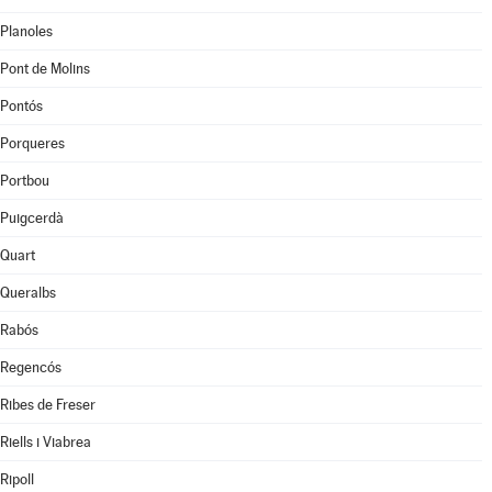
Planoles
Pont de Molins
Pontós
Porqueres
Portbou
Puigcerdà
Quart
Queralbs
Rabós
Regencós
Ribes de Freser
Riells i Viabrea
Ripoll