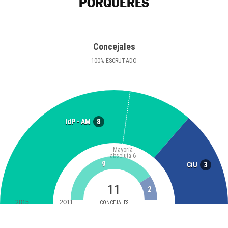
PORQUERES
Concejales
100
%
ESCRUTADO
8
IdP - AM
Mayoría
absoluta
6
9
3
CiU
11
2
2015
2011
CONCEJALES