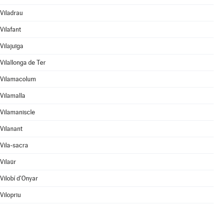
Viladrau
Vilafant
Vilajuïga
Vilallonga de Ter
Vilamacolum
Vilamalla
Vilamaniscle
Vilanant
Vila-sacra
Vilaür
Vilobí d'Onyar
Vilopriu