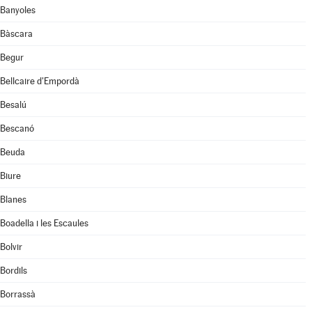
Banyoles
Bàscara
Begur
Bellcaire d'Empordà
Besalú
Bescanó
Beuda
Biure
Blanes
Boadella i les Escaules
Bolvir
Bordils
Borrassà