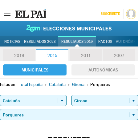
SUSCRÍBETE
26M | Elec
NOTICIAS
RESULTADOS 2023
RESULTADOS 2019
PACTOS
AUTONÓMIC
2019
2015
2011
2007
MUNICIPALES
AUTONÓMICAS
Estás en:
Total España
»
Cataluña
»
Girona
»
Porqueres