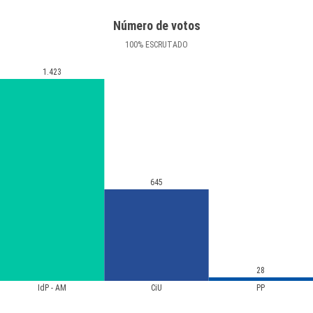
Número de votos
100
%
ESCRUTADO
1.423
645
28
IdP - AM
CiU
PP