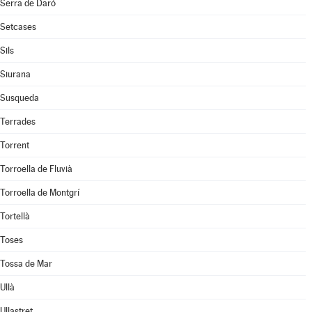
Serra de Daró
Setcases
Sils
Siurana
Susqueda
Terrades
Torrent
Torroella de Fluvià
Torroella de Montgrí
Tortellà
Toses
Tossa de Mar
Ullà
Ullastret