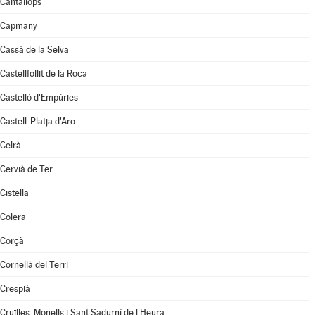
Cantallops
Capmany
Cassà de la Selva
Castellfollit de la Roca
Castelló d'Empúries
Castell-Platja d'Aro
Celrà
Cervià de Ter
Cistella
Colera
Corçà
Cornellà del Terri
Crespià
Cruïlles, Monells i Sant Sadurní de l'Heura