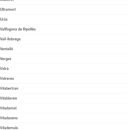
Ultramort
Urús
Vallfogona de Ripollès
Vall-llobrega
Ventalló
Verges
Vidrà
Vidreres
Vilabertran
Vilablareix
Viladamat
Viladasens
Vilademuls