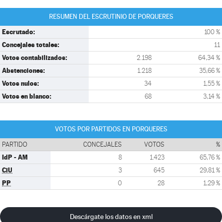
RESUMEN DEL ESCRUTINIO DE PORQUERES
Escrutado:
100 %
Concejales totales:
11
Votos contabilizados:
2.198
64,34 %
Abstenciones:
1.218
35,66 %
Votos nulos:
34
1,55 %
Votos en blanco:
68
3,14 %
VOTOS POR PARTIDOS EN PORQUERES
PARTIDO
CONCEJALES
VOTOS
%
IdP - AM
8
1.423
65,76 %
CiU
3
645
29,81 %
PP
0
28
1,29 %
Descárgate los datos en xml