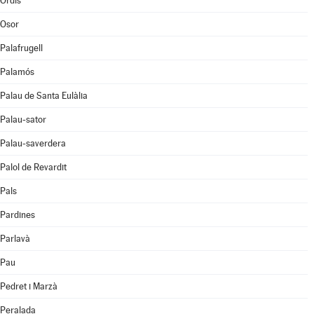
Ordis
Osor
Palafrugell
Palamós
Palau de Santa Eulàlia
Palau-sator
Palau-saverdera
Palol de Revardit
Pals
Pardines
Parlavà
Pau
Pedret i Marzà
Peralada