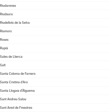
Riudarenes
Riudaura
Riudellots de la Selva
Riumors
Roses
Rupià
Sales de Llierca
Salt
Santa Coloma de Farners
Santa Cristina d'Aro
Santa Llogaia d'Àlguema
Sant Andreu Salou
Sant Aniol de Finestres