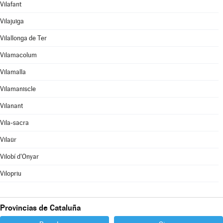
Vilafant
Vilajuïga
Vilallonga de Ter
Vilamacolum
Vilamalla
Vilamaniscle
Vilanant
Vila-sacra
Vilaür
Vilobí d'Onyar
Vilopriu
Provincias de Cataluña