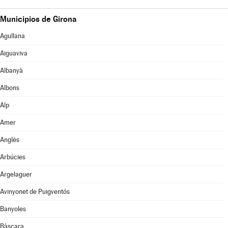
Municipios de Girona
Agullana
Aiguaviva
Albanyà
Albons
Alp
Amer
Anglès
Arbúcies
Argelaguer
Avinyonet de Puigventós
Banyoles
Bàscara