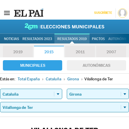
SUSCRÍBETE
26M | Elec
NOTICIAS
RESULTADOS 2023
RESULTADOS 2019
PACTOS
AUTONÓMIC
2019
2015
2011
2007
MUNICIPALES
AUTONÓMICAS
Estás en:
Total España
»
Cataluña
»
Girona
»
Vilallonga de Ter