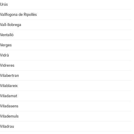
Urús
Vallfogona de Ripollès
Vall-llobrega
Ventalló
Verges
Vidrà
Vidreres
Vilabertran
Vilablareix
Viladamat
Viladasens
Vilademuls
Viladrau