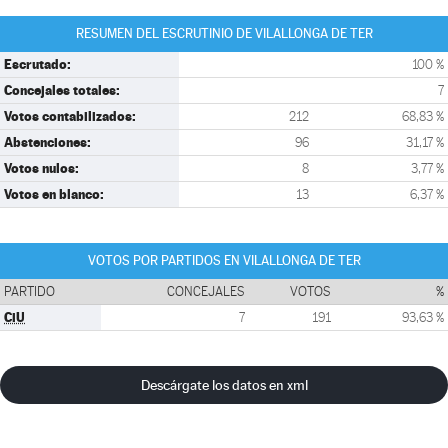
RESUMEN DEL ESCRUTINIO DE VILALLONGA DE TER
Escrutado:
100 %
Concejales totales:
7
Votos contabilizados:
212
68,83 %
Abstenciones:
96
31,17 %
Votos nulos:
8
3,77 %
Votos en blanco:
13
6,37 %
VOTOS POR PARTIDOS EN VILALLONGA DE TER
PARTIDO
CONCEJALES
VOTOS
%
CiU
7
191
93,63 %
Descárgate los datos en xml