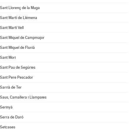
Sant Llorenç de la Muga
Sant Martí de Llémena
Sant Martí Vell
Sant Miquel de Campmajor
Sant Miquel de Fluvià
Sant Mori
Sant Pau de Segúries
Sant Pere Pescador
Sarrià de Ter
Saus, Camallera i Llampaies
Serinyà
Serra de Daró
Setcases