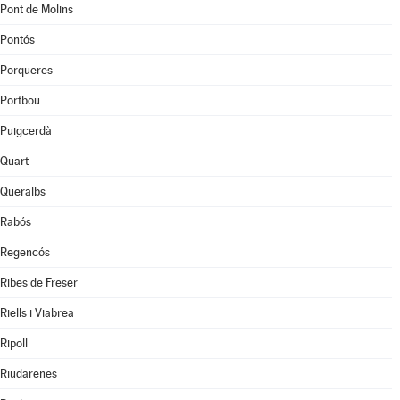
Pont de Molins
Pontós
Porqueres
Portbou
Puigcerdà
Quart
Queralbs
Rabós
Regencós
Ribes de Freser
Riells i Viabrea
Ripoll
Riudarenes