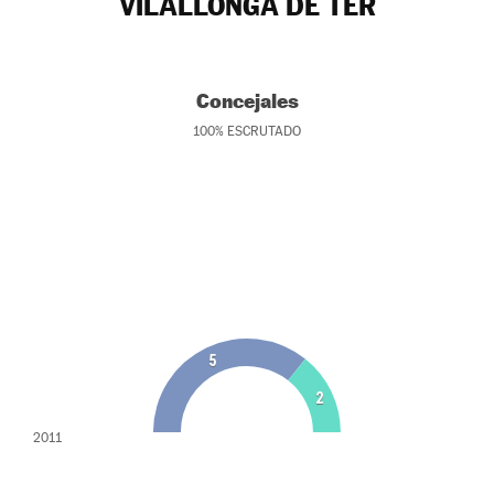
VILALLONGA DE TER
Concejales
100
%
ESCRUTADO
5
2
2011