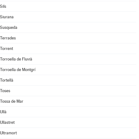
Sils
Siurana
Susqueda
Terrades
Torrent
Torroella de Fluvià
Torroella de Montgrí
Tortellà
Toses
Tossa de Mar
Ullà
Ullastret
Ultramort