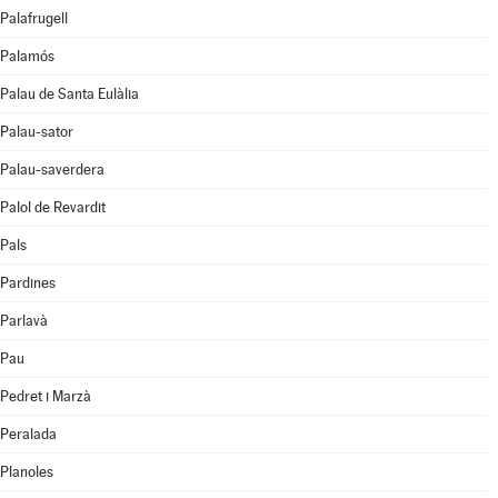
Palafrugell
Palamós
Palau de Santa Eulàlia
Palau-sator
Palau-saverdera
Palol de Revardit
Pals
Pardines
Parlavà
Pau
Pedret i Marzà
Peralada
Planoles