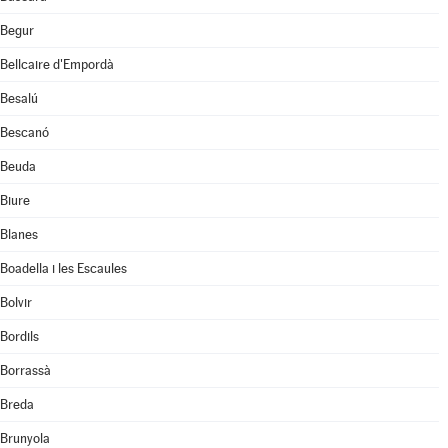
Begur
Bellcaire d'Empordà
Besalú
Bescanó
Beuda
Biure
Blanes
Boadella i les Escaules
Bolvir
Bordils
Borrassà
Breda
Brunyola