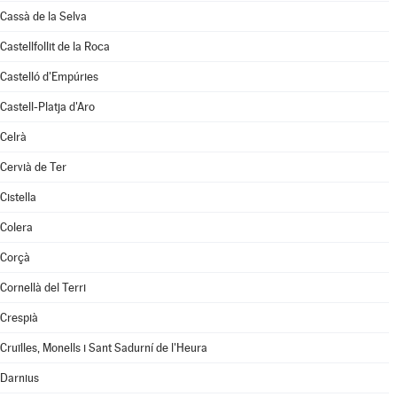
Cassà de la Selva
Castellfollit de la Roca
Castelló d'Empúries
Castell-Platja d'Aro
Celrà
Cervià de Ter
Cistella
Colera
Corçà
Cornellà del Terri
Crespià
Cruïlles, Monells i Sant Sadurní de l'Heura
Darnius