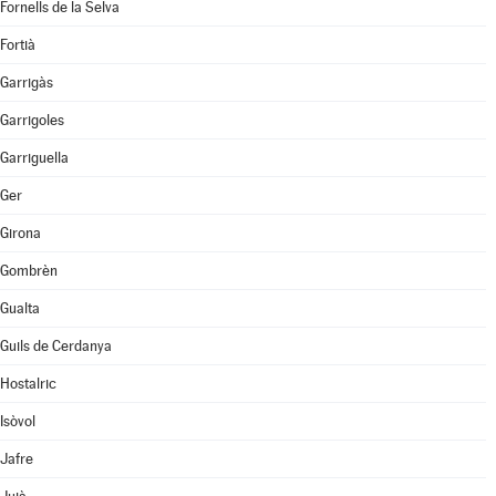
Fornells de la Selva
Fortià
Garrigàs
Garrigoles
Garriguella
Ger
Girona
Gombrèn
Gualta
Guils de Cerdanya
Hostalric
Isòvol
Jafre