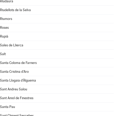
Riudaura
Riudellots de la Selva
Riumors
Roses
Rupià
Sales de Llierca
Salt
Santa Coloma de Farners
Santa Cristina d'Aro
Santa Llogaia d'Àlguema
Sant Andreu Salou
Sant Aniol de Finestres
Santa Pau
Sant Climent Sescebes