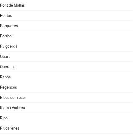
Pont de Molins
Pontós
Porqueres
Portbou
Puigcerdà
Quart
Queralbs
Rabós
Regencós
Ribes de Freser
Riells i Viabrea
Ripoll
Riudarenes