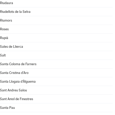
Riudaura
Riudellots de la Selva
Riumors
Roses
Rupià
Sales de Llierca
Salt
Santa Coloma de Farners
Santa Cristina d'Aro
Santa Llogaia d'Àlguema
Sant Andreu Salou
Sant Aniol de Finestres
Santa Pau