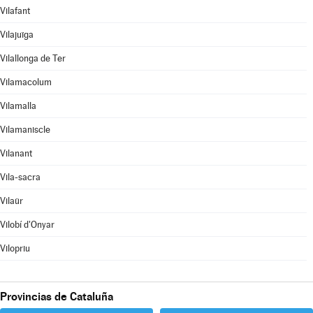
Vilafant
Vilajuïga
Vilallonga de Ter
Vilamacolum
Vilamalla
Vilamaniscle
Vilanant
Vila-sacra
Vilaür
Vilobí d'Onyar
Vilopriu
Provincias de Cataluña