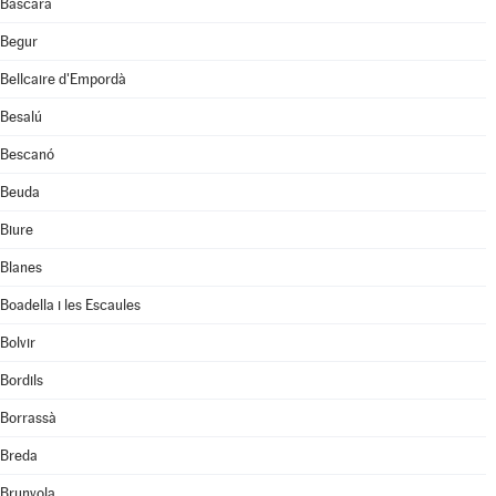
Bàscara
Begur
Bellcaire d'Empordà
Besalú
Bescanó
Beuda
Biure
Blanes
Boadella i les Escaules
Bolvir
Bordils
Borrassà
Breda
Brunyola