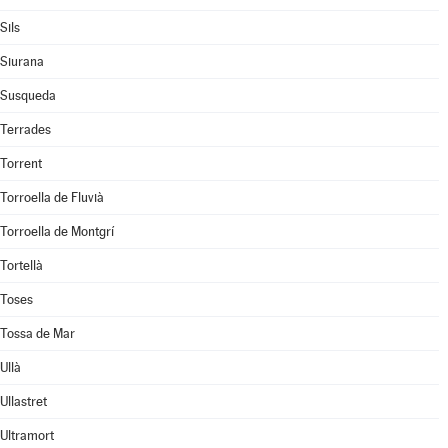
Sils
Siurana
Susqueda
Terrades
Torrent
Torroella de Fluvià
Torroella de Montgrí
Tortellà
Toses
Tossa de Mar
Ullà
Ullastret
Ultramort