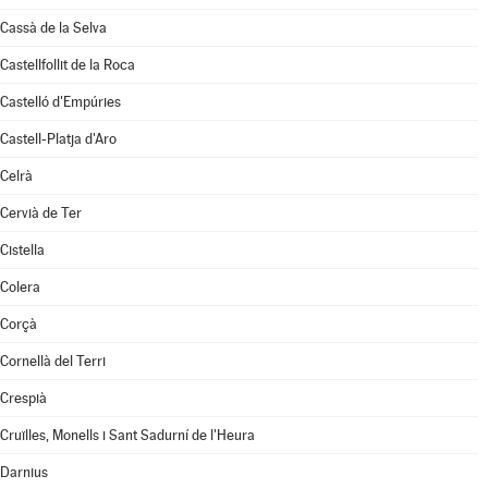
Cassà de la Selva
Castellfollit de la Roca
Castelló d'Empúries
Castell-Platja d'Aro
Celrà
Cervià de Ter
Cistella
Colera
Corçà
Cornellà del Terri
Crespià
Cruïlles, Monells i Sant Sadurní de l'Heura
Darnius