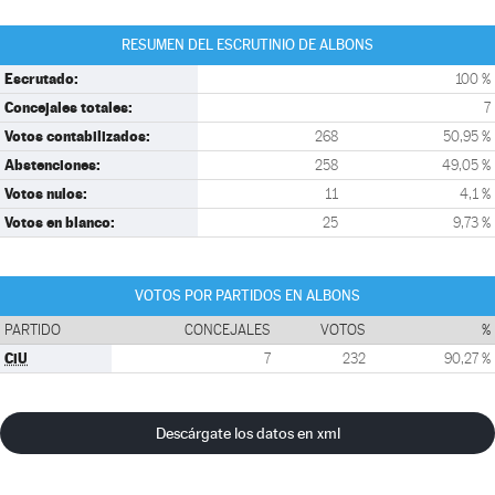
RESUMEN DEL ESCRUTINIO DE ALBONS
Escrutado:
100 %
Concejales totales:
7
Votos contabilizados:
268
50,95 %
Abstenciones:
258
49,05 %
Votos nulos:
11
4,1 %
Votos en blanco:
25
9,73 %
VOTOS POR PARTIDOS EN ALBONS
PARTIDO
CONCEJALES
VOTOS
%
CiU
7
232
90,27 %
Descárgate los datos en xml