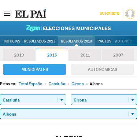
SUSCRÍBETE
26M | Elec
NOTICIAS
RESULTADOS 2023
RESULTADOS 2019
PACTOS
AUTONÓMIC
2019
2015
2011
2007
MUNICIPALES
AUTONÓMICAS
Estás en:
Total España
»
Cataluña
»
Girona
»
Albons