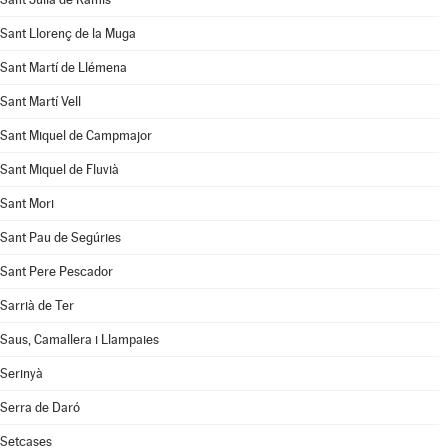
Sant Llorenç de la Muga
Sant Martí de Llémena
Sant Martí Vell
Sant Miquel de Campmajor
Sant Miquel de Fluvià
Sant Mori
Sant Pau de Segúries
Sant Pere Pescador
Sarrià de Ter
Saus, Camallera i Llampaies
Serinyà
Serra de Daró
Setcases