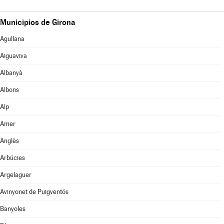
Municipios de Girona
Agullana
Aiguaviva
Albanyà
Albons
Alp
Amer
Anglès
Arbúcies
Argelaguer
Avinyonet de Puigventós
Banyoles