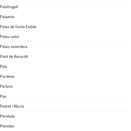
Palafrugell
Palamós
Palau de Santa Eulàlia
Palau-sator
Palau-saverdera
Palol de Revardit
Pals
Pardines
Parlavà
Pau
Pedret i Marzà
Peralada
Planoles