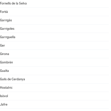
Fornells de la Selva
Fortià
Garrigàs
Garrigoles
Garriguella
Ger
Girona
Gombrèn
Gualta
Guils de Cerdanya
Hostalric
Isòvol
Jafre