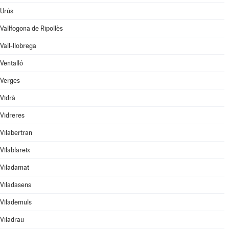
Urús
Vallfogona de Ripollès
Vall-llobrega
Ventalló
Verges
Vidrà
Vidreres
Vilabertran
Vilablareix
Viladamat
Viladasens
Vilademuls
Viladrau