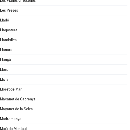
Les Planes d'Hostoles
Les Preses
Lladó
Llagostera
Llambilles
Llanars
Llançà
Llers
Llívia
Lloret de Mar
Maçanet de Cabrenys
Maçanet de la Selva
Madremanya
Maià de Montcal