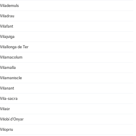
Vilademuls
Viladrau
Vilafant
Vilajuïga
Vilallonga de Ter
Vilamacolum
Vilamalla
Vilamaniscle
Vilanant
Vila-sacra
Vilaür
Vilobí d'Onyar
Vilopriu