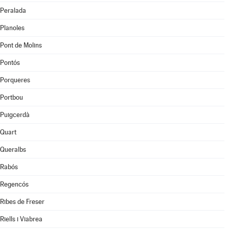
Peralada
Planoles
Pont de Molins
Pontós
Porqueres
Portbou
Puigcerdà
Quart
Queralbs
Rabós
Regencós
Ribes de Freser
Riells i Viabrea