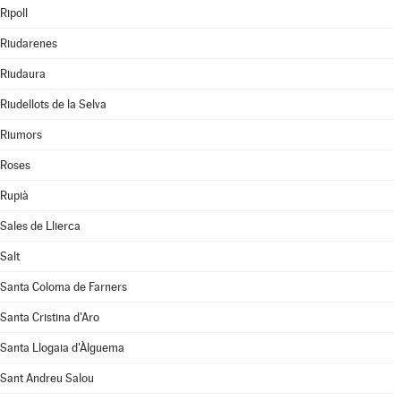
Ripoll
Riudarenes
Riudaura
Riudellots de la Selva
Riumors
Roses
Rupià
Sales de Llierca
Salt
Santa Coloma de Farners
Santa Cristina d'Aro
Santa Llogaia d'Àlguema
Sant Andreu Salou