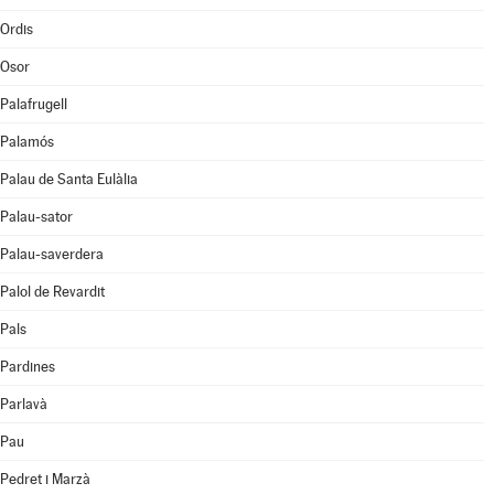
Ordis
Osor
Palafrugell
Palamós
Palau de Santa Eulàlia
Palau-sator
Palau-saverdera
Palol de Revardit
Pals
Pardines
Parlavà
Pau
Pedret i Marzà