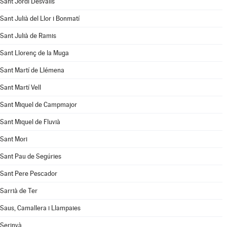
Sant Jordi Desvalls
Sant Julià del Llor i Bonmatí
Sant Julià de Ramis
Sant Llorenç de la Muga
Sant Martí de Llémena
Sant Martí Vell
Sant Miquel de Campmajor
Sant Miquel de Fluvià
Sant Mori
Sant Pau de Segúries
Sant Pere Pescador
Sarrià de Ter
Saus, Camallera i Llampaies
Serinyà