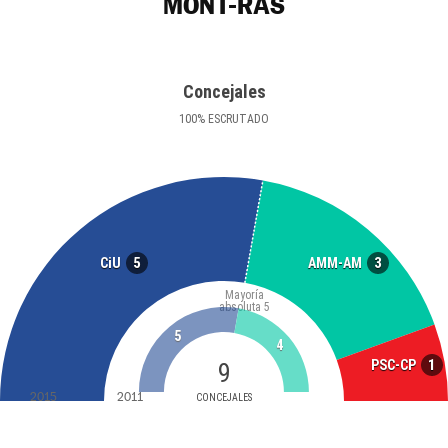
MONT-RAS
Concejales
100
%
ESCRUTADO
5
3
CiU
AMM-AM
Mayoría
absoluta
5
5
4
1
PSC-CP
9
2015
2011
CONCEJALES