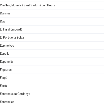
Cruïlles, Monells i Sant Sadurní de l'Heura
Darnius
Das
El Far d'Empordà
El Port de la Selva
Espinelves
Espolla
Esponellà
Figueres
Flaçà
Foixà
Fontanals de Cerdanya
Fontanilles