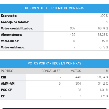
RESUMEN DEL ESCRUTINIO DE MONT-RAS
Escrutado:
100 %
Concejales totales:
9
Votos contabilizados:
907
66,74 %
Abstenciones:
452
33,26 %
Votos nulos:
17
1,87 %
Votos en blanco:
7
0,79 %
VOTOS POR PARTIDOS EN MONT-RAS
PARTIDO
CONCEJALES
VOTOS
%
CiU
5
448
50,34 %
AMM-AM
3
304
34,16 %
PSC-CP
1
98
11,01 %
PP
0
33
3,71 %