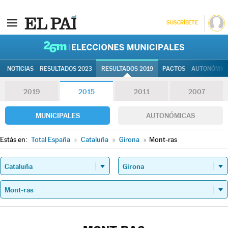
SUSCRÍBETE
26M | Elec
NOTICIAS
RESULTADOS 2023
RESULTADOS 2019
PACTOS
AUTONÓMIC
2019
2015
2011
2007
MUNICIPALES
AUTONÓMICAS
Estás en:
Total España
»
Cataluña
»
Girona
»
Mont-ras