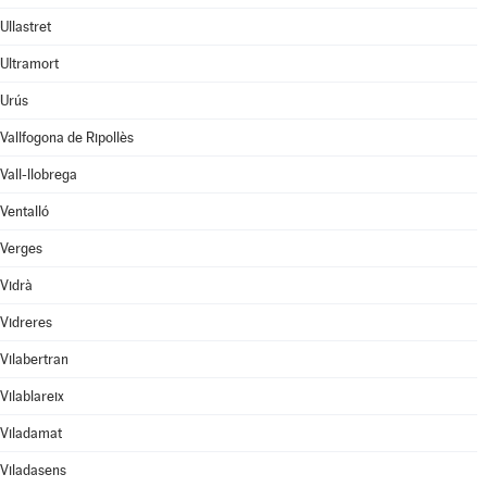
Ullastret
Ultramort
Urús
Vallfogona de Ripollès
Vall-llobrega
Ventalló
Verges
Vidrà
Vidreres
Vilabertran
Vilablareix
Viladamat
Viladasens