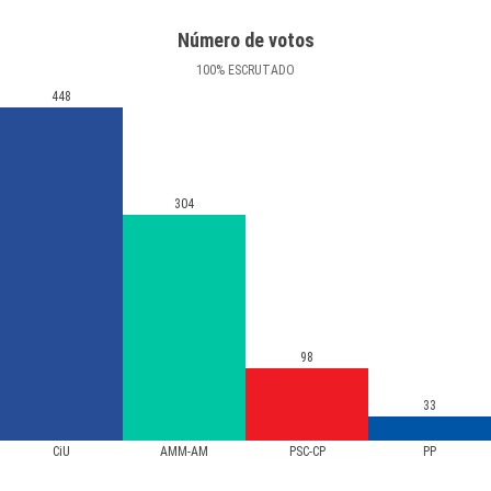
Número de votos
100
%
ESCRUTADO
448
304
98
33
CiU
AMM-AM
PSC-CP
PP