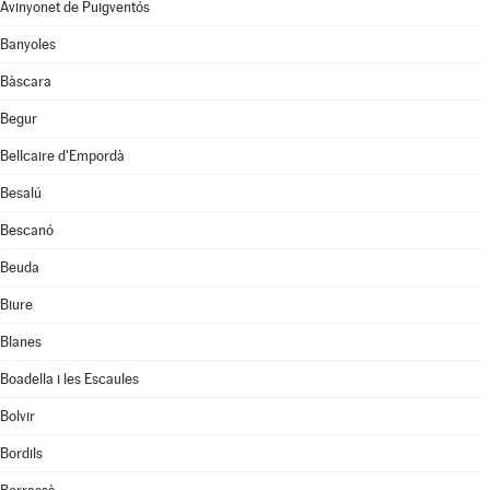
Avinyonet de Puigventós
Banyoles
Bàscara
Begur
Bellcaire d'Empordà
Besalú
Bescanó
Beuda
Biure
Blanes
Boadella i les Escaules
Bolvir
Bordils