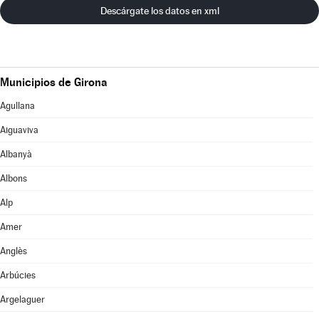
Descárgate los datos en xml
Municipios de Girona
Agullana
Aiguaviva
Albanyà
Albons
Alp
Amer
Anglès
Arbúcies
Argelaguer