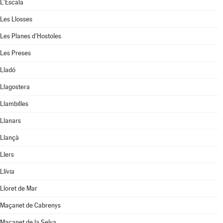
L'Escala
Les Llosses
Les Planes d'Hostoles
Les Preses
Lladó
Llagostera
Llambilles
Llanars
Llançà
Llers
Llívia
Lloret de Mar
Maçanet de Cabrenys
Maçanet de la Selva