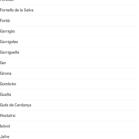
Fornells de la Selva
Fortià
Garrigàs
Garrigoles
Garriguella
Ger
Girona
Gombrèn
Gualta
Guils de Cerdanya
Hostalric
Isòvol
Jafre