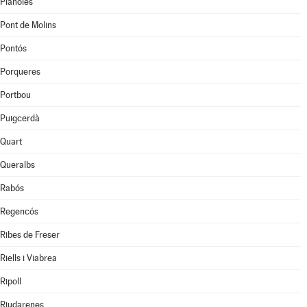
Planoles
Pont de Molins
Pontós
Porqueres
Portbou
Puigcerdà
Quart
Queralbs
Rabós
Regencós
Ribes de Freser
Riells i Viabrea
Ripoll
Riudarenes