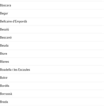
Bàscara
Begur
Bellcaire d'Empordà
Besalú
Bescanó
Beuda
Biure
Blanes
Boadella i les Escaules
Bolvir
Bordils
Borrassà
Breda