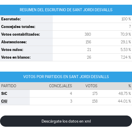
RESUMEN DEL ESCRUTINIO DE SANT JORDI DESVALLS
Escrutado:
100 %
Concejales totales:
7
Votos contabilizados:
380
70,9 %
Abstenciones:
156
29,1 %
Votos nulos:
21
5,53 %
Votos en blanco:
26
7,24 %
VOTOS POR PARTIDOS EN SANT JORDI DESVALLS
PARTIDO
CONCEJALES
VOTOS
%
SiC
4
175
48,75 %
CiU
3
158
44,01 %
Descárgate los datos en xml