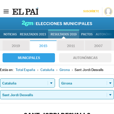
SUSCRÍBETE
26M | Elec
NOTICIAS
RESULTADOS 2023
RESULTADOS 2019
PACTOS
AUTONÓMIC
2019
2015
2011
2007
MUNICIPALES
AUTONÓMICAS
Estás en:
Total España
»
Cataluña
»
Girona
»
Sant Jordi Desvalls