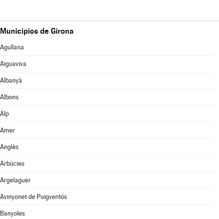
Municipios de Girona
Agullana
Aiguaviva
Albanyà
Albons
Alp
Amer
Anglès
Arbúcies
Argelaguer
Avinyonet de Puigventós
Banyoles