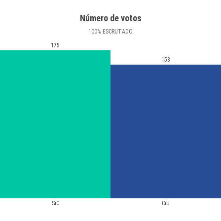
Número de votos
100
%
ESCRUTADO
175
158
SiC
CiU