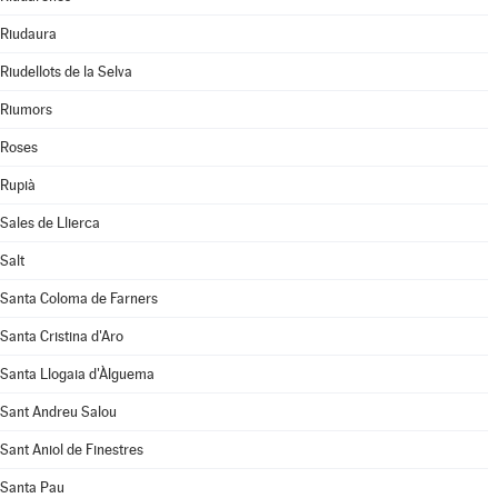
Riudaura
Riudellots de la Selva
Riumors
Roses
Rupià
Sales de Llierca
Salt
Santa Coloma de Farners
Santa Cristina d'Aro
Santa Llogaia d'Àlguema
Sant Andreu Salou
Sant Aniol de Finestres
Santa Pau