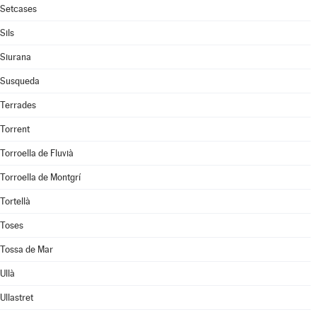
Setcases
Sils
Siurana
Susqueda
Terrades
Torrent
Torroella de Fluvià
Torroella de Montgrí
Tortellà
Toses
Tossa de Mar
Ullà
Ullastret