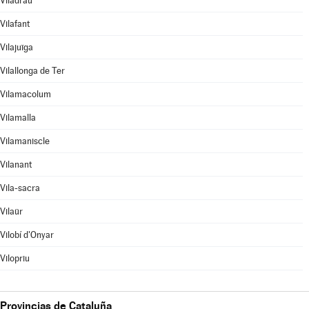
Viladrau
Vilafant
Vilajuïga
Vilallonga de Ter
Vilamacolum
Vilamalla
Vilamaniscle
Vilanant
Vila-sacra
Vilaür
Vilobí d'Onyar
Vilopriu
Provincias de Cataluña