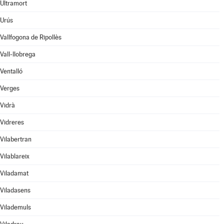
Ultramort
Urús
Vallfogona de Ripollès
Vall-llobrega
Ventalló
Verges
Vidrà
Vidreres
Vilabertran
Vilablareix
Viladamat
Viladasens
Vilademuls