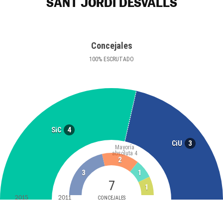
SANT JORDI DESVALLS
Concejales
100
%
ESCRUTADO
4
SiC
3
CiU
Mayoría
absoluta
4
2
3
1
7
1
2015
2011
CONCEJALES