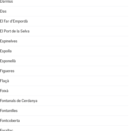
Darnius
Das
El Far d'Empordà
El Port de la Selva
Espinelves
Espolla
Esponellà
Figueres
Flaçà
Foixà
Fontanals de Cerdanya
Fontanilles
Fontcoberta
Forallac