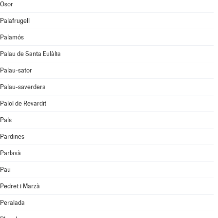
Osor
Palafrugell
Palamós
Palau de Santa Eulàlia
Palau-sator
Palau-saverdera
Palol de Revardit
Pals
Pardines
Parlavà
Pau
Pedret i Marzà
Peralada