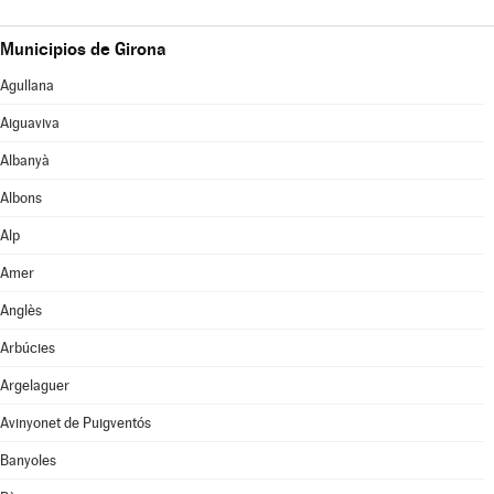
Municipios de Girona
Agullana
Aiguaviva
Albanyà
Albons
Alp
Amer
Anglès
Arbúcies
Argelaguer
Avinyonet de Puigventós
Banyoles