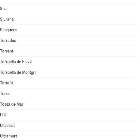
Sils
Siurana
Susqueda
Terrades
Torrent
Torroella de Fluvià
Torroella de Montgrí
Tortellà
Toses
Tossa de Mar
Ullà
Ullastret
Ultramort