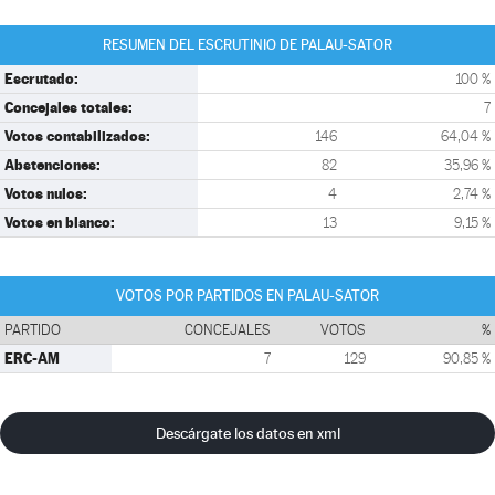
RESUMEN DEL ESCRUTINIO DE PALAU-SATOR
Escrutado:
100 %
Concejales totales:
7
Votos contabilizados:
146
64,04 %
Abstenciones:
82
35,96 %
Votos nulos:
4
2,74 %
Votos en blanco:
13
9,15 %
VOTOS POR PARTIDOS EN PALAU-SATOR
PARTIDO
CONCEJALES
VOTOS
%
ERC-AM
7
129
90,85 %
Descárgate los datos en xml