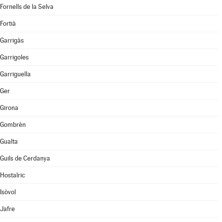
Fornells de la Selva
Fortià
Garrigàs
Garrigoles
Garriguella
Ger
Girona
Gombrèn
Gualta
Guils de Cerdanya
Hostalric
Isòvol
Jafre