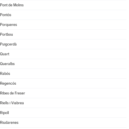
Pont de Molins
Pontós
Porqueres
Portbou
Puigcerdà
Quart
Queralbs
Rabós
Regencós
Ribes de Freser
Riells i Viabrea
Ripoll
Riudarenes