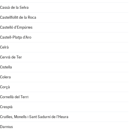
Cassà de la Selva
Castellfollit de la Roca
Castelló d'Empúries
Castell-Platja d'Aro
Celrà
Cervià de Ter
Cistella
Colera
Corçà
Cornellà del Terri
Crespià
Cruïlles, Monells i Sant Sadurní de l'Heura
Darnius