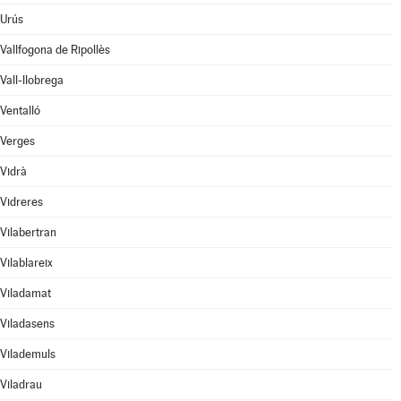
Urús
Vallfogona de Ripollès
Vall-llobrega
Ventalló
Verges
Vidrà
Vidreres
Vilabertran
Vilablareix
Viladamat
Viladasens
Vilademuls
Viladrau