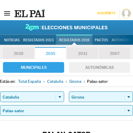
SUSCRÍBETE
26M | Elec
NOTICIAS
RESULTADOS 2023
RESULTADOS 2019
PACTOS
AUTONÓMIC
2019
2015
2011
2007
MUNICIPALES
AUTONÓMICAS
Estás en:
Total España
»
Cataluña
»
Girona
»
Palau-sator