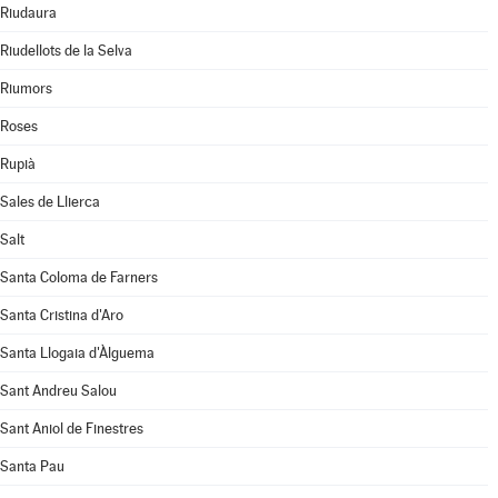
Riudaura
Riudellots de la Selva
Riumors
Roses
Rupià
Sales de Llierca
Salt
Santa Coloma de Farners
Santa Cristina d'Aro
Santa Llogaia d'Àlguema
Sant Andreu Salou
Sant Aniol de Finestres
Santa Pau