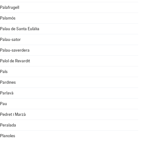
Palafrugell
Palamós
Palau de Santa Eulàlia
Palau-sator
Palau-saverdera
Palol de Revardit
Pals
Pardines
Parlavà
Pau
Pedret i Marzà
Peralada
Planoles