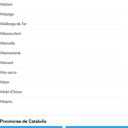
Vilafant
Vilajuïga
Vilallonga de Ter
Vilamacolum
Vilamalla
Vilamaniscle
Vilanant
Vila-sacra
Vilaür
Vilobí d'Onyar
Vilopriu
Provincias de Cataluña