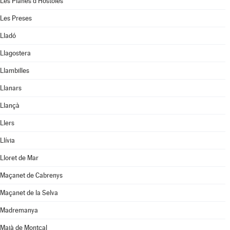
Les Planes d'Hostoles
Les Preses
Lladó
Llagostera
Llambilles
Llanars
Llançà
Llers
Llívia
Lloret de Mar
Maçanet de Cabrenys
Maçanet de la Selva
Madremanya
Maià de Montcal