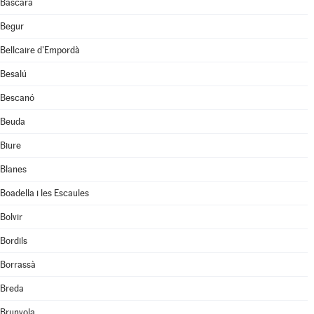
Bàscara
Begur
Bellcaire d'Empordà
Besalú
Bescanó
Beuda
Biure
Blanes
Boadella i les Escaules
Bolvir
Bordils
Borrassà
Breda
Brunyola