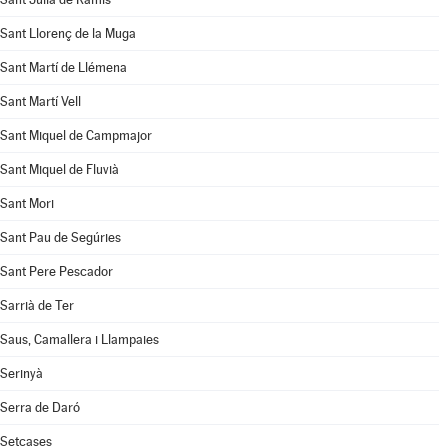
Sant Llorenç de la Muga
Sant Martí de Llémena
Sant Martí Vell
Sant Miquel de Campmajor
Sant Miquel de Fluvià
Sant Mori
Sant Pau de Segúries
Sant Pere Pescador
Sarrià de Ter
Saus, Camallera i Llampaies
Serinyà
Serra de Daró
Setcases