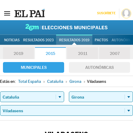
SUSCRÍBETE
26M | Elec
NOTICIAS
RESULTADOS 2023
RESULTADOS 2019
PACTOS
AUTONÓMIC
2019
2015
2011
2007
MUNICIPALES
AUTONÓMICAS
Estás en:
Total España
»
Cataluña
»
Girona
»
Viladasens