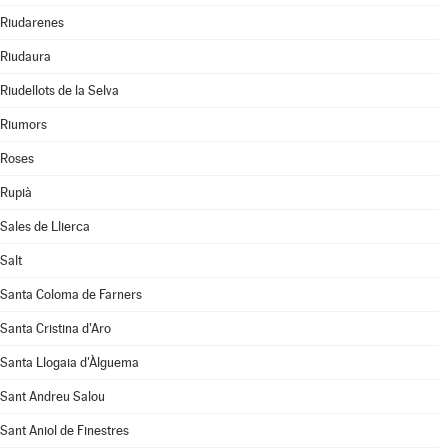
Riudarenes
Riudaura
Riudellots de la Selva
Riumors
Roses
Rupià
Sales de Llierca
Salt
Santa Coloma de Farners
Santa Cristina d'Aro
Santa Llogaia d'Àlguema
Sant Andreu Salou
Sant Aniol de Finestres