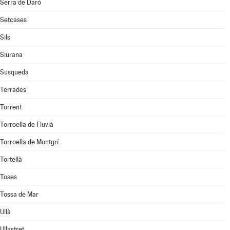
Serra de Daró
Setcases
Sils
Siurana
Susqueda
Terrades
Torrent
Torroella de Fluvià
Torroella de Montgrí
Tortellà
Toses
Tossa de Mar
Ullà
Ullastret