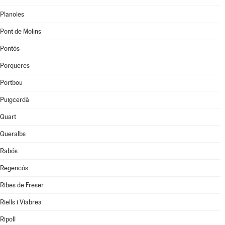
Planoles
Pont de Molins
Pontós
Porqueres
Portbou
Puigcerdà
Quart
Queralbs
Rabós
Regencós
Ribes de Freser
Riells i Viabrea
Ripoll