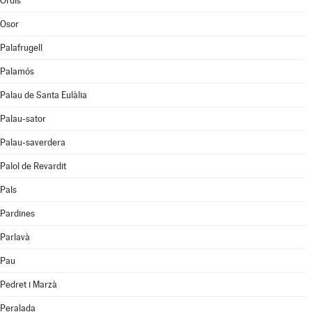
Ordis
Osor
Palafrugell
Palamós
Palau de Santa Eulàlia
Palau-sator
Palau-saverdera
Palol de Revardit
Pals
Pardines
Parlavà
Pau
Pedret i Marzà
Peralada