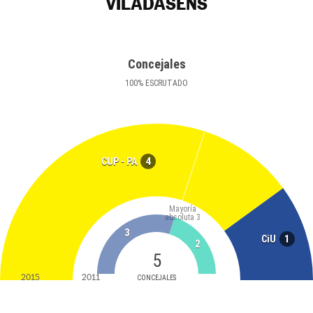
VILADASENS
Concejales
100
%
ESCRUTADO
4
CUP - PA
Mayoría
absoluta
3
3
1
CiU
2
5
2015
2011
CONCEJALES