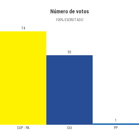
Número de votos
100
%
ESCRUTADO
74
55
1
CUP - PA
CiU
PP