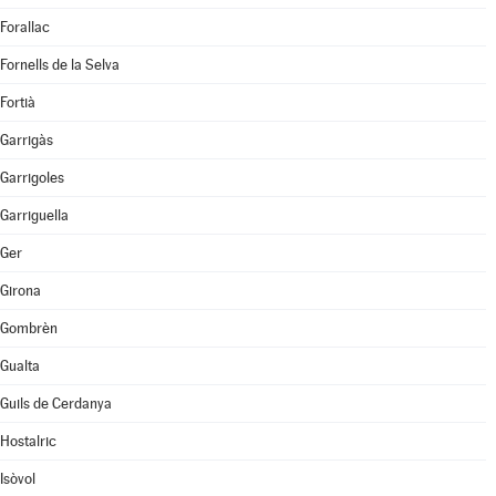
Forallac
Fornells de la Selva
Fortià
Garrigàs
Garrigoles
Garriguella
Ger
Girona
Gombrèn
Gualta
Guils de Cerdanya
Hostalric
Isòvol