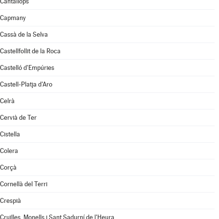
Cantallops
Capmany
Cassà de la Selva
Castellfollit de la Roca
Castelló d'Empúries
Castell-Platja d'Aro
Celrà
Cervià de Ter
Cistella
Colera
Corçà
Cornellà del Terri
Crespià
Cruïlles, Monells i Sant Sadurní de l'Heura