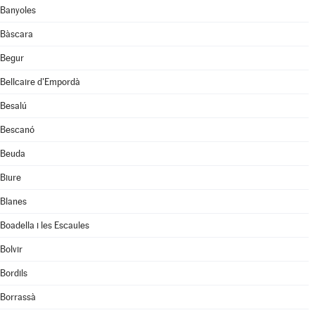
Banyoles
Bàscara
Begur
Bellcaire d'Empordà
Besalú
Bescanó
Beuda
Biure
Blanes
Boadella i les Escaules
Bolvir
Bordils
Borrassà