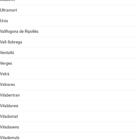
Ultramort
Urús
Vallfogona de Ripollès
Vall-llobrega
Ventalló
Verges
Vidrà
Vidreres
Vilabertran
Vilablareix
Viladamat
Viladasens
Vilademuls