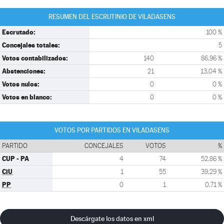
RESUMEN DEL ESCRUTINIO DE VILADASENS
Escrutado:
100 %
Concejales totales:
5
Votos contabilizados:
140
86,96 %
Abstenciones:
21
13,04 %
Votos nulos:
0
0 %
Votos en blanco:
0
0 %
VOTOS POR PARTIDOS EN VILADASENS
PARTIDO
CONCEJALES
VOTOS
%
CUP - PA
4
74
52,86 %
CiU
1
55
39,29 %
PP
0
1
0,71 %
Descárgate los datos en xml