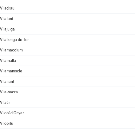
Viladrau
Vilafant
Vilajuïga
Vilallonga de Ter
Vilamacolum
Vilamalla
Vilamaniscle
Vilanant
Vila-sacra
Vilaür
Vilobí d'Onyar
Vilopriu