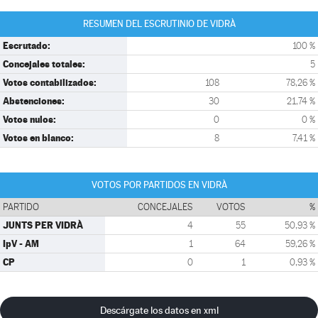
RESUMEN DEL ESCRUTINIO DE VIDRÀ
Escrutado:
100 %
Concejales totales:
5
Votos contabilizados:
108
78,26 %
Abstenciones:
30
21,74 %
Votos nulos:
0
0 %
Votos en blanco:
8
7,41 %
VOTOS POR PARTIDOS EN VIDRÀ
PARTIDO
CONCEJALES
VOTOS
%
JUNTS PER VIDRÀ
4
55
50,93 %
IpV - AM
1
64
59,26 %
CP
0
1
0,93 %
Descárgate los datos en xml