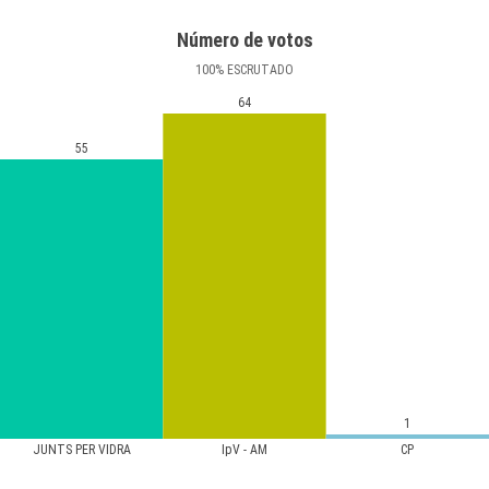
Número de votos
100
%
ESCRUTADO
64
55
1
JUNTS PER VIDRÀ
IpV - AM
CP