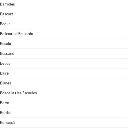
Banyoles
Bàscara
Begur
Bellcaire d'Empordà
Besalú
Bescanó
Beuda
Biure
Blanes
Boadella i les Escaules
Bolvir
Bordils
Borrassà