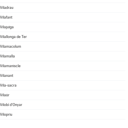
Viladrau
Vilafant
Vilajuïga
Vilallonga de Ter
Vilamacolum
Vilamalla
Vilamaniscle
Vilanant
Vila-sacra
Vilaür
Vilobí d'Onyar
Vilopriu