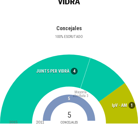
VIDRÀ
Concejales
100
%
ESCRUTADO
4
JUNTS PER VIDRÀ
Mayoría
absoluta
3
5
1
IpV - AM
5
2015
2011
CONCEJALES