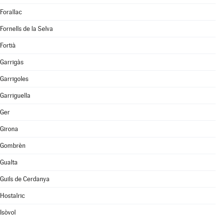
Forallac
Fornells de la Selva
Fortià
Garrigàs
Garrigoles
Garriguella
Ger
Girona
Gombrèn
Gualta
Guils de Cerdanya
Hostalric
Isòvol