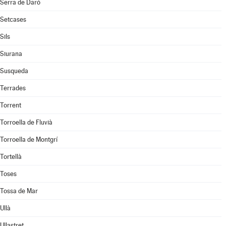
Serra de Daró
Setcases
Sils
Siurana
Susqueda
Terrades
Torrent
Torroella de Fluvià
Torroella de Montgrí
Tortellà
Toses
Tossa de Mar
Ullà
Ullastret