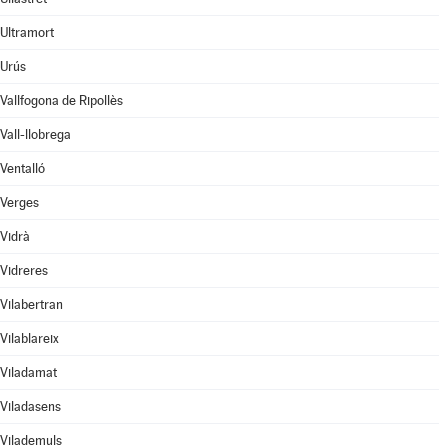
Ultramort
Urús
Vallfogona de Ripollès
Vall-llobrega
Ventalló
Verges
Vidrà
Vidreres
Vilabertran
Vilablareix
Viladamat
Viladasens
Vilademuls