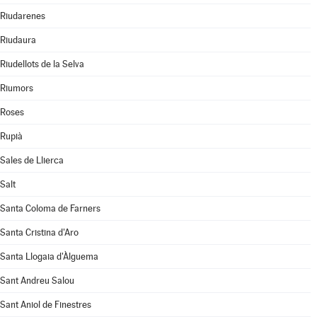
Riudarenes
Riudaura
Riudellots de la Selva
Riumors
Roses
Rupià
Sales de Llierca
Salt
Santa Coloma de Farners
Santa Cristina d'Aro
Santa Llogaia d'Àlguema
Sant Andreu Salou
Sant Aniol de Finestres