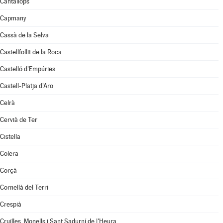
Cantallops
Capmany
Cassà de la Selva
Castellfollit de la Roca
Castelló d'Empúries
Castell-Platja d'Aro
Celrà
Cervià de Ter
Cistella
Colera
Corçà
Cornellà del Terri
Crespià
Cruïlles, Monells i Sant Sadurní de l'Heura