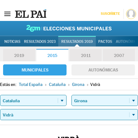
SUSCRÍBETE
26M | Elec
NOTICIAS
RESULTADOS 2023
RESULTADOS 2019
PACTOS
AUTONÓMIC
2019
2015
2011
2007
MUNICIPALES
AUTONÓMICAS
Estás en:
Total España
»
Cataluña
»
Girona
»
Vidrà