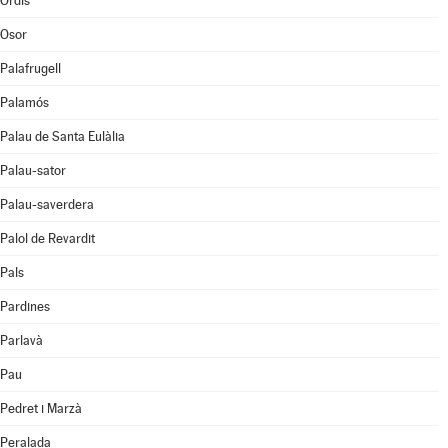
Ordis
Osor
Palafrugell
Palamós
Palau de Santa Eulàlia
Palau-sator
Palau-saverdera
Palol de Revardit
Pals
Pardines
Parlavà
Pau
Pedret i Marzà
Peralada