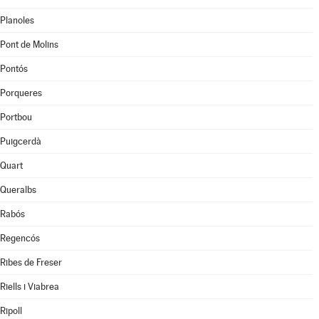
Planoles
Pont de Molins
Pontós
Porqueres
Portbou
Puigcerdà
Quart
Queralbs
Rabós
Regencós
Ribes de Freser
Riells i Viabrea
Ripoll