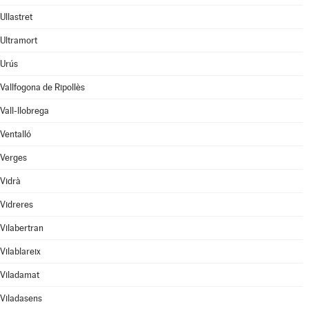
Ullastret
Ultramort
Urús
Vallfogona de Ripollès
Vall-llobrega
Ventalló
Verges
Vidrà
Vidreres
Vilabertran
Vilablareix
Viladamat
Viladasens