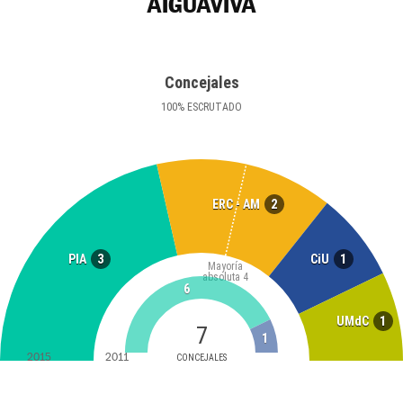
AIGUAVIVA
Concejales
100
%
ESCRUTADO
2
ERC - AM
3
1
PIA
CiU
Mayoría
absoluta
4
6
1
UMdC
7
1
2015
2011
CONCEJALES