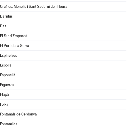
Cruïlles, Monells i Sant Sadurní de l'Heura
Darnius
Das
El Far d'Empordà
El Port de la Selva
Espinelves
Espolla
Esponellà
Figueres
Flaçà
Foixà
Fontanals de Cerdanya
Fontanilles