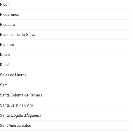
Ripoll
Riudarenes
Riudaura
Riudellots de la Selva
Riumors
Roses
Rupià
Sales de Llierca
Salt
Santa Coloma de Farners
Santa Cristina d'Aro
Santa Llogaia d'Àlguema
Sant Andreu Salou