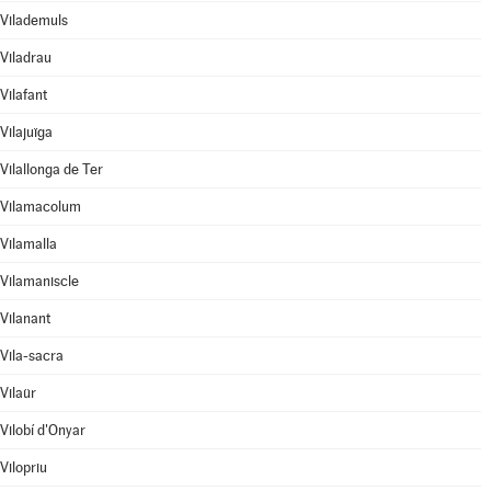
Vilademuls
Viladrau
Vilafant
Vilajuïga
Vilallonga de Ter
Vilamacolum
Vilamalla
Vilamaniscle
Vilanant
Vila-sacra
Vilaür
Vilobí d'Onyar
Vilopriu