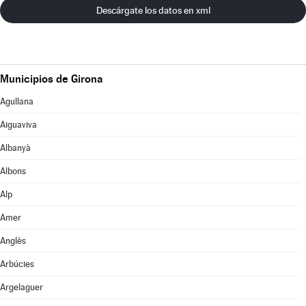
Descárgate los datos en xml
Municipios de Girona
Agullana
Aiguaviva
Albanyà
Albons
Alp
Amer
Anglès
Arbúcies
Argelaguer