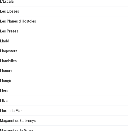
L'Escala
Les Llosses
Les Planes d'Hostoles
Les Preses
Lladó
Llagostera
Llambilles
Llanars
Llançà
Llers
Llívia
Lloret de Mar
Maçanet de Cabrenys
Maçanet de la Selva