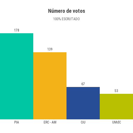
Número de votos
100
%
ESCRUTADO
178
139
67
53
PIA
ERC - AM
CiU
UMdC