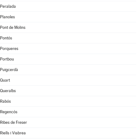
Peralada
Planoles
Pont de Molins
Pontós
Porqueres
Portbou
Puigcerdà
Quart
Queralbs
Rabós
Regencós
Ribes de Freser
Riells i Viabrea