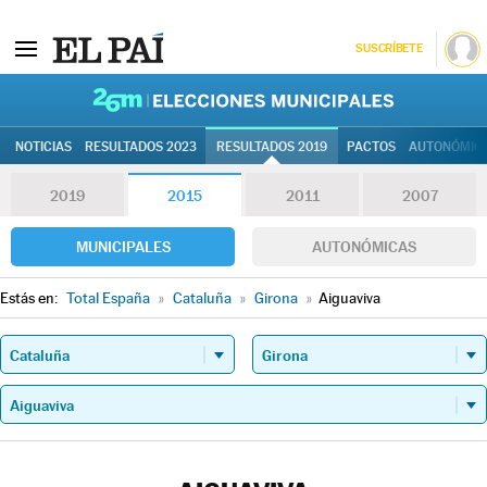
SUSCRÍBETE
26M | Elec
NOTICIAS
RESULTADOS 2023
RESULTADOS 2019
PACTOS
AUTONÓMIC
2019
2015
2011
2007
MUNICIPALES
AUTONÓMICAS
Estás en:
Total España
»
Cataluña
»
Girona
»
Aiguaviva