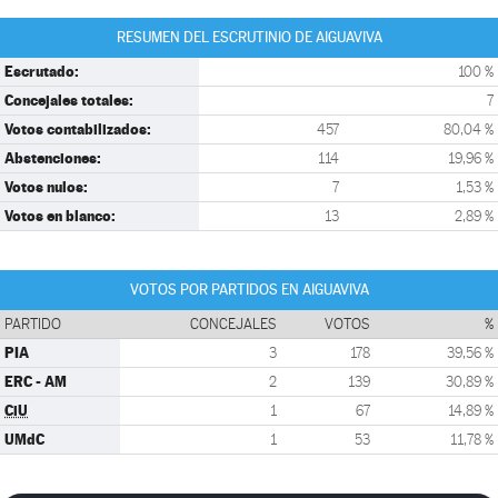
RESUMEN DEL ESCRUTINIO DE AIGUAVIVA
Escrutado:
100 %
Concejales totales:
7
Votos contabilizados:
457
80,04 %
Abstenciones:
114
19,96 %
Votos nulos:
7
1,53 %
Votos en blanco:
13
2,89 %
VOTOS POR PARTIDOS EN AIGUAVIVA
PARTIDO
CONCEJALES
VOTOS
%
PIA
3
178
39,56 %
ERC - AM
2
139
30,89 %
CiU
1
67
14,89 %
UMdC
1
53
11,78 %