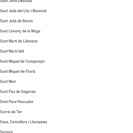
Sant Jordi Desvalls
Sant Julià del Llor i Bonmatí
Sant Julià de Ramis
Sant Llorenç de la Muga
Sant Martí de Llémena
Sant Martí Vell
Sant Miquel de Campmajor
Sant Miquel de Fluvià
Sant Mori
Sant Pau de Segúries
Sant Pere Pescador
Sarrià de Ter
Saus, Camallera i Llampaies
Serinyà