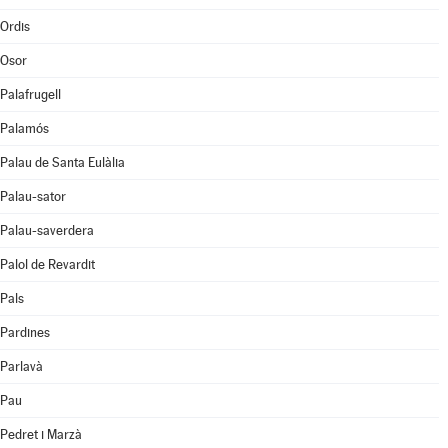
Ordis
Osor
Palafrugell
Palamós
Palau de Santa Eulàlia
Palau-sator
Palau-saverdera
Palol de Revardit
Pals
Pardines
Parlavà
Pau
Pedret i Marzà