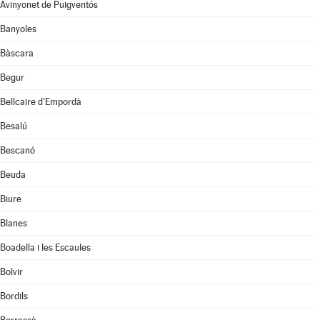
Avinyonet de Puigventós
Banyoles
Bàscara
Begur
Bellcaire d'Empordà
Besalú
Bescanó
Beuda
Biure
Blanes
Boadella i les Escaules
Bolvir
Bordils