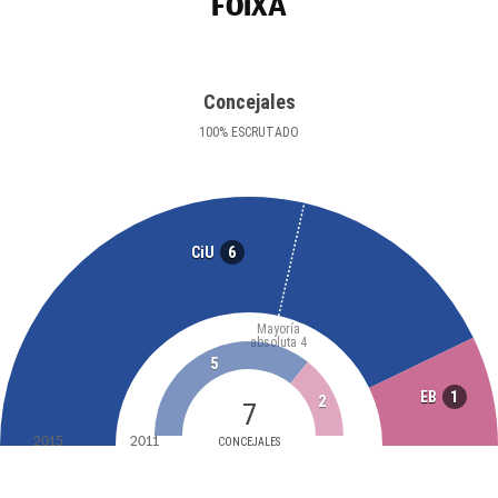
FOIXÀ
Concejales
100
%
ESCRUTADO
6
CiU
Mayoría
absoluta
4
5
1
EB
2
7
2015
2011
CONCEJALES