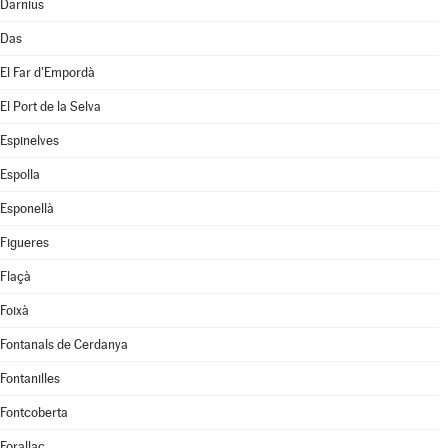
Darnius
Das
El Far d'Empordà
El Port de la Selva
Espinelves
Espolla
Esponellà
Figueres
Flaçà
Foixà
Fontanals de Cerdanya
Fontanilles
Fontcoberta
Forallac