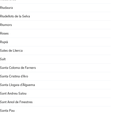
Riudaura
Riudellots de la Selva
Riumors
Roses
Rupià
Sales de Llierca
Salt
Santa Coloma de Farners
Santa Cristina d'Aro
Santa Llogaia d'Àlguema
Sant Andreu Salou
Sant Aniol de Finestres
Santa Pau