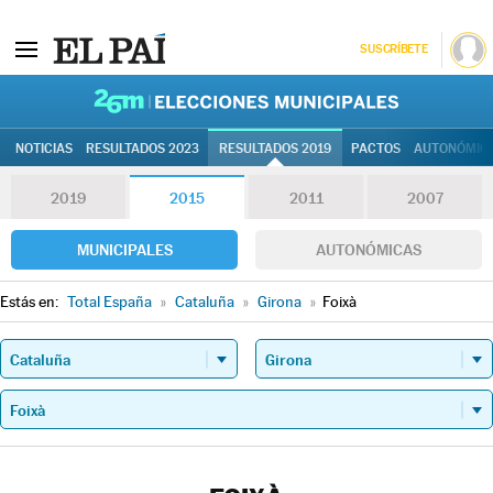
SUSCRÍBETE
26M | Elec
NOTICIAS
RESULTADOS 2023
RESULTADOS 2019
PACTOS
AUTONÓMIC
2019
2015
2011
2007
MUNICIPALES
AUTONÓMICAS
Estás en:
Total España
»
Cataluña
»
Girona
»
Foixà