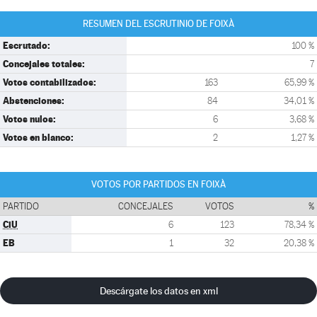
RESUMEN DEL ESCRUTINIO DE FOIXÀ
Escrutado:
100 %
Concejales totales:
7
Votos contabilizados:
163
65,99 %
Abstenciones:
84
34,01 %
Votos nulos:
6
3,68 %
Votos en blanco:
2
1,27 %
VOTOS POR PARTIDOS EN FOIXÀ
PARTIDO
CONCEJALES
VOTOS
%
CiU
6
123
78,34 %
EB
1
32
20,38 %
Descárgate los datos en xml