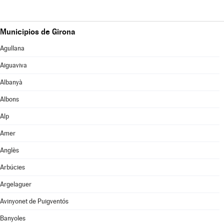
Municipios de Girona
Agullana
Aiguaviva
Albanyà
Albons
Alp
Amer
Anglès
Arbúcies
Argelaguer
Avinyonet de Puigventós
Banyoles