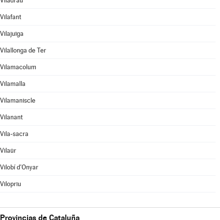
Viladrau
Vilafant
Vilajuïga
Vilallonga de Ter
Vilamacolum
Vilamalla
Vilamaniscle
Vilanant
Vila-sacra
Vilaür
Vilobí d'Onyar
Vilopriu
Provincias de Cataluña