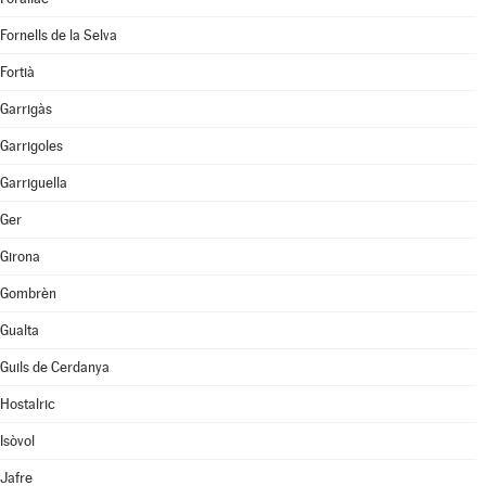
Fornells de la Selva
Fortià
Garrigàs
Garrigoles
Garriguella
Ger
Girona
Gombrèn
Gualta
Guils de Cerdanya
Hostalric
Isòvol
Jafre