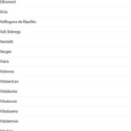
Ultramort
Urús
Vallfogona de Ripollès
Vall-llobrega
Ventalló
Verges
Vidrà
Vidreres
Vilabertran
Vilablareix
Viladamat
Viladasens
Vilademuls