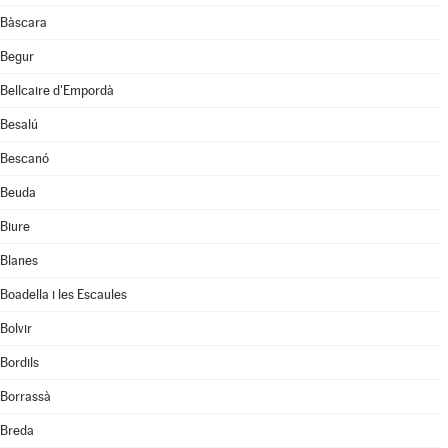
Bàscara
Begur
Bellcaire d'Empordà
Besalú
Bescanó
Beuda
Biure
Blanes
Boadella i les Escaules
Bolvir
Bordils
Borrassà
Breda