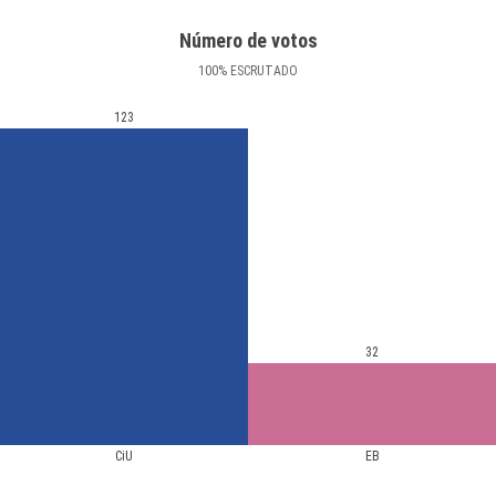
Número de votos
100
%
ESCRUTADO
123
32
CiU
EB