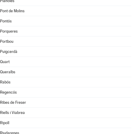
Planoles
Pont de Molins
Pontós
Porqueres
Portbou
Puigcerdà
Quart
Queralbs
Rabós
Regencós
Ribes de Freser
Riells i Viabrea
Ripoll
Riudarenes