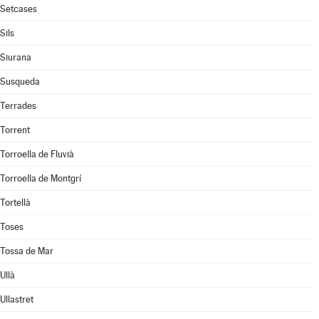
Setcases
Sils
Siurana
Susqueda
Terrades
Torrent
Torroella de Fluvià
Torroella de Montgrí
Tortellà
Toses
Tossa de Mar
Ullà
Ullastret