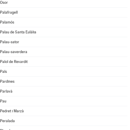
Osor
Palafrugell
Palamós
Palau de Santa Eulàlia
Palau-sator
Palau-saverdera
Palol de Revardit
Pals
Pardines
Parlavà
Pau
Pedret i Marzà
Peralada