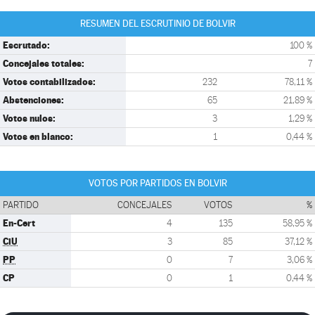
RESUMEN DEL ESCRUTINIO DE BOLVIR
Escrutado:
100 %
Concejales totales:
7
Votos contabilizados:
232
78,11 %
Abstenciones:
65
21,89 %
Votos nulos:
3
1,29 %
Votos en blanco:
1
0,44 %
VOTOS POR PARTIDOS EN BOLVIR
PARTIDO
CONCEJALES
VOTOS
%
En-Cert
4
135
58,95 %
CiU
3
85
37,12 %
PP
0
7
3,06 %
CP
0
1
0,44 %