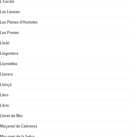
L'Escala
Les Llosses
Les Planes d'Hostoles
Les Preses
Lladó
Llagostera
Llambilles
Llanars
Llançà
Llers
Llívia
Lloret de Mar
Maçanet de Cabrenys
Maçanet de la Selva