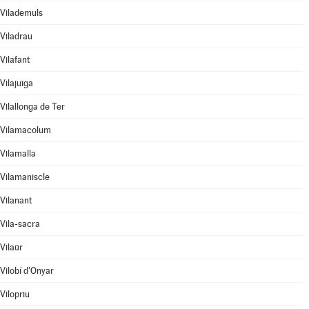
Vilademuls
Viladrau
Vilafant
Vilajuïga
Vilallonga de Ter
Vilamacolum
Vilamalla
Vilamaniscle
Vilanant
Vila-sacra
Vilaür
Vilobí d'Onyar
Vilopriu