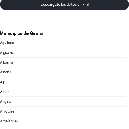
Descárgate los datos en xml
Municipios de Girona
Agullana
Aiguaviva
Albanyà
Albons
Alp
Amer
Anglès
Arbúcies
Argelaguer