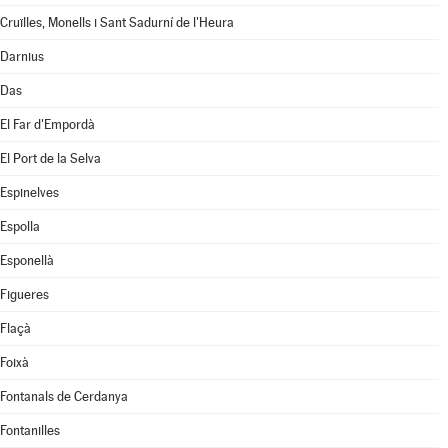
Cruïlles, Monells i Sant Sadurní de l'Heura
Darnius
Das
El Far d'Empordà
El Port de la Selva
Espinelves
Espolla
Esponellà
Figueres
Flaçà
Foixà
Fontanals de Cerdanya
Fontanilles