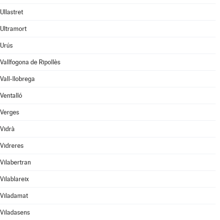
Ullastret
Ultramort
Urús
Vallfogona de Ripollès
Vall-llobrega
Ventalló
Verges
Vidrà
Vidreres
Vilabertran
Vilablareix
Viladamat
Viladasens