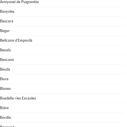
Avinyonet de Puigventós
Banyoles
Bàscara
Begur
Bellcaire d'Empordà
Besalú
Bescanó
Beuda
Biure
Blanes
Boadella i les Escaules
Bolvir
Bordils