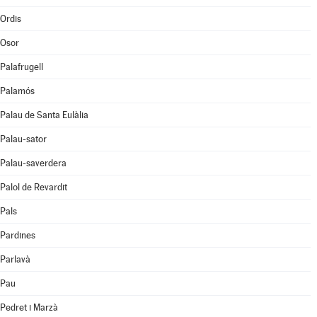
Ordis
Osor
Palafrugell
Palamós
Palau de Santa Eulàlia
Palau-sator
Palau-saverdera
Palol de Revardit
Pals
Pardines
Parlavà
Pau
Pedret i Marzà