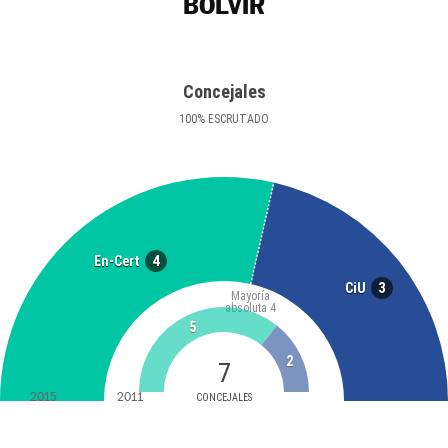
BOLVIR
Concejales
100
%
ESCRUTADO
4
En-Cert
3
CiU
Mayoría
absoluta
4
5
2
7
2015
2011
CONCEJALES