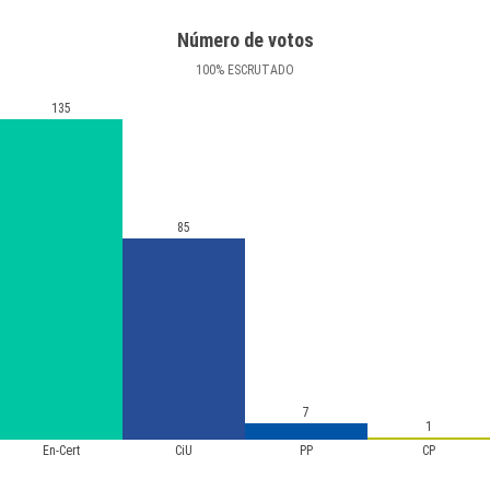
Número de votos
100
%
ESCRUTADO
135
85
7
1
En-Cert
CiU
PP
CP