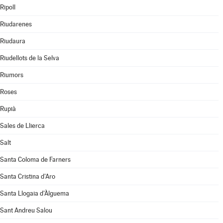
Ripoll
Riudarenes
Riudaura
Riudellots de la Selva
Riumors
Roses
Rupià
Sales de Llierca
Salt
Santa Coloma de Farners
Santa Cristina d'Aro
Santa Llogaia d'Àlguema
Sant Andreu Salou