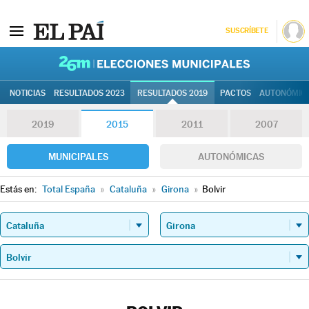
SUSCRÍBETE
26M | Elec
NOTICIAS
RESULTADOS 2023
RESULTADOS 2019
PACTOS
AUTONÓMIC
2019
2015
2011
2007
MUNICIPALES
AUTONÓMICAS
Estás en:
Total España
»
Cataluña
»
Girona
»
Bolvir