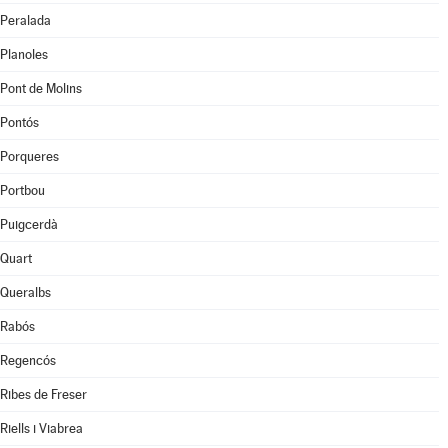
Peralada
Planoles
Pont de Molins
Pontós
Porqueres
Portbou
Puigcerdà
Quart
Queralbs
Rabós
Regencós
Ribes de Freser
Riells i Viabrea