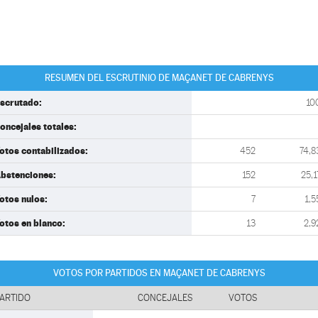
RESUMEN DEL ESCRUTINIO DE MAÇANET DE CABRENYS
scrutado:
10
oncejales totales:
otos contabilizados:
452
74,8
bstenciones:
152
25,1
otos nulos:
7
1,5
otos en blanco:
13
2,9
VOTOS POR PARTIDOS EN MAÇANET DE CABRENYS
ARTIDO
CONCEJALES
VOTOS