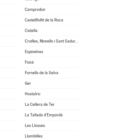
Camprodon
Castellfollit de la Roca
Cistella
Cruïlles, Monells i Sant Sadurní de l'Heura
Espinelves
Foixà
Fornells de la Selva
Ger
Hostalric
La Cellera de Ter
La Tallada d'Empordà
Les Llosses
Llambilles