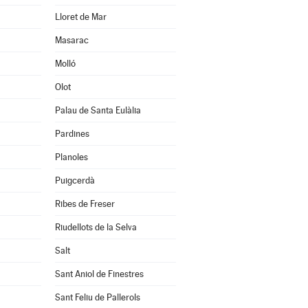
Lloret de Mar
Masarac
Molló
Olot
Palau de Santa Eulàlia
Pardines
Planoles
Puigcerdà
Ribes de Freser
Riudellots de la Selva
Salt
Sant Aniol de Finestres
Sant Feliu de Pallerols