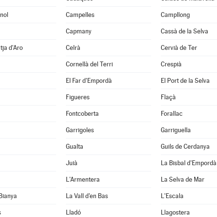
nol
Campelles
Campllong
Capmany
Cassà de la Selva
tja d'Aro
Celrà
Cervià de Ter
Cornellà del Terri
Crespià
El Far d'Empordà
El Port de la Selva
Figueres
Flaçà
Fontcoberta
Forallac
Garrigoles
Garriguella
Gualta
Guils de Cerdanya
Juià
La Bisbal d'Empordà
L'Armentera
La Selva de Mar
 Bianya
La Vall d'en Bas
L'Escala
s
Lladó
Llagostera