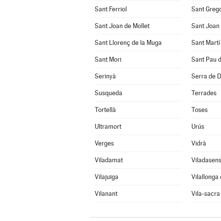
Sant Ferriol
Sant Grego
Sant Joan de Mollet
Sant Joan 
Sant Llorenç de la Muga
Sant Mart
Sant Mori
Sant Pau 
Serinyà
Serra de 
Susqueda
Terrades
Tortellà
Toses
Ultramort
Urús
Verges
Vidrà
Viladamat
Viladasen
Vilajuïga
Vilallonga
Vilanant
Vila-sacra