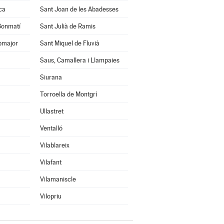
ca
Sant Joan de les Abadesses
 Bonmatí
Sant Julià de Ramis
pmajor
Sant Miquel de Fluvià
Saus, Camallera i Llampaies
Siurana
Torroella de Montgrí
Ullastret
Ventalló
Vilablareix
Vilafant
Vilamaniscle
Vilopriu