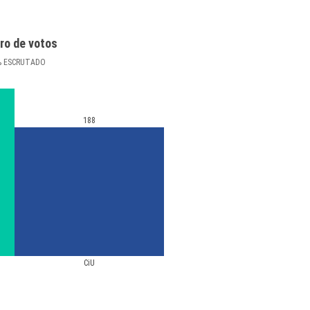
ro de votos
%
ESCRUTADO
188
CiU