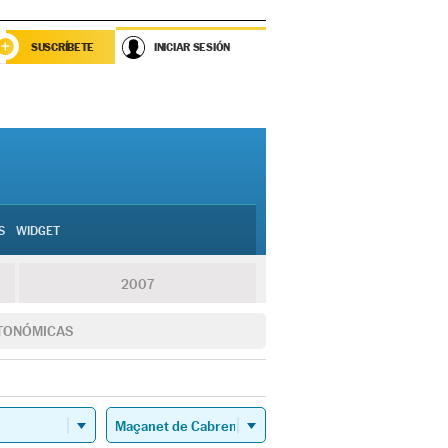
SUSCRÍBETE
INICIAR SESIÓN
S
WIDGET
2007
TONÓMICAS