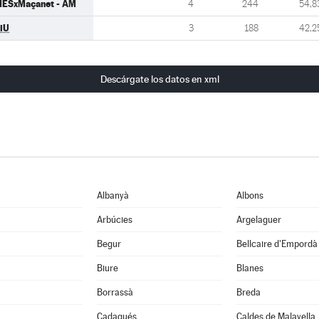
ESxMaçanet - AM
4
244
54,8
iU
3
188
42,2
Descárgate los datos en xml
Albanyà
Albons
Arbúcies
Argelaguer
Begur
Bellcaire d'Empordà
Biure
Blanes
Borrassà
Breda
Cadaqués
Caldes de Malavella