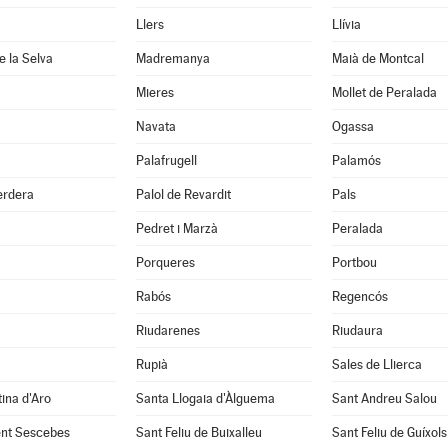
Llers
Llívia
 la Selva
Madremanya
Maià de Montcal
Mieres
Mollet de Peralada
Navata
Ogassa
Palafrugell
Palamós
erdera
Palol de Revardit
Pals
Pedret i Marzà
Peralada
Porqueres
Portbou
Rabós
Regencós
Riudarenes
Riudaura
Rupià
Sales de Llierca
tina d'Aro
Santa Llogaia d'Àlguema
Sant Andreu Salou
ent Sescebes
Sant Feliu de Buixalleu
Sant Feliu de Guíxols