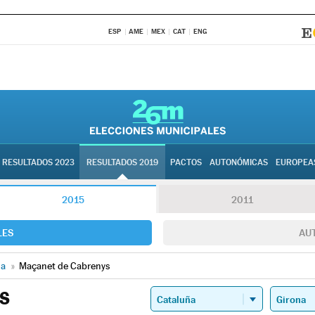
ESP
AME
MEX
CAT
ENG
RESULTADOS 2023
RESULTADOS 2019
PACTOS
AUTONÓMICAS
EUROPEA
2015
2011
LES
AU
na
»
Maçanet de Cabrenys
S