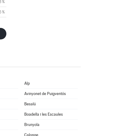
3 %
5 %
Alp
Avinyonet de Puigventós
Besalú
Boadella i les Escaules
Brunyola
Calonge