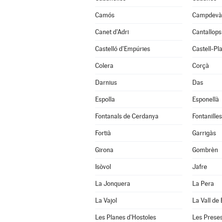
Camós
Campdevà
Canet d'Adri
Cantallops
Castelló d'Empúries
Castell-Pla
Colera
Corçà
Darnius
Das
Espolla
Esponellà
Fontanals de Cerdanya
Fontanilles
Fortià
Garrigàs
Girona
Gombrèn
Isòvol
Jafre
La Jonquera
La Pera
La Vajol
La Vall de
Les Planes d'Hostoles
Les Prese