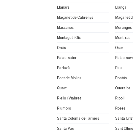
Llanars
Llançà
Maçanet de Cabrenys
Maçanet de
Massanes
Meranges
Montagut i Oix
Mont-ras
Ordis
Osor
Palau-sator
Palau-sav
Parlavà
Pau
Pont de Molins
Pontós
Quart
Queralbs
Riells i Viabrea
Ripoll
Riumors
Roses
Santa Coloma de Farners
Santa Cris
Santa Pau
Sant Clim