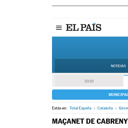
NOTICIAS
2019
MUNICIPA
Estás en:
Total España
»
Cataluña
»
Giro
MAÇANET DE CABRENY