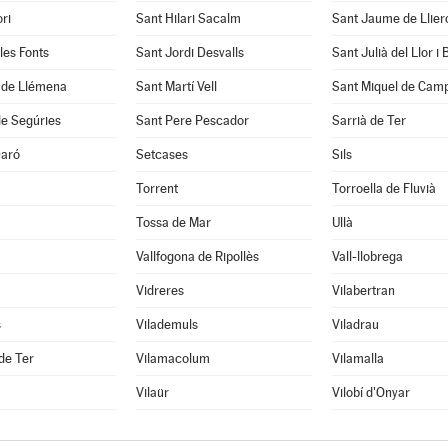
ri
Sant Hilari Sacalm
Sant Jaume de Llier
les Fonts
Sant Jordi Desvalls
Sant Julià del Llor i
í de Llémena
Sant Martí Vell
Sant Miquel de Cam
de Segúries
Sant Pere Pescador
Sarrià de Ter
Daró
Setcases
Sils
Torrent
Torroella de Fluvià
Tossa de Mar
Ullà
Vallfogona de Ripollès
Vall-llobrega
Vidreres
Vilabertran
s
Vilademuls
Viladrau
 de Ter
Vilamacolum
Vilamalla
Vilaür
Vilobí d'Onyar