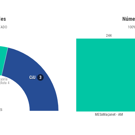
les
Núme
TADO
100
244
3
CiU
yoría
oluta
4
ES
MESxMaçanet - AM