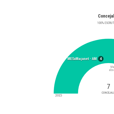
Conceja
100
%
ESCRU
4
MESxMaçanet - AM
Ma
abs
7
CONCEJAL
2015