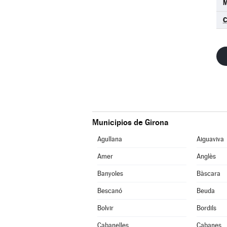
M
C
Municipios de Girona
Agullana
Aiguaviva
Amer
Anglès
Banyoles
Bàscara
Bescanó
Beuda
Bolvir
Bordils
Cabanelles
Cabanes