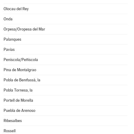
Olocau del Rey
Onda
Orpesa/Oropesa del Mar
Palanques
Pavías
Peníscola/Peñíscola
Pina de Montalgrao
Pobla de Benifassà, la
Pobla Tornesa, la
Portell de Morella
Puebla de Arenoso
Ribesalbes
Rossell