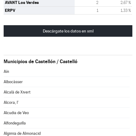
AVANT Los Verdes
2
2,67 %
ERPV
1
1,33 %
Descárgate los datos en xml
Municipios de Castellón / Castelló
Aín
Albocàsser
Alcalà de Xivert
Alcora, l'
Alcudia de Veo
Alfondeguilla
Algimia de Almonacid