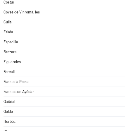
Costur
Coves de Vinromà, les
Culla
Eslida
Espadilla
Fanzara
Figueroles
Forcall
Fuente la Reina
Fuentes de Ayódar
Gaibiel
Geldo
Herbés