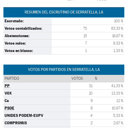
RESUMEN DEL ESCRUTINIO DE SERRATELLA, LA
Escrutado:
100 %
Votos contabilizados:
75
83,33 %
Abstenciones:
15
16,67 %
Votos nulos:
7
9,33 %
Votos en blanco:
1
1,33 %
VOTOS POR PARTIDOS EN SERRATELLA, LA
PARTIDO
VOTOS
%
PP
31
41,33 %
VOX
10
13,33 %
Cs
9
12 %
PSOE
8
10,67 %
UNIDES PODEM-EUPV
4
5,33 %
COMPROMíS
2
2,67 %