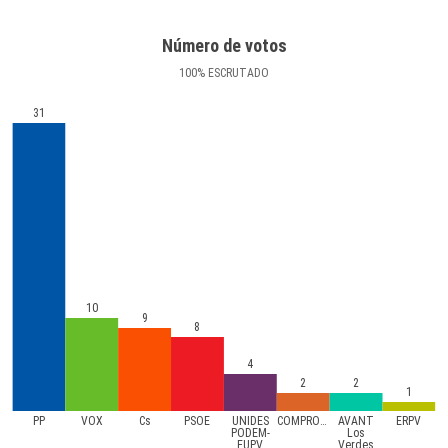
Número de votos
100
%
ESCRUTADO
31
10
9
8
4
2
2
1
PP
VOX
Cs
PSOE
UNIDES
COMPROMíS
AVANT
ERPV
PODEM-
Los
EUPV
Verdes