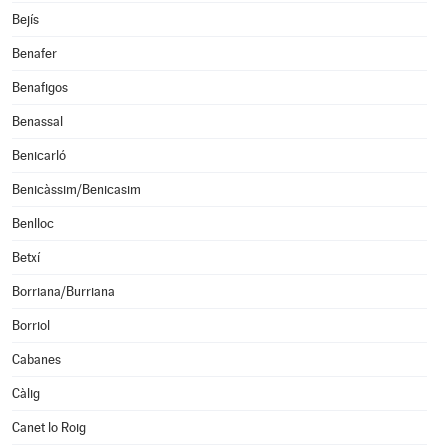
Bejís
Benafer
Benafigos
Benassal
Benicarló
Benicàssim/Benicasim
Benlloc
Betxí
Borriana/Burriana
Borriol
Cabanes
Càlig
Canet lo Roig