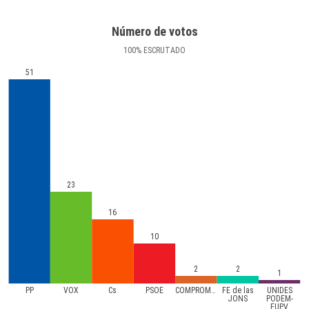
Número de votos
100
%
ESCRUTADO
51
23
16
10
2
2
1
PP
VOX
Cs
PSOE
COMPROMíS
FE de las
UNIDES
JONS
PODEM-
EUPV