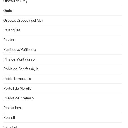
Olocau del Rey
Onda
Orpesa/Oropesa del Mar
Palanques
Pavías
Peníscola/Peñíscola
Pina de Montalgrao
Pobla de Benifassà, la
Pobla Tornesa, la
Portell de Morella
Puebla de Arenoso
Ribesalbes
Rossell
Sacañet