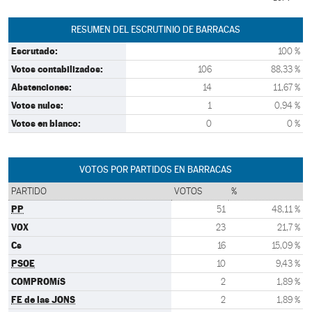
RESUMEN DEL ESCRUTINIO DE BARRACAS
Escrutado:
100 %
Votos contabilizados:
106
88,33 %
Abstenciones:
14
11,67 %
Votos nulos:
1
0,94 %
Votos en blanco:
0
0 %
VOTOS POR PARTIDOS EN BARRACAS
PARTIDO
VOTOS
%
PP
51
48,11 %
VOX
23
21,7 %
Cs
16
15,09 %
PSOE
10
9,43 %
COMPROMíS
2
1,89 %
FE de las JONS
2
1,89 %