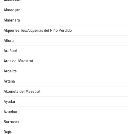
Almedíjar
Almenara
Alqueries, les/Alquerías del Niño Perdido
Altura
Arañuel
Ares del Maestrat
Argelita
Artana
Atzeneta del Maestrat
Ayódar
Azuébar
Barracas
Bejís