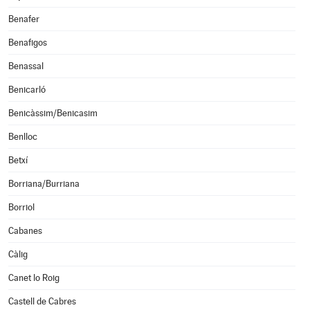
Benafer
Benafigos
Benassal
Benicarló
Benicàssim/Benicasim
Benlloc
Betxí
Borriana/Burriana
Borriol
Cabanes
Càlig
Canet lo Roig
Castell de Cabres