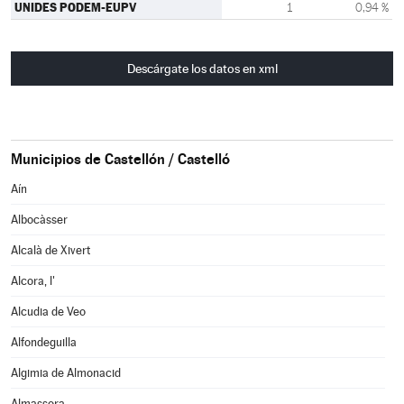
UNIDES PODEM-EUPV
1
0,94 %
Descárgate los datos en xml
Municipios de Castellón / Castelló
Aín
Albocàsser
Alcalà de Xivert
Alcora, l'
Alcudia de Veo
Alfondeguilla
Algimia de Almonacid
Almassora