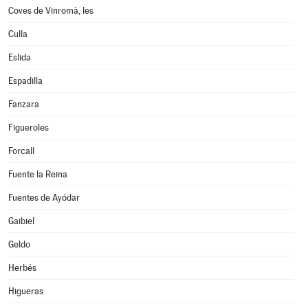
Coves de Vinromà, les
Culla
Eslida
Espadilla
Fanzara
Figueroles
Forcall
Fuente la Reina
Fuentes de Ayódar
Gaibiel
Geldo
Herbés
Higueras