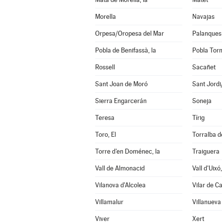
Morella
Navajas
Orpesa/Oropesa del Mar
Palanques
Pobla de Benifassà, la
Pobla Torn
Rossell
Sacañet
Sant Joan de Moró
Sant Jord
Sierra Engarcerán
Soneja
Teresa
Tírig
Toro, El
Torralba d
Torre d'en Doménec, la
Traiguera
Vall de Almonacid
Vall d'Uixó,
Vilanova d'Alcolea
Vilar de C
Villamalur
Villanueva
Viver
Xert