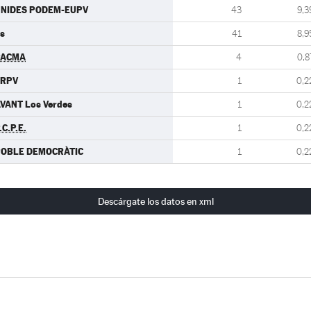
NIDES PODEM-EUPV
43
9,3
s
41
8,9
PACMA
4
0,8
ERPV
1
0,2
VANT Los Verdes
1
0,2
.C.P.E.
1
0,2
OBLE DEMOCRÀTIC
1
0,2
Descárgate los datos en xml