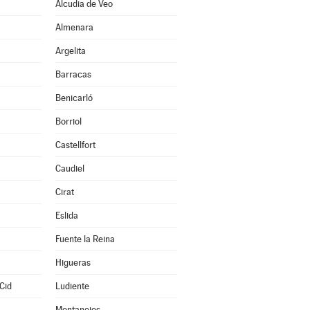
Alcudia de Veo
Almenara
Argelita
Barracas
Benicarló
Borriol
Castellfort
Caudiel
Cirat
Eslida
Fuente la Reina
Higueras
Cid
Ludiente
Montanejos