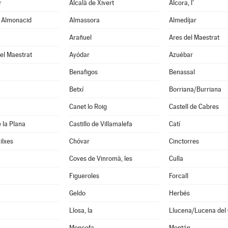
r
Alcalà de Xivert
Alcora, l'
e Almonacid
Almassora
Almedíjar
Arañuel
Ares del Maestrat
el Maestrat
Ayódar
Azuébar
Benafigos
Benassal
Betxí
Borriana/Burriana
Canet lo Roig
Castell de Cabres
e la Plana
Castillo de Villamalefa
Catí
ilxes
Chóvar
Cinctorres
Coves de Vinromà, les
Culla
Figueroles
Forcall
Geldo
Herbés
Llosa, la
Llucena/Lucena del 
Moncofa
Montán