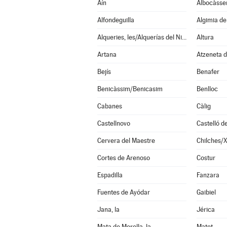
Aín
Albocàsse
Alfondeguilla
Algimia d
Alqueries, les/Alquerías del Niño Perdido
Altura
Artana
Atzeneta d
Bejís
Benafer
Benicàssim/Benicasim
Benlloc
Cabanes
Càlig
Castellnovo
Castelló d
Cervera del Maestre
Chilches/X
Cortes de Arenoso
Costur
Espadilla
Fanzara
Fuentes de Ayódar
Gaibiel
Jana, la
Jérica
Mata de Morella, la
Matet