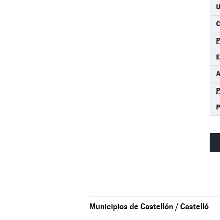
U
C
A
P
P
Municipios de Castellón / Castelló