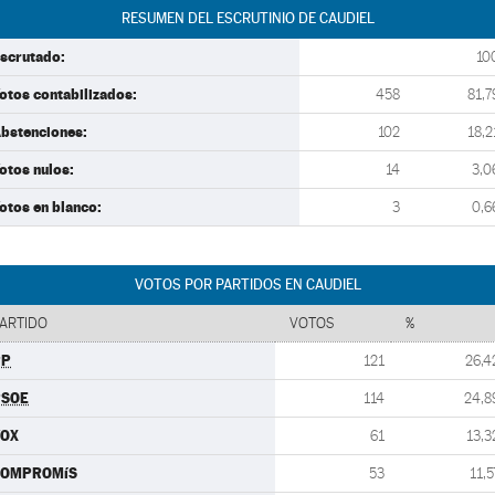
RESUMEN DEL ESCRUTINIO DE CAUDIEL
scrutado:
10
otos contabilizados:
458
81,7
bstenciones:
102
18,2
otos nulos:
14
3,0
otos en blanco:
3
0,6
VOTOS POR PARTIDOS EN CAUDIEL
ARTIDO
VOTOS
%
PP
121
26,4
PSOE
114
24,8
VOX
61
13,3
COMPROMíS
53
11,5