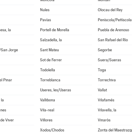
Nules
Olocau del Rey
Pavías
Peníscola/Peñíscola
esa, la
Portell de Morella
Puebla de Arenoso
Salzadella, la
San Rafael del Río
i/San Jorge
Sant Mateu
Segorbe
Sot de Ferrer
Suera/Sueras
Todolella
Toga
el Pinar
Torreblanca
Torrechiva
Useres, les/Useras
Vallat
 la
Vallibona
Vilafamés
anes
Vila-real
Vilavella, la
 de Viver
Villores
Vinaròs
Xodos/Chodos
Zorita del Maestrazg