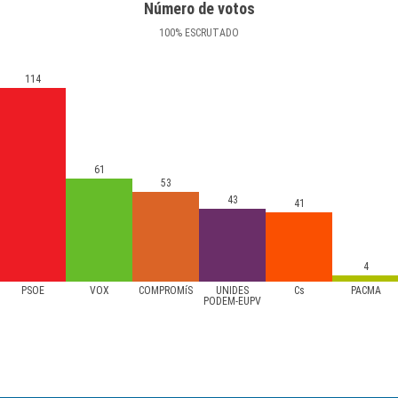
Número de votos
100
%
ESCRUTADO
114
61
53
43
41
4
PSOE
VOX
COMPROMíS
UNIDES
Cs
PACMA
PODEM-EUPV