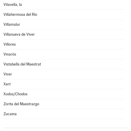
Vilavella, la
Villahermosa del Río
Villamalur
Villanueva de Viver
Villores
Vinaròs
Vistabella del Maestrat
Viver
Xert
Xodos/Chodos
Zorita del Maestrazgo
Zucaina