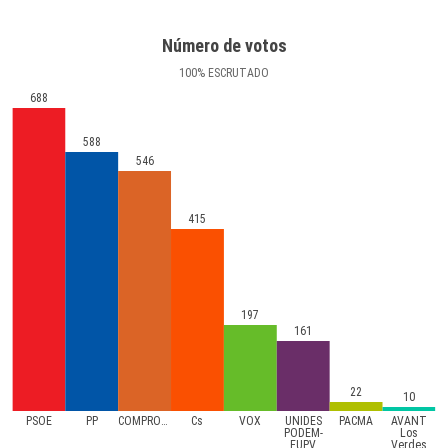
Número de votos
100
%
ESCRUTADO
688
588
546
415
197
161
22
10
PSOE
PP
COMPROMíS
Cs
VOX
UNIDES
PACMA
AVANT
PODEM-
Los
EUPV
Verdes