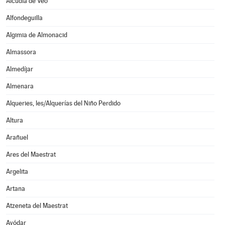
Alcudia de Veo
Alfondeguilla
Algimia de Almonacid
Almassora
Almedíjar
Almenara
Alqueries, les/Alquerías del Niño Perdido
Altura
Arañuel
Ares del Maestrat
Argelita
Artana
Atzeneta del Maestrat
Ayódar