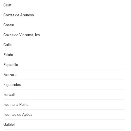
Cirat
Cortes de Arenoso
Costur
Coves de Vinromà, les
Culla
Eslida
Espadilla
Fanzara
Figueroles
Forcall
Fuente la Reina
Fuentes de Ayódar
Gaibiel