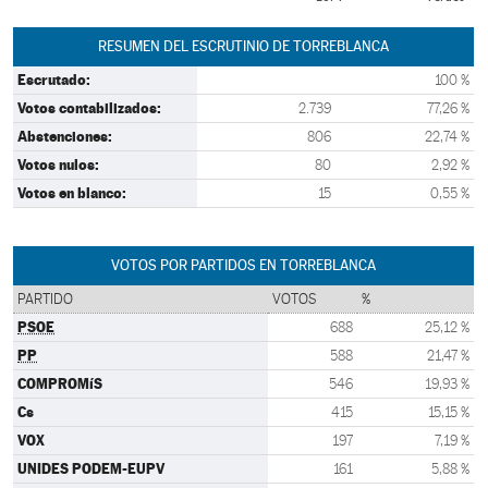
RESUMEN DEL ESCRUTINIO DE TORREBLANCA
Escrutado:
100 %
Votos contabilizados:
2.739
77,26 %
Abstenciones:
806
22,74 %
Votos nulos:
80
2,92 %
Votos en blanco:
15
0,55 %
VOTOS POR PARTIDOS EN TORREBLANCA
PARTIDO
VOTOS
%
PSOE
688
25,12 %
PP
588
21,47 %
COMPROMíS
546
19,93 %
Cs
415
15,15 %
VOX
197
7,19 %
UNIDES PODEM-EUPV
161
5,88 %