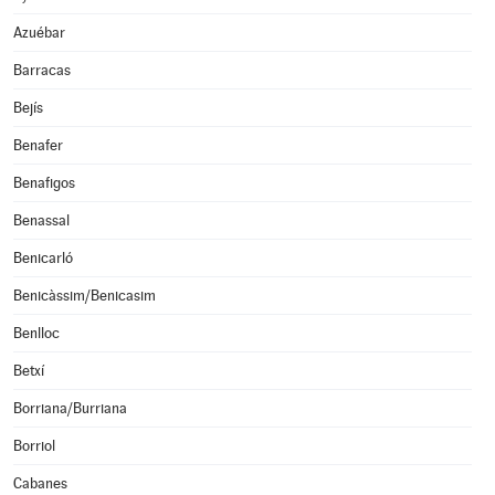
Azuébar
Barracas
Bejís
Benafer
Benafigos
Benassal
Benicarló
Benicàssim/Benicasim
Benlloc
Betxí
Borriana/Burriana
Borriol
Cabanes