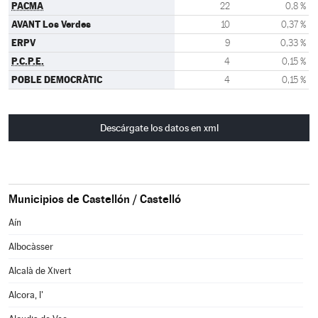
PACMA
22
0,8 %
AVANT Los Verdes
10
0,37 %
ERPV
9
0,33 %
P.C.P.E.
4
0,15 %
POBLE DEMOCRÀTIC
4
0,15 %
Descárgate los datos en xml
Municipios de Castellón / Castelló
Aín
Albocàsser
Alcalà de Xivert
Alcora, l'