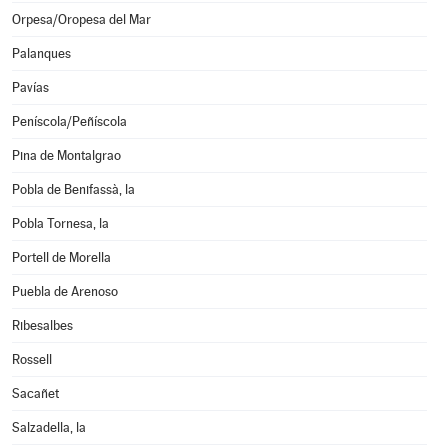
Orpesa/Oropesa del Mar
Palanques
Pavías
Peníscola/Peñíscola
Pina de Montalgrao
Pobla de Benifassà, la
Pobla Tornesa, la
Portell de Morella
Puebla de Arenoso
Ribesalbes
Rossell
Sacañet
Salzadella, la