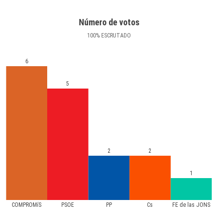
Número de votos
100
%
ESCRUTADO
6
5
2
2
1
COMPROMíS
PSOE
PP
Cs
FE de las JONS