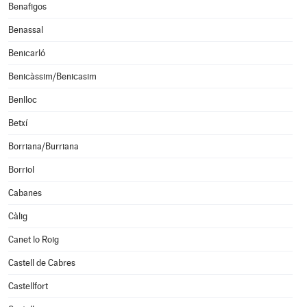
Benafigos
Benassal
Benicarló
Benicàssim/Benicasim
Benlloc
Betxí
Borriana/Burriana
Borriol
Cabanes
Càlig
Canet lo Roig
Castell de Cabres
Castellfort