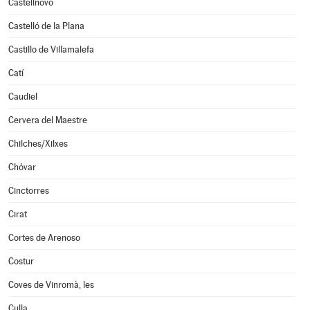
Castellnovo
Castelló de la Plana
Castillo de Villamalefa
Catí
Caudiel
Cervera del Maestre
Chilches/Xilxes
Chóvar
Cinctorres
Cirat
Cortes de Arenoso
Costur
Coves de Vinromà, les
Culla