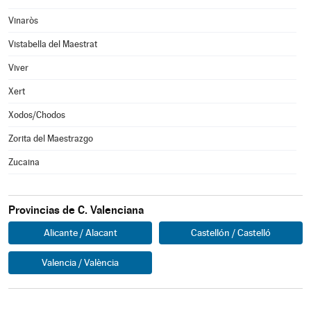
Vinaròs
Vistabella del Maestrat
Viver
Xert
Xodos/Chodos
Zorita del Maestrazgo
Zucaina
Provincias de C. Valenciana
Alicante / Alacant
Castellón / Castelló
Valencia / València