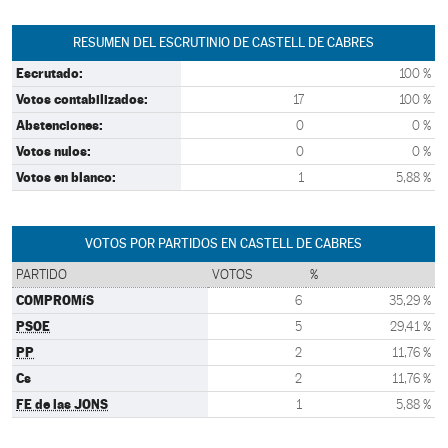
RESUMEN DEL ESCRUTINIO DE CASTELL DE CABRES
Escrutado:
100 %
Votos contabilizados:
17
100 %
Abstenciones:
0
0 %
Votos nulos:
0
0 %
Votos en blanco:
1
5,88 %
VOTOS POR PARTIDOS EN CASTELL DE CABRES
PARTIDO
VOTOS
%
COMPROMíS
6
35,29 %
PSOE
5
29,41 %
PP
2
11,76 %
Cs
2
11,76 %
FE de las JONS
1
5,88 %