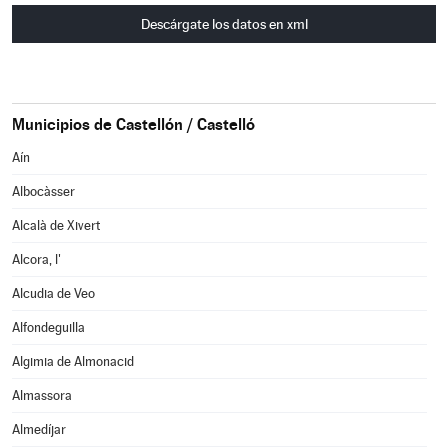
Descárgate los datos en xml
Municipios de Castellón / Castelló
Aín
Albocàsser
Alcalà de Xivert
Alcora, l'
Alcudia de Veo
Alfondeguilla
Algimia de Almonacid
Almassora
Almedíjar