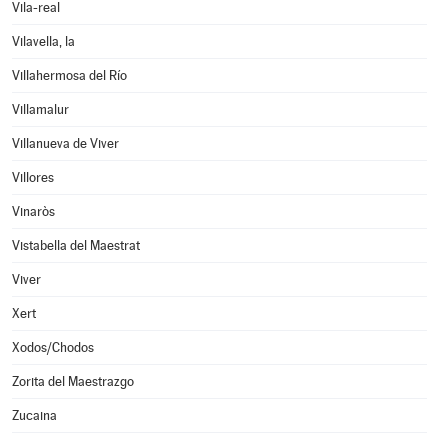
Vila-real
Vilavella, la
Villahermosa del Río
Villamalur
Villanueva de Viver
Villores
Vinaròs
Vistabella del Maestrat
Viver
Xert
Xodos/Chodos
Zorita del Maestrazgo
Zucaina