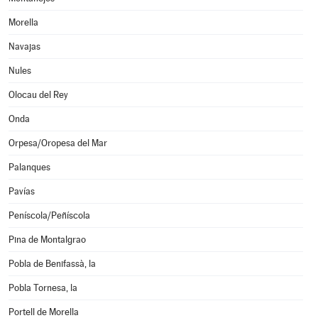
Morella
Navajas
Nules
Olocau del Rey
Onda
Orpesa/Oropesa del Mar
Palanques
Pavías
Peníscola/Peñíscola
Pina de Montalgrao
Pobla de Benifassà, la
Pobla Tornesa, la
Portell de Morella