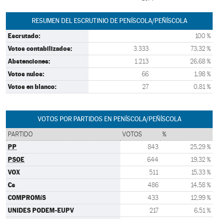
RESUMEN DEL ESCRUTINIO DE PENÍSCOLA/PEÑÍSCOLA
Escrutado:
100 %
Votos contabilizados:
3.333
73,32 %
Abstenciones:
1.213
26,68 %
Votos nulos:
66
1,98 %
Votos en blanco:
27
0,81 %
VOTOS POR PARTIDOS EN PENÍSCOLA/PEÑÍSCOLA
PARTIDO
VOTOS
%
PP
843
25,29 %
PSOE
644
19,32 %
VOX
511
15,33 %
Cs
486
14,58 %
COMPROMíS
433
12,99 %
UNIDES PODEM-EUPV
217
6,51 %