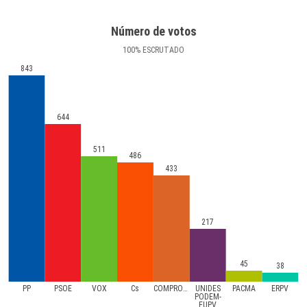
Número de votos
100
%
ESCRUTADO
843
644
511
486
433
217
45
38
PP
PSOE
VOX
Cs
COMPROMíS
UNIDES
PACMA
ERPV
PODEM-
EUPV