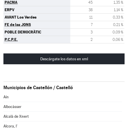
PACMA
45
1,35 %
ERPV
38
1,14 %
AVANT Los Verdes
11
0,33 %
FE de las JONS
7
0,21 %
POBLE DEMOCRÀTIC
3
0,09 %
P.C.P.E.
2
0,06 %
Descárgate los datos en xml
Municipios de Castellón / Castelló
Aín
Albocàsser
Alcalà de Xivert
Alcora, l'