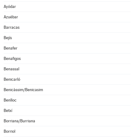
Ayódar
Azuébar
Barracas
Bejís
Benafer
Benafigos
Benassal
Benicarló
Benicàssim/Benicasim
Benlloc
Betxí
Borriana/Burriana
Borriol