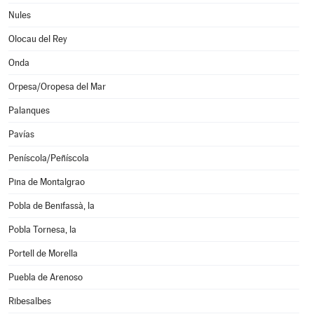
Nules
Olocau del Rey
Onda
Orpesa/Oropesa del Mar
Palanques
Pavías
Peníscola/Peñíscola
Pina de Montalgrao
Pobla de Benifassà, la
Pobla Tornesa, la
Portell de Morella
Puebla de Arenoso
Ribesalbes