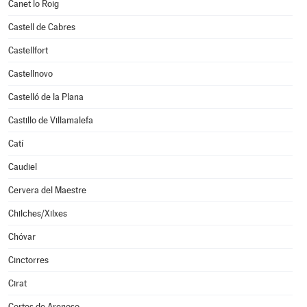
Canet lo Roig
Castell de Cabres
Castellfort
Castellnovo
Castelló de la Plana
Castillo de Villamalefa
Catí
Caudiel
Cervera del Maestre
Chilches/Xilxes
Chóvar
Cinctorres
Cirat
Cortes de Arenoso