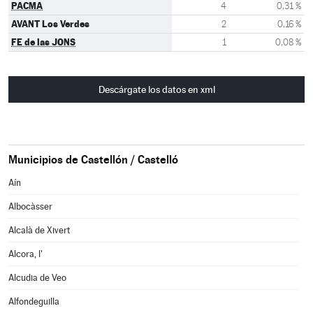
PACMA
4
0,31 %
AVANT Los Verdes
2
0,16 %
FE de las JONS
1
0,08 %
Descárgate los datos en xml
Municipios de Castellón / Castelló
Aín
Albocàsser
Alcalà de Xivert
Alcora, l'
Alcudia de Veo
Alfondeguilla