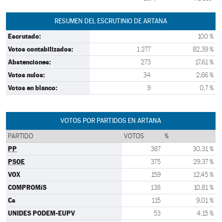
RESUMEN DEL ESCRUTINIO DE ARTANA
Escrutado:
100 %
Votos contabilizados:
1.277
82,39 %
Abstenciones:
273
17,61 %
Votos nulos:
34
2,66 %
Votos en blanco:
9
0,7 %
VOTOS POR PARTIDOS EN ARTANA
PARTIDO
VOTOS
%
PP
387
30,31 %
PSOE
375
29,37 %
VOX
159
12,45 %
COMPROMíS
138
10,81 %
Cs
115
9,01 %
UNIDES PODEM-EUPV
53
4,15 %