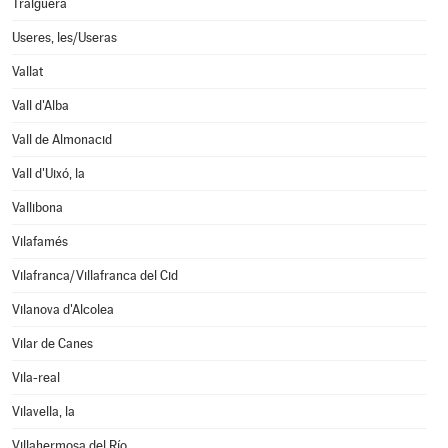
Traiguera
Useres, les/Useras
Vallat
Vall d'Alba
Vall de Almonacid
Vall d'Uixó, la
Vallibona
Vilafamés
Vilafranca/Villafranca del Cid
Vilanova d'Alcolea
Vilar de Canes
Vila-real
Vilavella, la
Villahermosa del Río