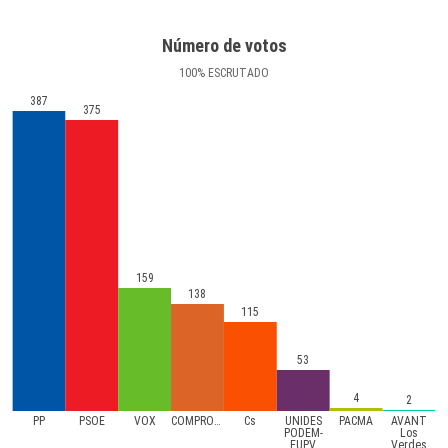
Número de votos
100
%
ESCRUTADO
387
375
159
138
115
53
4
2
PP
PSOE
VOX
COMPROMíS
Cs
UNIDES
PACMA
AVANT
PODEM-
Los
EUPV
Verdes