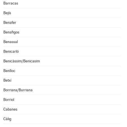
Barracas
Bejís
Benafer
Benafigos
Benassal
Benicarló
Benicàssim/Benicasim
Benlloc
Betxí
Borriana/Burriana
Borriol
Cabanes
Càlig