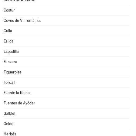
Costur
Coves de Vinromà, les
Culla
Eslida
Espadilla
Fanzara
Figueroles
Forcall
Fuente la Reina
Fuentes de Ayódar
Gaibiel
Geldo
Herbés