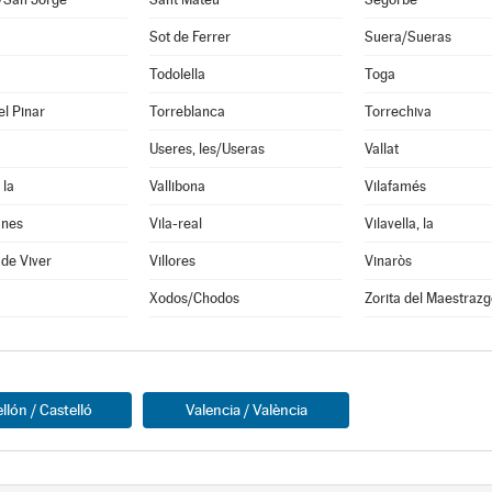
Sot de Ferrer
Suera/Sueras
Todolella
Toga
el Pinar
Torreblanca
Torrechiva
Useres, les/Useras
Vallat
 la
Vallibona
Vilafamés
anes
Vila-real
Vilavella, la
 de Viver
Villores
Vinaròs
Xodos/Chodos
Zorita del Maestrazg
llón / Castelló
Valencia / València