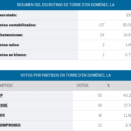
RESUMEN DEL ESCRUTINIO DE TORRE D'EN DOMÉNEC, LA
scrutado:
10
otos contabilizados:
137
85,0
bstenciones:
24
14,9
otos nulos:
2
1,4
otos en blanco:
1
0,7
VOTOS POR PARTIDOS EN TORRE D'EN DOMÉNEC, LA
ARTIDO
VOTOS
%
PP
55
40,1
PSOE
38
27,7
VOX
16
11,6
COMPROMíS
12
8,7