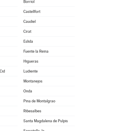
Borriol
Castellfort
Caudiel
Cirat
Eslida
Fuente la Reina
Higueras
Cid
Ludiente
Montanejos
Onda
Pina de Montalgrao
Ribesalbes
Santa Magdalena de Pulpis
Serratella, la