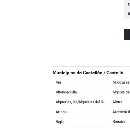
C
U
Municipios de Castellón / Castelló
Aín
Albocàsse
Alfondeguilla
Algimia d
Alqueries, les/Alquerías del Niño Perdido
Altura
Artana
Atzeneta d
Bejís
Benafer