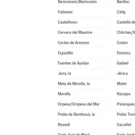
Benicàssim/Benicasim
Benlloc
Cabanes
Càlig
Castellnovo
Castelló d
Cervera del Maestre
Chilches/X
Cortes de Arenoso
Costur
Espadilla
Fanzara
Fuentes de Ayódar
Gaibiel
Jana, la
Jérica
Mata de Morella, la
Matet
Morella
Navajas
Orpesa/Oropesa del Mar
Palanques
Pobla de Benifassà, la
Pobla Torn
Rossell
Sacañet
Sant Joan de Moró
Sant Jord