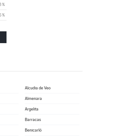
3 %
6 %
Alcudia de Veo
Almenara
Argelita
Barracas
Benicarló