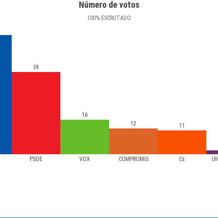
Número de votos
100
%
ESCRUTADO
38
16
12
11
PSOE
VOX
COMPROMíS
Cs
UN