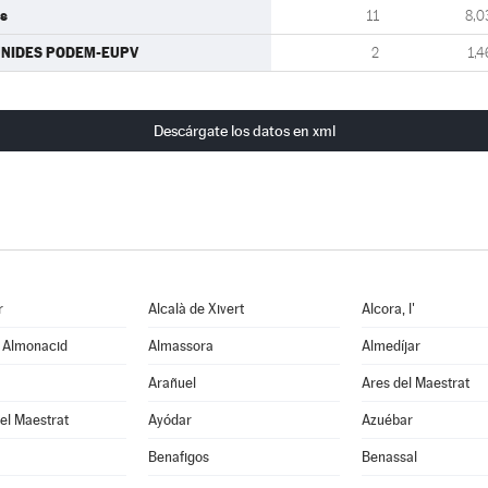
s
11
8,0
NIDES PODEM-EUPV
2
1,4
Descárgate los datos en xml
r
Alcalà de Xivert
Alcora, l'
e Almonacid
Almassora
Almedíjar
Arañuel
Ares del Maestrat
el Maestrat
Ayódar
Azuébar
Benafigos
Benassal