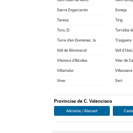
Sierra Engarcerán
Soneja
Teresa
Tírig
Toro, El
Torralba d
Torre d'en Doménec, la
Traiguera
Vall de Almonacid
Vall d'Uixó,
Vilanova d'Alcolea
Vilar de C
Villamalur
Villanueva
Viver
Xert
Provincias de C. Valenciana
Alicante / Alacant
Caste