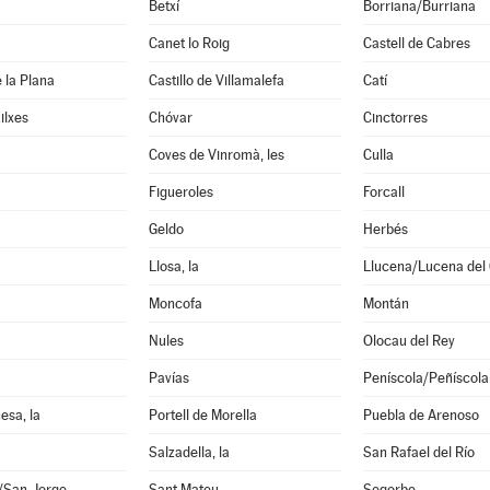
Betxí
Borriana/Burriana
Canet lo Roig
Castell de Cabres
e la Plana
Castillo de Villamalefa
Catí
ilxes
Chóvar
Cinctorres
Coves de Vinromà, les
Culla
Figueroles
Forcall
Geldo
Herbés
Llosa, la
Llucena/Lucena del 
Moncofa
Montán
Nules
Olocau del Rey
Pavías
Peníscola/Peñíscola
esa, la
Portell de Morella
Puebla de Arenoso
Salzadella, la
San Rafael del Río
i/San Jorge
Sant Mateu
Segorbe