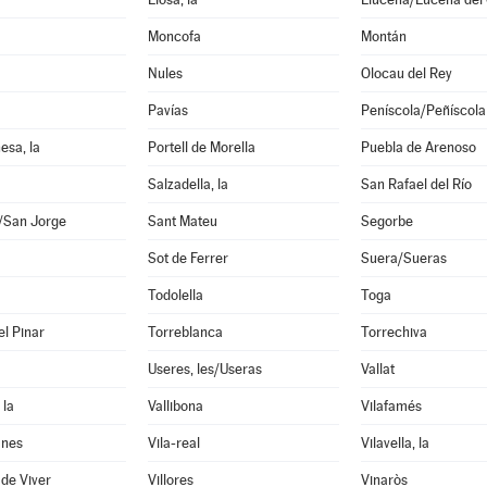
Moncofa
Montán
Nules
Olocau del Rey
Pavías
Peníscola/Peñíscola
esa, la
Portell de Morella
Puebla de Arenoso
Salzadella, la
San Rafael del Río
i/San Jorge
Sant Mateu
Segorbe
Sot de Ferrer
Suera/Sueras
Todolella
Toga
el Pinar
Torreblanca
Torrechiva
Useres, les/Useras
Vallat
 la
Vallibona
Vilafamés
anes
Vila-real
Vilavella, la
 de Viver
Villores
Vinaròs