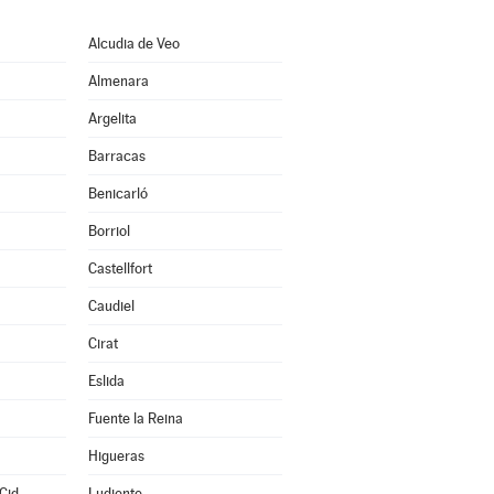
Alcudia de Veo
Almenara
Argelita
Barracas
Benicarló
Borriol
Castellfort
Caudiel
Cirat
Eslida
Fuente la Reina
Higueras
Cid
Ludiente