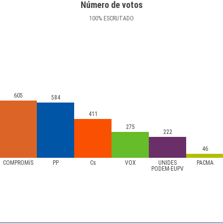
Número de votos
100
%
ESCRUTADO
605
584
411
275
222
46
COMPROMíS
PP
Cs
VOX
UNIDES
PACMA
PODEM-EUPV