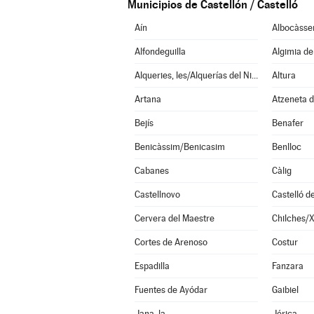
Municipios de Castellón / Castelló
Aín
Albocàsse
Alfondeguilla
Algimia d
Alqueries, les/Alquerías del Niño Perdido
Altura
Artana
Atzeneta d
Bejís
Benafer
Benicàssim/Benicasim
Benlloc
Cabanes
Càlig
Castellnovo
Castelló d
Cervera del Maestre
Chilches/X
Cortes de Arenoso
Costur
Espadilla
Fanzara
Fuentes de Ayódar
Gaibiel
Jana, la
Jérica