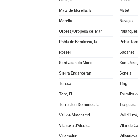
Mata de Morella, la
Matet
Morella
Navajas
Orpesa/Oropesa del Mar
Palanques
Pobla de Benifassà, la
Pobla Torn
Rossell
Sacañet
Sant Joan de Moró
Sant Jord
Sierra Engarcerán
Soneja
Teresa
Tírig
Toro, El
Torralba d
Torre d'en Doménec, la
Traiguera
Vall de Almonacid
Vall d'Uixó,
Vilanova d'Alcolea
Vilar de C
Villamalur
Villanueva