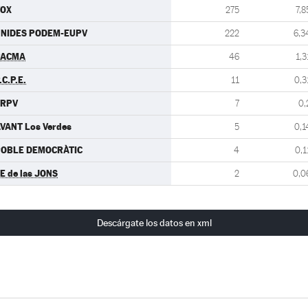
VOX
275
7,8
NIDES PODEM-EUPV
222
6,3
PACMA
46
1,3
.C.P.E.
11
0,3
ERPV
7
0,
VANT Los Verdes
5
0,1
OBLE DEMOCRÀTIC
4
0,1
E de las JONS
2
0,0
Descárgate los datos en xml