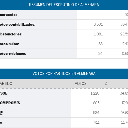
RESUMEN DEL ESCRUTINIO DE ALMENARA
scrutado:
10
otos contabilizados:
3.501
76,4
bstenciones:
1.081
23,5
otos nulos:
85
2,4
otos en blanco:
24
0,6
VOTOS POR PARTIDOS EN ALMENARA
ARTIDO
VOTOS
%
PSOE
1.220
34,8
COMPROMíS
605
17,2
PP
584
16,6
s
411
11,7