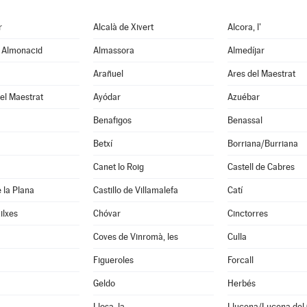
r
Alcalà de Xivert
Alcora, l'
e Almonacid
Almassora
Almedíjar
Arañuel
Ares del Maestrat
el Maestrat
Ayódar
Azuébar
Benafigos
Benassal
Betxí
Borriana/Burriana
Canet lo Roig
Castell de Cabres
e la Plana
Castillo de Villamalefa
Catí
ilxes
Chóvar
Cinctorres
Coves de Vinromà, les
Culla
Figueroles
Forcall
Geldo
Herbés
Llosa, la
Llucena/Lucena del 