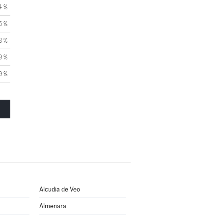
4 %
5 %
8 %
9 %
9 %
Alcudia de Veo
Almenara