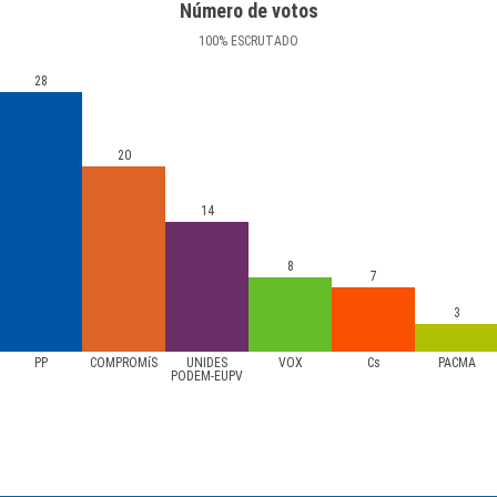
Número de votos
100
%
ESCRUTADO
28
20
14
8
7
3
PP
COMPROMíS
UNIDES
VOX
Cs
PACMA
PODEM-EUPV