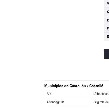
C
P
Municipios de Castellón / Castelló
Aín
Albocàsse
Alfondeguilla
Algimia d