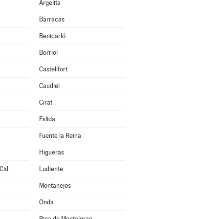
Argelita
Barracas
Benicarló
Borriol
Castellfort
Caudiel
Cirat
Eslida
Fuente la Reina
Higueras
Cid
Ludiente
Montanejos
Onda
Pina de Montalgrao