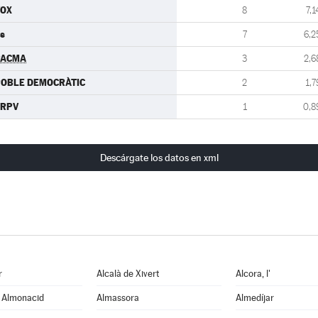
VOX
8
7,1
s
7
6,2
PACMA
3
2,6
OBLE DEMOCRÀTIC
2
1,7
ERPV
1
0,8
Descárgate los datos en xml
r
Alcalà de Xivert
Alcora, l'
e Almonacid
Almassora
Almedíjar