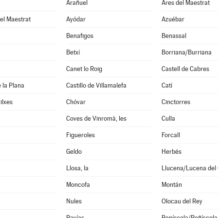
Arañuel
Ares del Maestrat
el Maestrat
Ayódar
Azuébar
Benafigos
Benassal
Betxí
Borriana/Burriana
Canet lo Roig
Castell de Cabres
e la Plana
Castillo de Villamalefa
Catí
ilxes
Chóvar
Cinctorres
Coves de Vinromà, les
Culla
Figueroles
Forcall
Geldo
Herbés
Llosa, la
Llucena/Lucena del 
Moncofa
Montán
Nules
Olocau del Rey
Pavías
Peníscola/Peñíscola