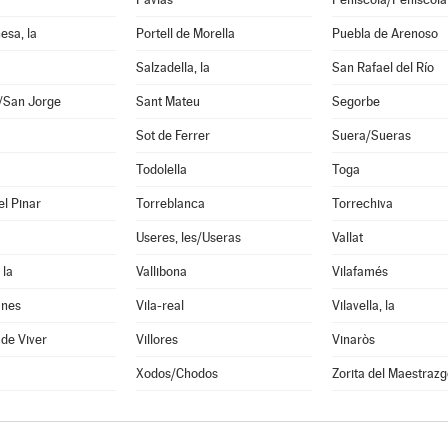
esa, la
Portell de Morella
Puebla de Arenoso
Salzadella, la
San Rafael del Río
i/San Jorge
Sant Mateu
Segorbe
Sot de Ferrer
Suera/Sueras
Todolella
Toga
el Pinar
Torreblanca
Torrechiva
Useres, les/Useras
Vallat
 la
Vallibona
Vilafamés
anes
Vila-real
Vilavella, la
 de Viver
Villores
Vinaròs
Xodos/Chodos
Zorita del Maestrazg