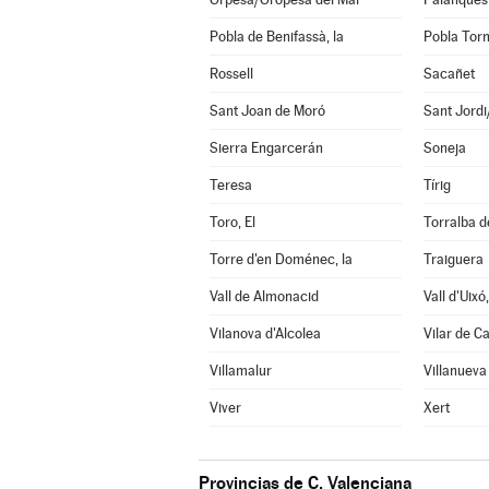
Pobla de Benifassà, la
Pobla Torn
Rossell
Sacañet
Sant Joan de Moró
Sant Jord
Sierra Engarcerán
Soneja
Teresa
Tírig
Toro, El
Torralba d
Torre d'en Doménec, la
Traiguera
Vall de Almonacid
Vall d'Uixó,
Vilanova d'Alcolea
Vilar de C
Villamalur
Villanueva
Viver
Xert
Provincias de C. Valenciana