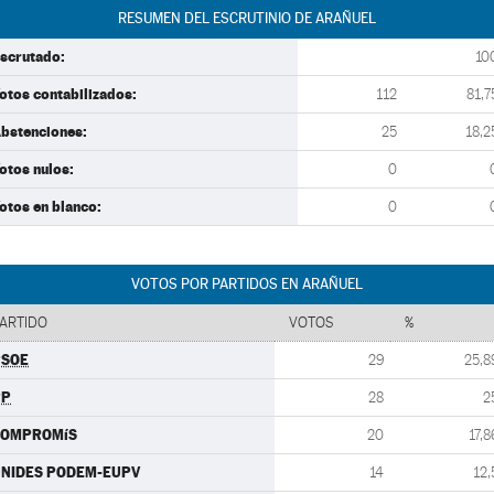
RESUMEN DEL ESCRUTINIO DE ARAÑUEL
scrutado:
10
otos contabilizados:
112
81,7
bstenciones:
25
18,2
otos nulos:
0
otos en blanco:
0
VOTOS POR PARTIDOS EN ARAÑUEL
ARTIDO
VOTOS
%
PSOE
29
25,8
PP
28
2
COMPROMíS
20
17,8
NIDES PODEM-EUPV
14
12,