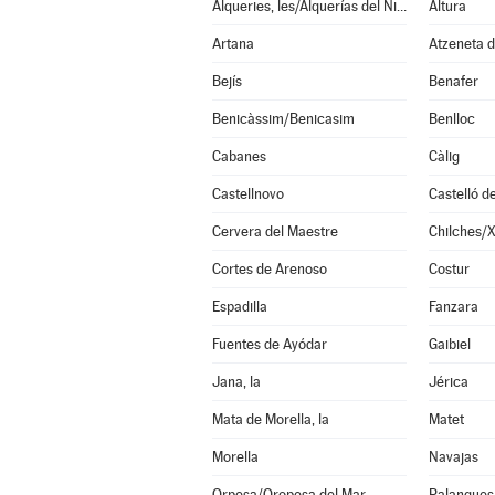
Alqueries, les/Alquerías del Niño Perdido
Altura
Artana
Atzeneta d
Bejís
Benafer
Benicàssim/Benicasim
Benlloc
Cabanes
Càlig
Castellnovo
Castelló d
Cervera del Maestre
Chilches/X
Cortes de Arenoso
Costur
Espadilla
Fanzara
Fuentes de Ayódar
Gaibiel
Jana, la
Jérica
Mata de Morella, la
Matet
Morella
Navajas
Orpesa/Oropesa del Mar
Palanques