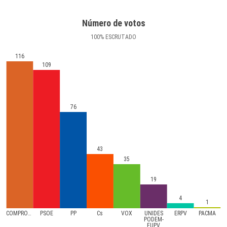
Número de votos
100
%
ESCRUTADO
116
109
76
43
35
19
4
1
COMPROMíS
PSOE
PP
Cs
VOX
UNIDES
ERPV
PACMA
PODEM-
EUPV