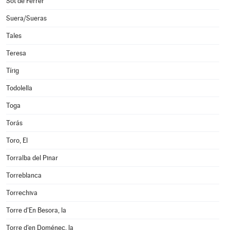
Sot de Ferrer
Suera/Sueras
Tales
Teresa
Tírig
Todolella
Toga
Torás
Toro, El
Torralba del Pinar
Torreblanca
Torrechiva
Torre d'En Besora, la
Torre d'en Doménec, la