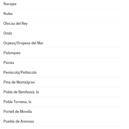
Navajas
Nules
Olocau del Rey
Onda
Orpesa/Oropesa del Mar
Palanques
Pavías
Peníscola/Peñíscola
Pina de Montalgrao
Pobla de Benifassà, la
Pobla Tornesa, la
Portell de Morella
Puebla de Arenoso