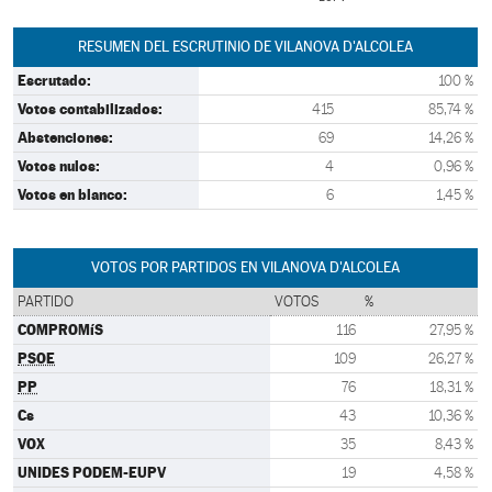
RESUMEN DEL ESCRUTINIO DE VILANOVA D'ALCOLEA
Escrutado:
100 %
Votos contabilizados:
415
85,74 %
Abstenciones:
69
14,26 %
Votos nulos:
4
0,96 %
Votos en blanco:
6
1,45 %
VOTOS POR PARTIDOS EN VILANOVA D'ALCOLEA
PARTIDO
VOTOS
%
COMPROMíS
116
27,95 %
PSOE
109
26,27 %
PP
76
18,31 %
Cs
43
10,36 %
VOX
35
8,43 %
UNIDES PODEM-EUPV
19
4,58 %