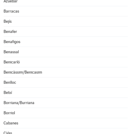
Azuébar
Barracas
Bejís
Benafer
Benafigos
Benassal
Benicarló
Benicàssim/Benicasim
Benlloc
Betxí
Borriana/Burriana
Borriol
Cabanes
Càlig