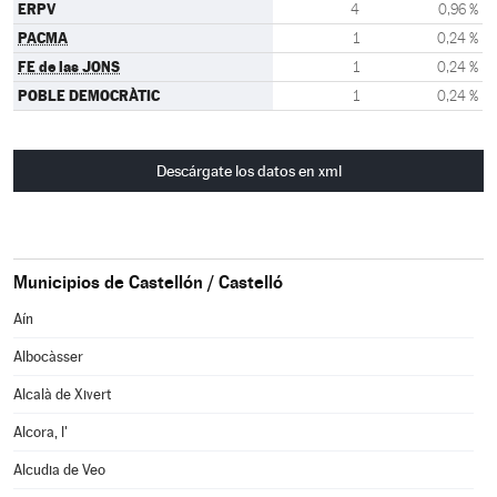
ERPV
4
0,96 %
PACMA
1
0,24 %
FE de las JONS
1
0,24 %
POBLE DEMOCRÀTIC
1
0,24 %
Descárgate los datos en xml
Municipios de Castellón / Castelló
Aín
Albocàsser
Alcalà de Xivert
Alcora, l'
Alcudia de Veo