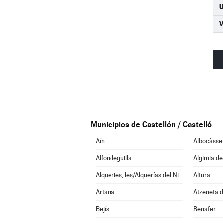
U
Municipios de Castellón / Castelló
Aín
Albocàsse
Alfondeguilla
Algimia d
Alqueries, les/Alquerías del Niño Perdido
Altura
Artana
Atzeneta d
Bejís
Benafer