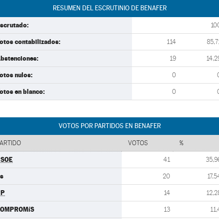
RESUMEN DEL ESCRUTINIO DE BENAFER
scrutado:
10
otos contabilizados:
114
85,7
bstenciones:
19
14,2
otos nulos:
0
otos en blanco:
0
VOTOS POR PARTIDOS EN BENAFER
ARTIDO
VOTOS
%
PSOE
41
35,9
s
20
17,5
PP
14
12,2
COMPROMíS
13
11,