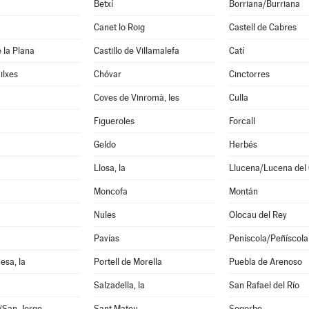
Betxí
Borriana/Burriana
Canet lo Roig
Castell de Cabres
e la Plana
Castillo de Villamalefa
Catí
ilxes
Chóvar
Cinctorres
Coves de Vinromà, les
Culla
Figueroles
Forcall
Geldo
Herbés
Llosa, la
Llucena/Lucena del 
Moncofa
Montán
Nules
Olocau del Rey
Pavías
Peníscola/Peñíscola
esa, la
Portell de Morella
Puebla de Arenoso
Salzadella, la
San Rafael del Río
i/San Jorge
Sant Mateu
Segorbe