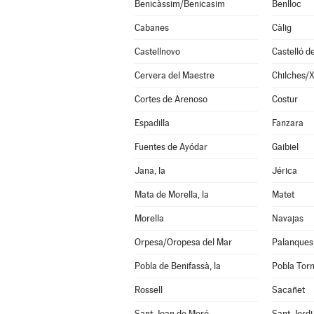
Benicàssim/Benicasim
Benlloc
Cabanes
Càlig
Castellnovo
Castelló d
Cervera del Maestre
Chilches/X
Cortes de Arenoso
Costur
Espadilla
Fanzara
Fuentes de Ayódar
Gaibiel
Jana, la
Jérica
Mata de Morella, la
Matet
Morella
Navajas
Orpesa/Oropesa del Mar
Palanques
Pobla de Benifassà, la
Pobla Torn
Rossell
Sacañet
Sant Joan de Moró
Sant Jord