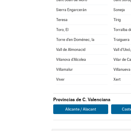
Sierra Engarcerán
Soneja
Teresa
Tírig
Toro, El
Torralba d
Torre d'en Doménec, la
Traiguera
Vall de Almonacid
Vall d'Uixó,
Vilanova d'Alcolea
Vilar de C
Villamalur
Villanueva
Viver
Xert
Provincias de C. Valenciana
Alicante / Alacant
Caste