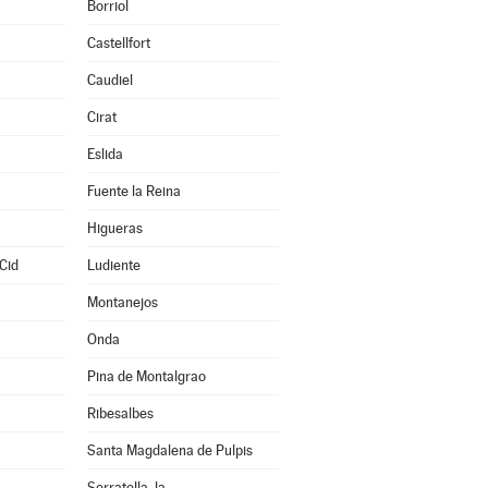
Borriol
Castellfort
Caudiel
Cirat
Eslida
Fuente la Reina
Higueras
Cid
Ludiente
Montanejos
Onda
Pina de Montalgrao
Ribesalbes
Santa Magdalena de Pulpis
Serratella, la