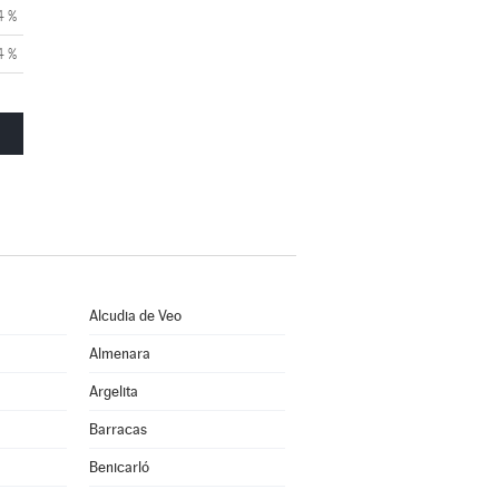
4 %
4 %
Alcudia de Veo
Almenara
Argelita
Barracas
Benicarló