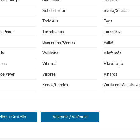
Sot de Ferrer
Suera/Sueras
Todolella
Toga
el Pinar
Torreblanca
Torrechiva
Useres, les/Useras
Vallat
 la
Vallibona
Vilafamés
anes
Vila-real
Vilavella, la
 de Viver
Villores
Vinaròs
Xodos/Chodos
Zorita del Maestrazg
llón / Castelló
Valencia / València