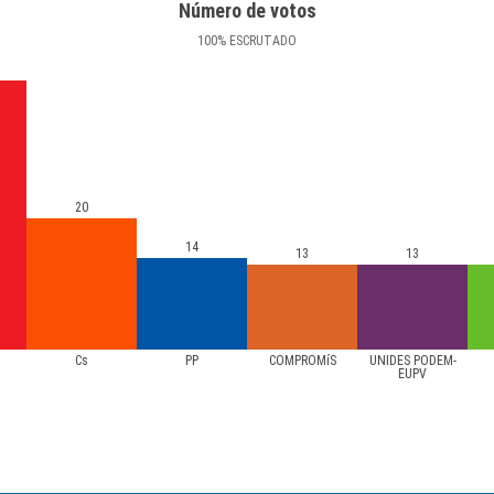
Número de votos
100
%
ESCRUTADO
20
14
13
13
Cs
PP
COMPROMíS
UNIDES PODEM-
EUPV