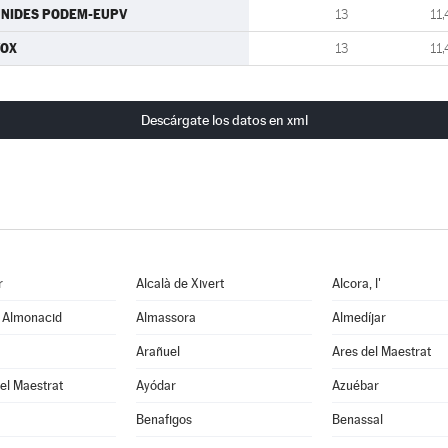
NIDES PODEM-EUPV
13
11,
VOX
13
11,
Descárgate los datos en xml
r
Alcalà de Xivert
Alcora, l'
e Almonacid
Almassora
Almedíjar
Arañuel
Ares del Maestrat
el Maestrat
Ayódar
Azuébar
Benafigos
Benassal