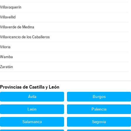
Villavaquerín
Villavellid
Villaverde de Medina
Villavicencio de los Caballeros
Viloria
Wamba
Zaratán
Provincias de Castilla y León
Ávila
Burgos
León
Palencia
Salamanca
Segovia