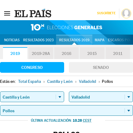
SUSCRÍBETE
10N | Eleccion
NOTICIAS
RESULTADOS 2023
RESULTADOS 2019
MAPA
ESCAÑOS POR 
2019
2019-28A
2016
2015
2011
CONGRESO
SENADO
Estás en:
Total España
»
Castilla y León
»
Valladolid
»
Pollos
10.28
ÚLTIMA ACTUALIZACIÓN:
CEST