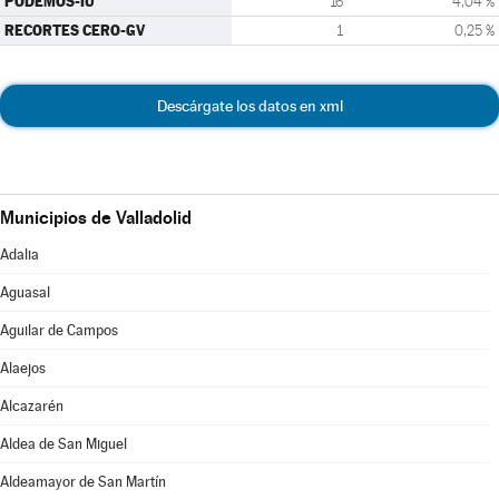
PODEMOS-IU
16
4,04 %
RECORTES CERO-GV
1
0,25 %
Descárgate los datos en xml
Municipios de Valladolid
Adalia
Aguasal
Aguilar de Campos
Alaejos
Alcazarén
Aldea de San Miguel
Aldeamayor de San Martín