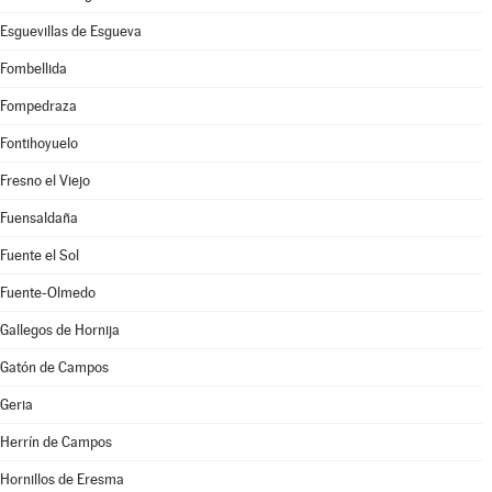
Esguevillas de Esgueva
Fombellida
Fompedraza
Fontihoyuelo
Fresno el Viejo
Fuensaldaña
Fuente el Sol
Fuente-Olmedo
Gallegos de Hornija
Gatón de Campos
Geria
Herrín de Campos
Hornillos de Eresma