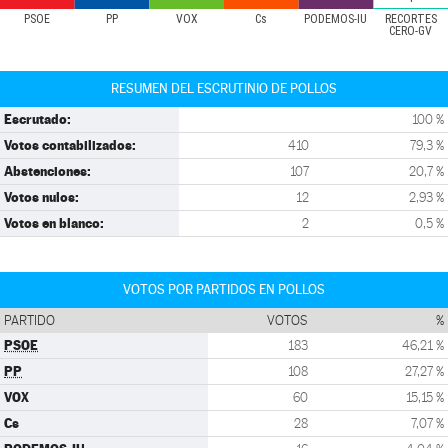
PSOE
PP
VOX
Cs
PODEMOS-IU
RECORTES
CERO-GV
RESUMEN DEL ESCRUTINIO DE POLLOS
Escrutado:
100 %
Votos contabilizados:
410
79,3 %
Abstenciones:
107
20,7 %
Votos nulos:
12
2,93 %
Votos en blanco:
2
0,5 %
VOTOS POR PARTIDOS EN POLLOS
PARTIDO
VOTOS
%
PSOE
183
46,21 %
PP
108
27,27 %
VOX
60
15,15 %
Cs
28
7,07 %