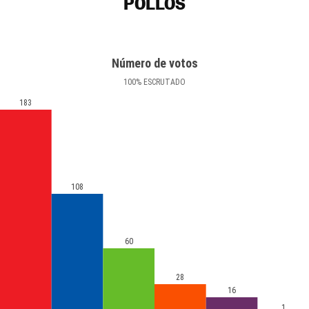
POLLOS
Número de votos
100
%
ESCRUTADO
183
108
60
28
16
1