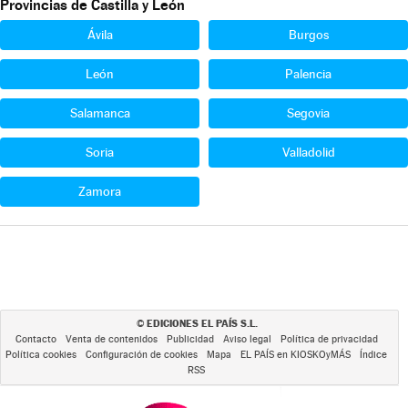
Provincias de Castilla y León
Ávila
Burgos
León
Palencia
Salamanca
Segovia
Soria
Valladolid
Zamora
EDICIONES EL PAÍS S.L.
©
Contacto
Venta de contenidos
Publicidad
Aviso legal
Política de privacidad
Política cookies
Configuración de cookies
Mapa
EL PAÍS en KIOSKOyMÁS
Índice
RSS