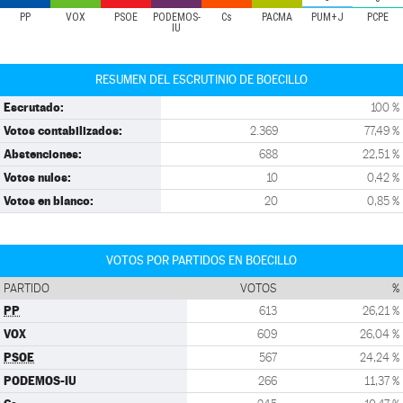
PP
VOX
PSOE
PODEMOS-
Cs
PACMA
PUM+J
PCPE
IU
RESUMEN DEL ESCRUTINIO DE BOECILLO
Escrutado:
100 %
Votos contabilizados:
2.369
77,49 %
Abstenciones:
688
22,51 %
Votos nulos:
10
0,42 %
Votos en blanco:
20
0,85 %
VOTOS POR PARTIDOS EN BOECILLO
PARTIDO
VOTOS
%
PP
613
26,21 %
VOX
609
26,04 %
PSOE
567
24,24 %
PODEMOS-IU
266
11,37 %