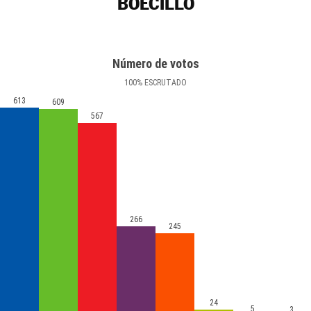
BOECILLO
Número de votos
100
%
ESCRUTADO
613
609
567
266
245
24
5
3