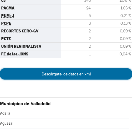
Cs
245
10,47 %
PACMA
24
1,03 %
PUM+J
5
0,21 %
PCPE
3
0,13 %
RECORTES CERO-GV
2
0,09 %
PCTE
2
0,09 %
UNIÓN REGIONALISTA
2
0,09 %
FE de las JONS
1
0,04 %
Descárgate los datos en xml
Municipios de Valladolid
Adalia
Aguasal