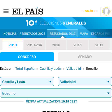
SUSCRÍBETE
10N | Eleccion
NOTICIAS
RESULTADOS 2023
RESULTADOS 2019
MAPA
ESCAÑOS POR 
2019
2019-28A
2016
2015
2011
CONGRESO
SENADO
Estás en:
Total España
»
Castilla y León
»
Valladolid
»
Boecillo
10.28
ÚLTIMA ACTUALIZACIÓN:
CEST