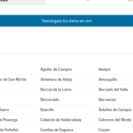
Descárgate los datos en xml
Aguilar de Campos
Alaejos
r de San Martín
Almenara de Adaja
Amusquillo
Barcial de la Loma
Barruelo del Valle
Berceruelo
Berrueces
Duero
Boecillo
Bolaños de Campos
e Pisuerga
Cabezón de Valderaduey
Cabreros del Monte
de Peñafiel
Canillas de Esgueva
Carpio