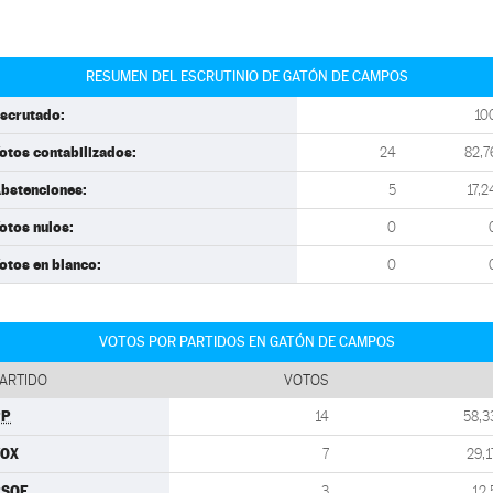
RESUMEN DEL ESCRUTINIO DE GATÓN DE CAMPOS
scrutado:
10
otos contabilizados:
24
82,7
bstenciones:
5
17,2
otos nulos:
0
otos en blanco:
0
VOTOS POR PARTIDOS EN GATÓN DE CAMPOS
ARTIDO
VOTOS
PP
14
58,3
VOX
7
29,1
PSOE
3
12,