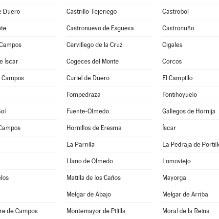
de Duero
Castrillo-Tejeriego
Castrobol
te
Castronuevo de Esgueva
Castronuño
 Campos
Cervillego de la Cruz
Cigales
e Íscar
Cogeces del Monte
Corcos
e Campos
Curiel de Duero
El Campillo
a
Fompedraza
Fontihoyuelo
Sol
Fuente-Olmedo
Gallegos de Hornija
 Campos
Hornillos de Eresma
Íscar
La Parrilla
La Pedraja de Portill
Llano de Olmedo
Lomoviejo
los
Matilla de los Caños
Mayorga
Melgar de Abajo
Melgar de Arriba
re de Campos
Montemayor de Pililla
Moral de la Reina