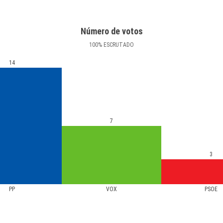
Número de votos
100
%
ESCRUTADO
14
7
3
PP
VOX
PSOE