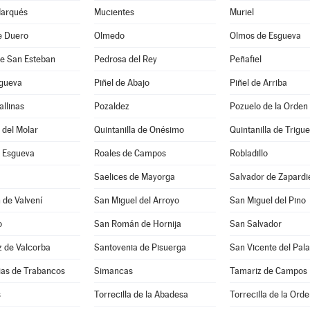
Marqués
Mucientes
Muriel
e Duero
Olmedo
Olmos de Esgueva
de San Esteban
Pedrosa del Rey
Peñafiel
sgueva
Piñel de Abajo
Piñel de Arriba
allinas
Pozaldez
Pozuelo de la Orden
a del Molar
Quintanilla de Onésimo
Quintanilla de Trigu
 Esgueva
Roales de Campos
Robladillo
Saelices de Mayorga
Salvador de Zapardi
 de Valvení
San Miguel del Arroyo
San Miguel del Pino
o
San Román de Hornija
San Salvador
z de Valcorba
Santovenia de Pisuerga
San Vicente del Pala
sias de Trabancos
Simancas
Tamariz de Campos
s
Torrecilla de la Abadesa
Torrecilla de la Ord