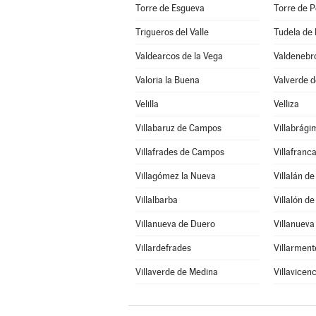
Torre de Esgueva
Torre de P
Trigueros del Valle
Tudela de
Valdearcos de la Vega
Valdenebro
Valoria la Buena
Valverde 
Velilla
Velliza
Villabaruz de Campos
Villabrági
Villafrades de Campos
Villafranc
Villagómez la Nueva
Villalán d
Villalbarba
Villalón d
Villanueva de Duero
Villanueva
Villardefrades
Villarment
Villaverde de Medina
Villavicen