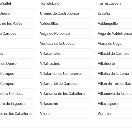
eñafiel
Torrelobatón
Torrescárcela
 Duero
Urones de Castroponce
Urueña
 de los Valles
Valdestillas
Valdunquillo
de Campos
Vega de Ruiponce
Vega de Valdetronco
Ventosa de la Cuesta
Viana de Cega
ma
Villacarralón
Villacid de Campos
a de Duero
Villafrechós
Villafuerte
e Campos
Villalar de los Comuneros
Villalba de la Loma
e Campos
Villamuriel de Campos
Villán de Tordesillas
 de la Condesa
Villanueva de los Caballeros
Villanueva de los Inf
ero de Esgueva
Villasexmir
Villavaquerín
cio de los Caballeros
Viloria
Wamba