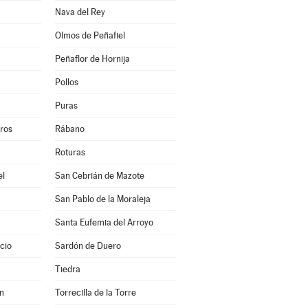
Nava del Rey
Olmos de Peñafiel
Peñaflor de Hornija
Pollos
Puras
eros
Rábano
Roturas
el
San Cebrián de Mazote
San Pablo de la Moraleja
Santa Eufemia del Arroyo
cio
Sardón de Duero
Tiedra
en
Torrecilla de la Torre