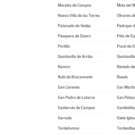
Morales de Campos
Mota del 
Nueva Villa de las Torres
Olivares d
Palazuelo de Vedija
Pedrajas 
Pesquera de Duero
Piña de E
Portillo
Pozal de G
Quintanilla de Arriba
Quintanill
Ramiro
Renedo de
Rubí de Bracamonte
Rueda
San Llorente
San Martín
San Pedro de Latarce
San Pelay
Santervás de Campos
Santibáñe
Serrada
Siete Igle
Tordehumos
Tordesilla