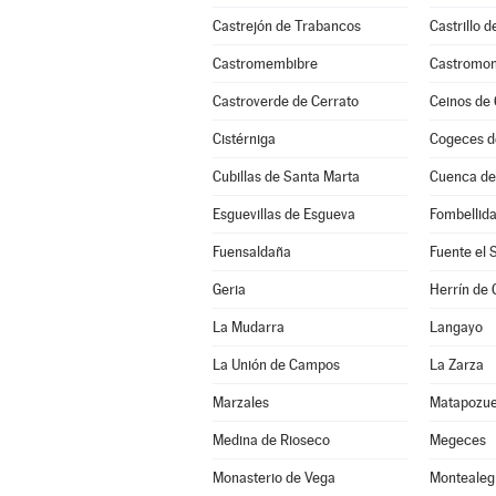
Castrejón de Trabancos
Castrillo 
Castromembibre
Castromon
Castroverde de Cerrato
Ceinos de
Cistérniga
Cogeces d
Cubillas de Santa Marta
Cuenca d
Esguevillas de Esgueva
Fombellid
Fuensaldaña
Fuente el 
Geria
Herrín de
La Mudarra
Langayo
La Unión de Campos
La Zarza
Marzales
Matapozue
Medina de Rioseco
Megeces
Monasterio de Vega
Montealeg