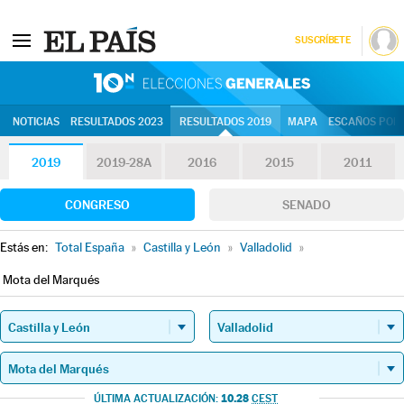
SUSCRÍBETE
10N | Eleccion
NOTICIAS
RESULTADOS 2023
RESULTADOS 2019
MAPA
ESCAÑOS POR 
2019
2019-28A
2016
2015
2011
CONGRESO
SENADO
Estás en:
Total España
»
Castilla y León
»
Valladolid
»
Mota del Marqués
10.28
ÚLTIMA ACTUALIZACIÓN:
CEST