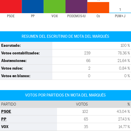
1
PSOE
PP
VOX
PODEMOS-IU
Cs
PUM+J
RESUMEN DEL ESCRUTINIO DE MOTA DEL MARQUÉS
Escrutado:
100 %
Votos contabilizados:
239
78,36 %
Abstenciones:
66
21,64 %
Votos nulos:
2
0,84 %
Votos en blanco:
0
0 %
VOTOS POR PARTIDOS EN MOTA DEL MARQUÉS
PARTIDO
VOTOS
%
PSOE
102
43,04 %
PP
65
27,43 %
VOX
35
14,77 %