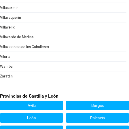
Villasexmir
Villavaquerín
Villavellid
Villaverde de Medina
Villavicencio de los Caballeros
Viloria
Wamba
Zaratán
Provincias de Castilla y León
Ávila
Burgos
León
Palencia