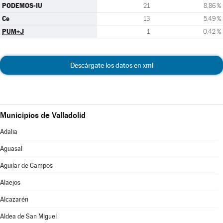
PODEMOS-IU
21
8,86 %
Cs
13
5,49 %
PUM+J
1
0,42 %
Descárgate los datos en xml
Municipios de Valladolid
Adalia
Aguasal
Aguilar de Campos
Alaejos
Alcazarén
Aldea de San Miguel