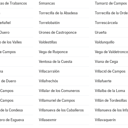
sias de Trabancos
Simancas
Tamariz de Campos
s
Torrecilla de la Abadesa
Torrecilla de la Ord
eñafiel
Torrelobatón
Torrescárcela
 Duero
Urones de Castroponce
Urueña
 de los Valles
Valdestillas
Valdunquillo
de Campos
Vega de Ruiponce
Vega de Valdetronco
Ventosa de la Cuesta
Viana de Cega
ma
Villacarralón
Villacid de Campos
a de Duero
Villafrechós
Villafuerte
e Campos
Villalar de los Comuneros
Villalba de la Loma
e Campos
Villamuriel de Campos
Villán de Tordesillas
 de la Condesa
Villanueva de los Caballeros
Villanueva de los Inf
ero de Esgueva
Villasexmir
Villavaquerín