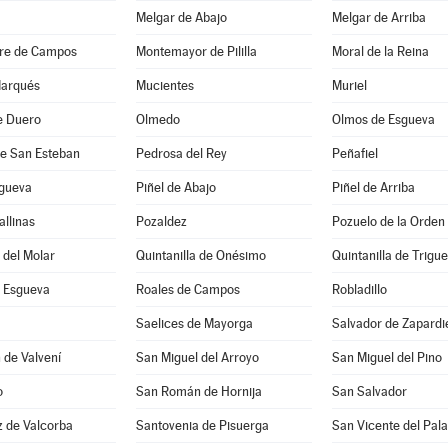
Melgar de Abajo
Melgar de Arriba
re de Campos
Montemayor de Pililla
Moral de la Reina
Marqués
Mucientes
Muriel
e Duero
Olmedo
Olmos de Esgueva
de San Esteban
Pedrosa del Rey
Peñafiel
sgueva
Piñel de Abajo
Piñel de Arriba
allinas
Pozaldez
Pozuelo de la Orden
a del Molar
Quintanilla de Onésimo
Quintanilla de Trigu
 Esgueva
Roales de Campos
Robladillo
Saelices de Mayorga
Salvador de Zapardi
 de Valvení
San Miguel del Arroyo
San Miguel del Pino
o
San Román de Hornija
San Salvador
z de Valcorba
Santovenia de Pisuerga
San Vicente del Pala