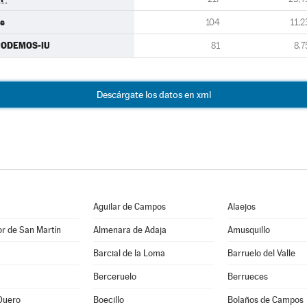
s
104
11,2
PODEMOS-IU
81
8,7
Descárgate los datos en xml
Aguilar de Campos
Alaejos
r de San Martín
Almenara de Adaja
Amusquillo
Barcial de la Loma
Barruelo del Valle
Berceruelo
Berrueces
Duero
Boecillo
Bolaños de Campos