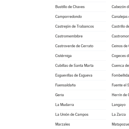
Bustillo de Chaves
Cabezón d
Camporredondo
Canalejas 
Castrejón de Trabancos
Castrillo 
Castromembibre
Castromon
Castroverde de Cerrato
Ceinos de
Cistérniga
Cogeces d
Cubillas de Santa Marta
Cuenca d
Esguevillas de Esgueva
Fombellid
Fuensaldaña
Fuente el 
Geria
Herrín de
La Mudarra
Langayo
La Unión de Campos
La Zarza
Marzales
Matapozue