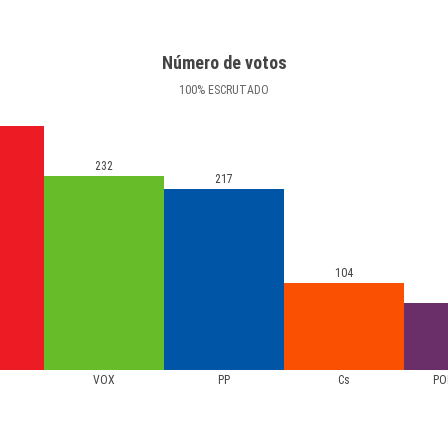
Número de votos
100
%
ESCRUTADO
232
217
104
VOX
PP
Cs
PO