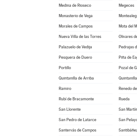
Medina de Rioseco
Megeces
Monasterio de Vega
Montealeg
Morales de Campos
Mota del 
Nueva Villa de las Torres
Olivares d
Palazuelo de Vedija
Pedrajas 
Pesquera de Duero
Piña de E
Portillo
Pozal de G
Quintanilla de Arriba
Quintanill
Ramiro
Renedo de
Rubí de Bracamonte
Rueda
San Llorente
San Martín
San Pedro de Latarce
San Pelay
Santervás de Campos
Santibáñe