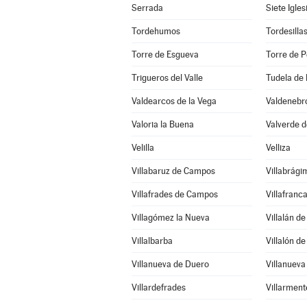
Serrada
Siete Igle
Tordehumos
Tordesilla
Torre de Esgueva
Torre de P
Trigueros del Valle
Tudela de
Valdearcos de la Vega
Valdenebro
Valoria la Buena
Valverde 
Velilla
Velliza
Villabaruz de Campos
Villabrági
Villafrades de Campos
Villafranc
Villagómez la Nueva
Villalán d
Villalbarba
Villalón d
Villanueva de Duero
Villanueva
Villardefrades
Villarment