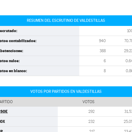
RESUMEN DEL ESCRUTINIO DE VALDESTILLAS
scrutado:
10
otos contabilizados:
940
70,7
bstenciones:
388
29,2
otos nulos:
6
0,6
otos en blanco:
8
0,8
VOTOS POR PARTIDOS EN VALDESTILLAS
ARTIDO
VOTOS
PSOE
292
31,5
VOX
232
25,0
PP
217
23,4