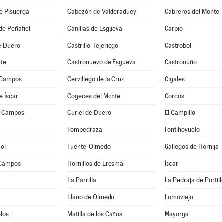
e Pisuerga
Cabezón de Valderaduey
Cabreros del Monte
de Peñafiel
Canillas de Esgueva
Carpio
de Duero
Castrillo-Tejeriego
Castrobol
te
Castronuevo de Esgueva
Castronuño
 Campos
Cervillego de la Cruz
Cigales
e Íscar
Cogeces del Monte
Corcos
e Campos
Curiel de Duero
El Campillo
a
Fompedraza
Fontihoyuelo
Sol
Fuente-Olmedo
Gallegos de Hornija
 Campos
Hornillos de Eresma
Íscar
La Parrilla
La Pedraja de Portill
Llano de Olmedo
Lomoviejo
los
Matilla de los Caños
Mayorga