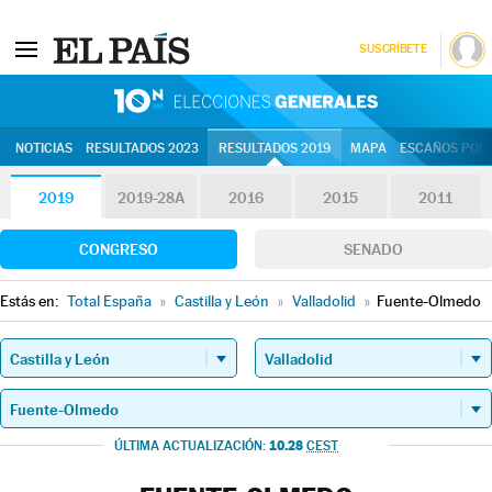
SUSCRÍBETE
10N | Eleccion
NOTICIAS
RESULTADOS 2023
RESULTADOS 2019
MAPA
ESCAÑOS POR 
2019
2019-28A
2016
2015
2011
CONGRESO
SENADO
Estás en:
Total España
»
Castilla y León
»
Valladolid
»
Fuente-Olmedo
10.28
ÚLTIMA ACTUALIZACIÓN:
CEST