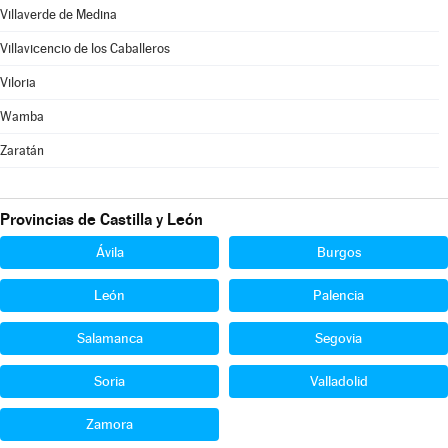
Villaverde de Medina
Villavicencio de los Caballeros
Viloria
Wamba
Zaratán
Provincias de Castilla y León
Ávila
Burgos
León
Palencia
Salamanca
Segovia
Soria
Valladolid
Zamora